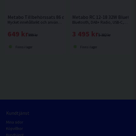
Metabo Tillbehörssats 86 delar
Metabo RC 12-18 32W Bluetoo
Mycket innehållsrikt och användarvänlig bits- och borrsats från Metabo med hela 86 delar
Bluetooth, DAB+ Radio, USB-C, AUX
649 kr
3 495 kr
999 kr
5 382 kr
Finns i lager
Finns i lager
Kundtjänst
Mina sidor
Köpvillkor
Kundtjänst