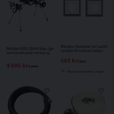
Metabo Vändskär till Lackfräs 
Metabo KGS 216 M Kap-/gersåg 216MM Inkl. Stativ KSU 251
Vändskär till lackfräsen Metabo LF 850 S.
Sammansatt paket med kap-/gersåg samt stativ från Metabo.
585 kr
738 kr
4 695 kr
6 244 kr
Skickas normalt inom 1-3 dagar