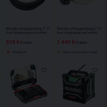
Metabo Utloppsslang 1" 7m
Metabo Utloppsslang 2" 15m
Svart utloppsslang med inarbetad spiral i hård-PVC för anslutning till dränkbara pumpar från Metabo
Svart utloppsslang med inarbetad spiral i hård-PVC för anslutning till dränkbara pumpar från Metabo
929 kr
1 449 kr
1 025 kr
1 582 kr
Tillfälligt slut
Skickas normalt inom 1-3 dagar