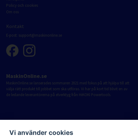
Policy och cookies
Om oss
Kontakt
E-post:
support@maskinonline.se
MaskinOnline.se
MaskinOnline.se lanserades sommaren 2021 med fokus på att hjälpa till att
välja rätt produkt till jobbet som ska utföras. Vi har på kort tid blivit en av
de ledande leverantörerna på elverktyg från HiKOKI Powertools.
Vi använder cookies