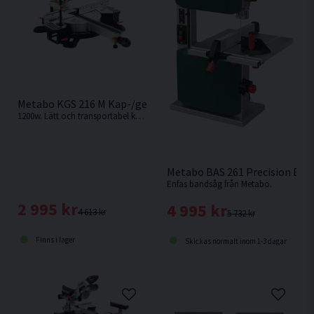
spåntjockleken ändras av misstag
Bulleremission
Mätosäkerhet K 4 dB(A)
Metabo KGS 216 M Kap-/gersåg 216MM (1200W)
1200w. Lätt och transportabel kap-/gersåg med hög sågkapacitet och skugglinjemarkör.
Metabo BAS 261 Precision Ban
Enfas bandsåg från Metabo.
2 995 kr
4 995 kr
4 613 kr
5 732 kr
Finns i lager
Skickas normalt inom 1-3 dagar