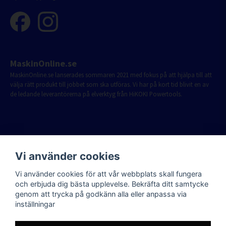
MaskinOnline.se
MaskinOnline.se lanserades sommaren 2021 med fokus på att hjälpa till att
välja rätt produkt till jobbet som ska utföras. Vi har på kort tid blivit en av
de ledande leverantörerna på elverktyg från HiKOKI Powertools.
Vi använder cookies
Vi använder cookies för att vår webbplats skall fungera
och erbjuda dig bästa upplevelse. Bekräfta ditt samtycke
genom att trycka på godkänn alla eller anpassa via
inställningar