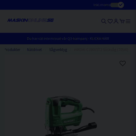
Inkl.moms
Du har väl inte missat vår Q3-kampanj - KLICKA HÄR!
Produkter
Nätdrivet
Sågverktyg
HiKOKI CJ90VST2 Sticksåg (705W)