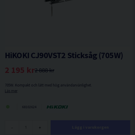
HiKOKI CJ90VST2 Sticksåg (705W)
2 195 kr
2 888 kr
705W. Kompakt och lätt med hög användarvänlighet.
Läs mer
68102624
-
+
Lägg i varukorgen