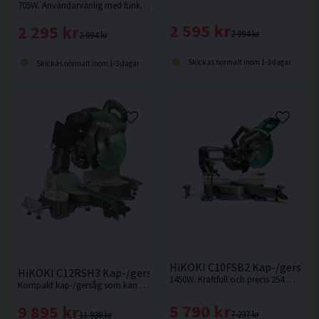
705W. Användarvänlig med funktionell design. Bekvämt, gummibelagt grepp.
2 595 kr
2 295 kr
2 994 kr
2 994 kr
Skickas normalt inom 1-3 dagar
Skickas normalt inom 1-3 dagar
HiKOKI C10FSB2 Kap-/gersåg
HiKOKI C12RSH3 Kap-/gersåg 305MM (1520W)
1450W. Kraftfull och precis 254 mm kap-/gersåg med kompakt glidfunktion
Kompakt kap-/gersåg som kan placeras nära vägg. Snabbfäste i framkant för att enkelt låsa sågen i geringsläget och i bakkant för fasningsläget.
5 790 kr
9 895 kr
7 237 kr
11 938 kr