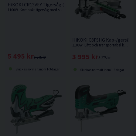
HiKOKI CR13VEY Tigersåg (1100W)
1100W. Kompakt tigersåg med stark motor och hög avverkningskapacitet.
HiKOKI C8FSHG Kap-/gersåg 
1100W. Lätt och transportabel kap-/gersåg med hög sågkapacitet och lasermarkör.
5 495 kr
3 995 kr
6 675 kr
5 275 kr
Skickas normalt inom 1-3 dagar
Skickas normalt inom 1-3 dagar