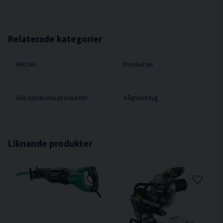
Kraftfull motor med snabb såghastighet.
Effekt 705W
Effektiv spånfläkt håller såglinjen ren.
Kapacitet i trä/stål 90/10 mm
Enkelt, snabbt och verktygsfritt byte av sågblad
Max geringsvinkel 0 - 45° (höger/vänster)
Relaterade kategorier
(universalfäste).
Minsta skärradie 25 mm
Steglös hastighetskontroll.
HiKOKI
Produkter
Slagtal obelastad 850 - 3.000 /min
Slaglängd 26 mm
Pendelfunktion Ja
Alla nätdrivna produkter
Sågverktyg
Snabbfäste för sågblad Ja
Vibrationsnivå m/s² (3D) 7,0
Ljudtrycksnivå dB(A) 90,0
Liknande produkter
Ljudeffekt dB(A) 101,0
Dimension (L x B x H) 215×72×199 mm
Vikt 2,2 kg