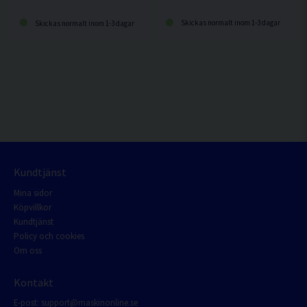
Skickas normalt inom 1-3 dagar
Skickas normalt inom 1-3 dagar
Kundtjänst
Mina sidor
Köpvillkor
Kundtjänst
Policy och cookies
Om oss
Kontakt
E-post:
support@maskinonline.se