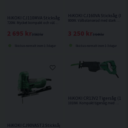
HiKOKI CJ160VA Sticksåg (800
HiKOKI CJ110MVA Sticksåg (720W)
800W. Välbalanserad med stark motor och hög sågkapacitet.
720W. Mycket kompakt och välbalanserad med stark motor och hög sågkapacitet.
3 250 kr
2 695 kr
3 644 kr
3 563 kr
Skickas normalt inom 1-3 dagar
Skickas normalt inom 1-3 dagar
HiKOKI CR13V2 Tigersåg (101
1010W. Kompakt tigersåg med hög sågkapacitet och steglöst variabelt varvtal.
HiKOKI CJ90VAST2 Sticksåg (705W)