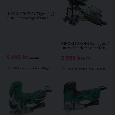
HiKOKI CR13VEY Tigersåg (1100W)
1100W. Kompakt tigersåg med stark motor och hög avverkningskapacitet.
HiKOKI C8FSHG Kap-/gersåg 
1100W. Lätt och transportabel kap-/gersåg med hög sågkapacitet och lasermarkör.
5 495 kr
3 995 kr
6 675 kr
5 275 kr
Skickas normalt inom 1-3 dagar
Skickas normalt inom 1-3 dagar