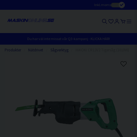
Inkl.moms
Du har väl inte missat vår Q3-kampanj - KLICKA HÄR!
Produkter
Nätdrivet
Sågverktyg
HiKOKI CR13V2 Tigersåg (1010W)