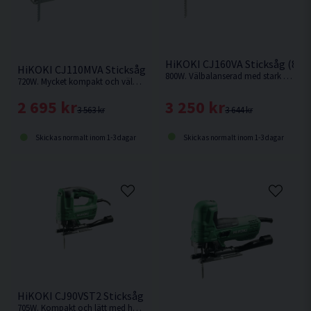
HiKOKI CJ160VA Sticksåg (800
HiKOKI CJ110MVA Sticksåg (720W)
800W. Välbalanserad med stark motor och hög sågkapacitet.
720W. Mycket kompakt och välbalanserad med stark motor och hög sågkapacitet.
3 250 kr
2 695 kr
3 644 kr
3 563 kr
Skickas normalt inom 1-3 dagar
Skickas normalt inom 1-3 dagar
HiKOKI CJ90VST2 Sticksåg (705W)
705W. Kompakt och lätt med hög användarvänlighet.