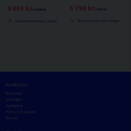
5 790 kr
9 895 kr
7 237 kr
11 938 kr
Skickas normalt inom 1-3 dagar
Skickas normalt inom 1-3 dagar
Kundtjänst
Mina sidor
Köpvillkor
Kundtjänst
Policy och cookies
Om oss