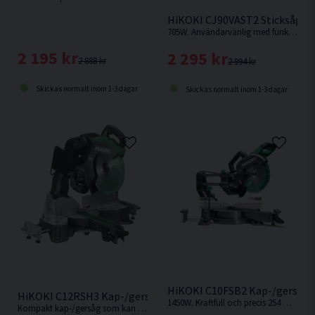
HiKOKI CJ90VAST2 Sticksåg (
705W. Användarvänlig med funktionell design. Bekvämt, gummibelagt grepp.
2 195 kr
2 295 kr
2 888 kr
2 994 kr
Skickas normalt inom 1-3 dagar
Skickas normalt inom 1-3 dagar
HiKOKI C10FSB2 Kap-/gersåg
HiKOKI C12RSH3 Kap-/gersåg 305MM (1520W)
1450W. Kraftfull och precis 254 mm kap-/gersåg med kompakt glidfunktion
Kompakt kap-/gersåg som kan placeras nära vägg. Snabbfäste i framkant för att enkelt låsa sågen i geringsläget och i bakkant för fasningsläget.