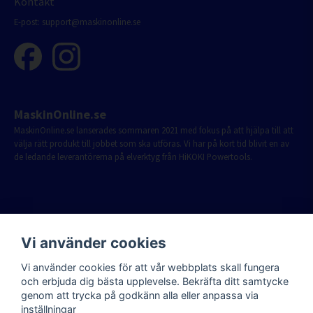
Kontakt
E-post:
support@maskinonline.se
MaskinOnline.se
MaskinOnline.se lanserades sommaren 2021 med fokus på att hjälpa till att
välja rätt produkt till jobbet som ska utföras. Vi har på kort tid blivit en av
de ledande leverantörerna på elverktyg från HiKOKI Powertools.
Vi använder cookies
Vi använder cookies för att vår webbplats skall fungera
och erbjuda dig bästa upplevelse. Bekräfta ditt samtycke
genom att trycka på godkänn alla eller anpassa via
inställningar