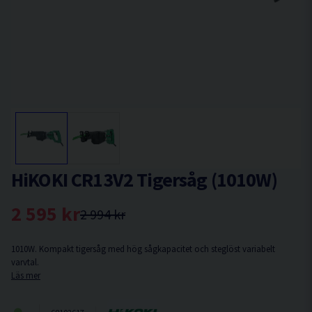
HiKOKI CR13V2 Tigersåg (1010W)
2 595 kr
2 994 kr
1010W. Kompakt tigersåg med hög sågkapacitet och steglöst variabelt
varvtal.
Läs mer