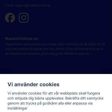
E-post:
support@maskinonline.se
MaskinOnline.se
MaskinOnline.se lanserades sommaren 2021 med fokus på att hjälpa till att
välja rätt produkt till jobbet som ska utföras. Vi har på kort tid blivit en av
de ledande leverantörerna på elverktyg från HiKOKI Powertools.
Vi använder cookies
Vi använder cookies för att vår webbplats skall fungera
och erbjuda dig bästa upplevelse. Bekräfta ditt samtycke
genom att trycka på godkänn alla eller anpassa via
inställningar