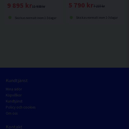
5 790 kr
9 895 kr
7 237 kr
11 938 kr
Skickas normalt inom 1-3 dagar
Skickas normalt inom 1-3 dagar
Kundtjänst
Mina sidor
Köpvillkor
Kundtjänst
Policy och cookies
Om oss
Kontakt