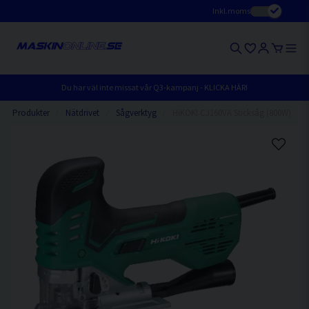
Inkl.moms
Du har väl inte missat vår Q3-kampanj - KLICKA HÄR!
Produkter
Nätdrivet
Sågverktyg
HiKOKI CJ160VA Sticksåg (800W)