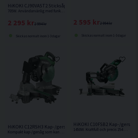
HiKOKI CJ90VAST2 Sticksåg (705W)
705W. Användarvänlig med funktionell design. Bekvämt, gummibelagt grepp.
2 595 kr
2 295 kr
2 994 kr
2 994 kr
Skickas normalt inom 1-3 dagar
Skickas normalt inom 1-3 dagar
HiKOKI C10FSB2 Kap-/gersåg
HiKOKI C12RSH3 Kap-/gersåg 305MM (1520W)
1450W. Kraftfull och precis 254 mm kap-/gersåg med kompakt glidfunktion
Kompakt kap-/gersåg som kan placeras nära vägg. Snabbfäste i framkant för att enkelt låsa sågen i geringsläget och i bakkant för fasningsläget.