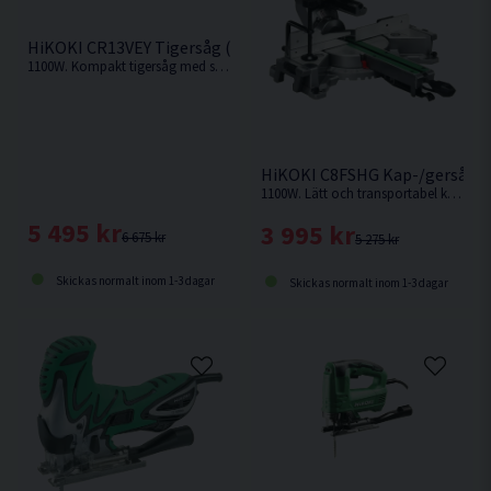
HiKOKI CR13VEY Tigersåg (1100W)
1100W. Kompakt tigersåg med stark motor och hög avverkningskapacitet.
HiKOKI C8FSHG Kap-/gersåg 
1100W. Lätt och transportabel kap-/gersåg med hög sågkapacitet och lasermarkör.
5 495 kr
3 995 kr
6 675 kr
5 275 kr
Skickas normalt inom 1-3 dagar
Skickas normalt inom 1-3 dagar