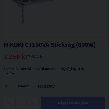
HiKOKI CJ160VA Sticksåg (800W)
3 250 kr
3 644 kr
800W. Välbalanserad med stark motor och hög sågkapacitet.
Läs mer
68102621
-
+
Lägg i varukorgen