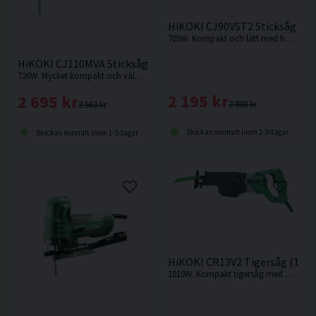
HiKOKI CJ90VST2 Sticksåg (7
705W. Kompakt och lätt med hög användarvänlighet.
HiKOKI CJ110MVA Sticksåg (720W)
720W. Mycket kompakt och välbalanserad med stark motor och hög sågkapacitet.
2 195 kr
2 695 kr
2 888 kr
3 563 kr
Skickas normalt inom 1-3 dagar
Skickas normalt inom 1-3 dagar
HiKOKI CR13V2 Tigersåg (101
1010W. Kompakt tigersåg med hög sågkapacitet och steglöst variabelt varvtal.