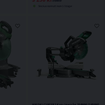
3 644 kr
Skickas normalt inom 1-3 dagar
HiKOKI C10FSB2 Kap-/gersåg 254MM (1450W)