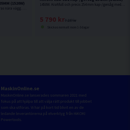
05MM (1520W)
1450W. Kraftfull och precis 254 mm kap-/gersåg med kompakt glidfunktion
Kompakt kap-/gersåg som kan placeras nära vägg. Snabbfäste i framkant för att enkelt låsa sågen i geringsläget och i bakkant för fasningsläget.
5 790 kr
7 237 kr
Skickas normalt inom 1-3 dagar
MaskinOnline.se
MaskinOnline.se lanserades sommaren 2021 med
fokus på att hjälpa till att välja rätt produkt till jobbet
som ska utföras. Vi har på kort tid blivit en av de
ledande leverantörerna på elverktyg från HiKOKI
Powertools.