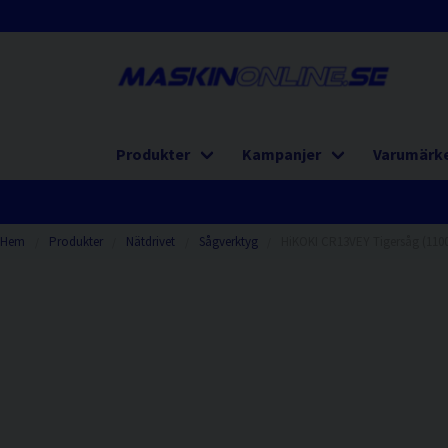
Produkter
Kampanjer
Varumärk
Hem
Produkter
Nätdrivet
Sågverktyg
HiKOKI CR13VEY Tigersåg (110