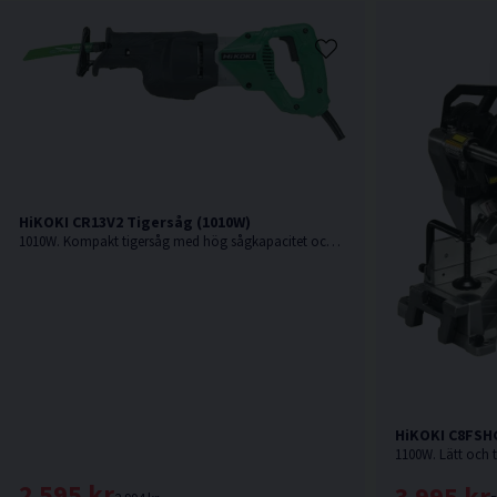
HiKOKI CR13V2 Tigersåg (1010W)
1010W. Kompakt tigersåg med hög sågkapacitet och steglöst variabelt varvtal.
HiKOKI C8FSH
2 595 kr
3 995 kr