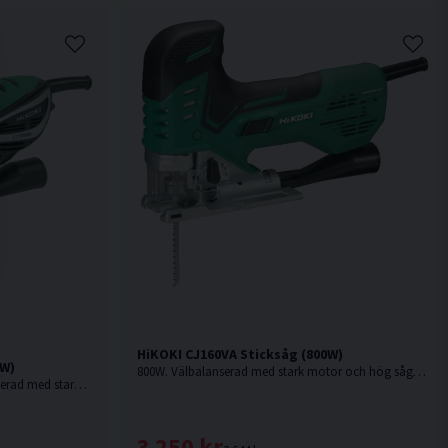
HiKOKI CJ160VA Sticksåg (800W)
0W)
800W. Välbalanserad med stark motor och hög sågkapacitet.
720W. Mycket kompakt och välbalanserad med stark motor och hög sågkapacitet.
3 250 kr