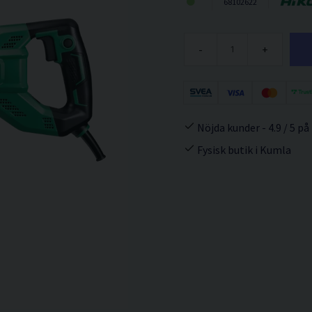
68102622
-
+
Nöjda kunder - 4.9 / 5 på
Fysisk butik i Kumla