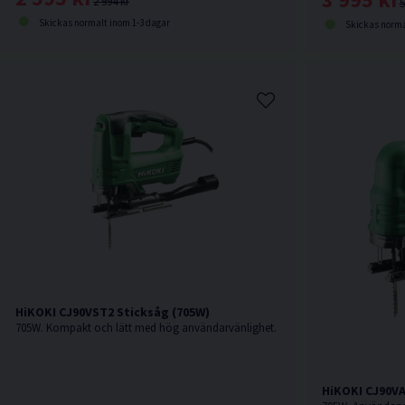
2 994 kr
5
Skickas normalt inom 1-3 dagar
Skickas norma
HiKOKI CJ90VST2 Sticksåg (705W)
705W. Kompakt och lätt med hög användarvänlighet.
HiKOKI CJ90VA