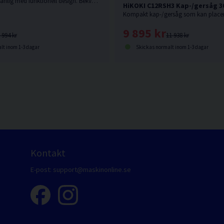
705W. Användarvänlig med funktionell design. Bekvämt, gummibelagt grepp.
HiKOKI C12RSH3 Kap-/gersåg 3
9 895 kr
 994 kr
11 938 kr
lt inom 1-3 dagar
Skickas normalt inom 1-3 dagar
Kontakt
E-post:
support@maskinonline.se