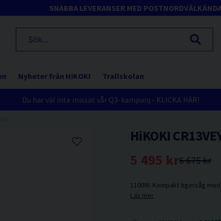
SNABBA LEVERANSER MED POSTNORD
VÄLKÄND
en
Nyheter från HiKOKI
Trallskolan
Du har väl inte missat vår Q3-kampanj - KLICKA HÄR!
0W)
HiKOKI CR13VEY
5 495 kr
6 675 kr
1100W. Kompakt tigersåg med 
Läs mer