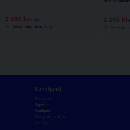
2 195 kr
2 295 kr
2 888 kr
2
Skickas normalt inom 1-3 dagar
Skickas norma
Kundtjänst
Mina sidor
Köpvillkor
Kundtjänst
Policy och cookies
Om oss