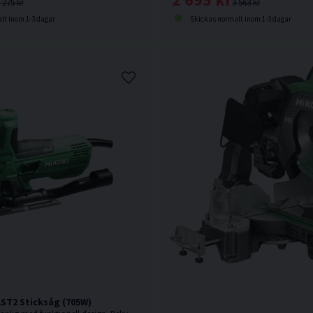
3 563 kr
 275 kr
Skickas normalt inom 1-3 dagar
lt inom 1-3 dagar
ST2 Sticksåg (705W)