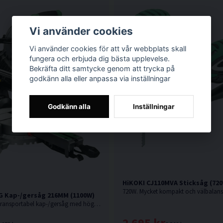
Vi använder cookies
Vi använder cookies för att vår webbplats skall
fungera och erbjuda dig bästa upplevelse.
Bekräfta ditt samtycke genom att trycka på
godkänn alla eller anpassa via inställningar
Godkänn alla
Inställningar
HiKOKI CJ110MVA Sticksåg (72
G Kap-/gersåg 216MM (1100W)
1100W. Lätt och transportabel kap-/gersåg med hög sågkapacitet och lasermarkör.
2 695 kr