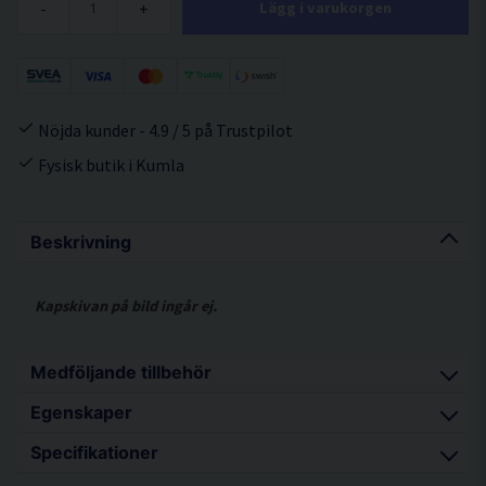
-
+
Lägg i varukorgen
Nöjda kunder - 4.9 / 5 på Trustpilot
Fysisk butik i Kumla
Beskrivning
Kapskivan på bild ingår ej.
Medföljande tillbehör
Egenskaper
Stödhandtag
Specifikationer
Haknyckel
Kraftfull motor med hög effekt och bra kylning