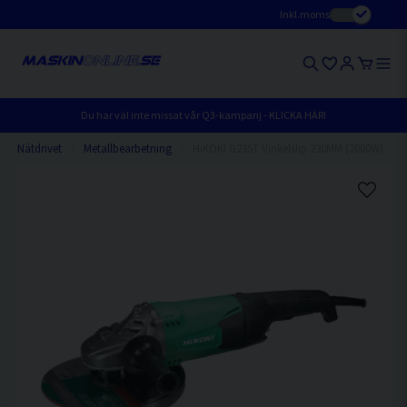
Inkl.moms
Du har väl inte missat vår Q3-kampanj - KLICKA HÄR!
Nätdrivet
Metallbearbetning
HiKOKI G23ST Vinkelslip 230MM (2000W)