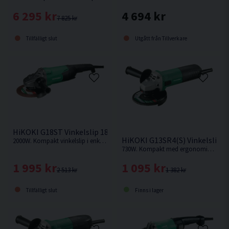
4 694 kr
6 295 kr
7 825 kr
Utgått från Tillverkare
Tillfälligt slut
HiKOKI G18ST Vinkelslip 180MM (2000W)
HiKOKI G13SR4(S) Vinkelslip 
2000W. Kompakt vinkelslip i enkelt utförande med kraftfull motor.
730W. Kompakt med ergonomiskt smalt grepp och vinklat stödhandtag
1 995 kr
1 095 kr
2 513 kr
1 382 kr
Tillfälligt slut
Finns i lager