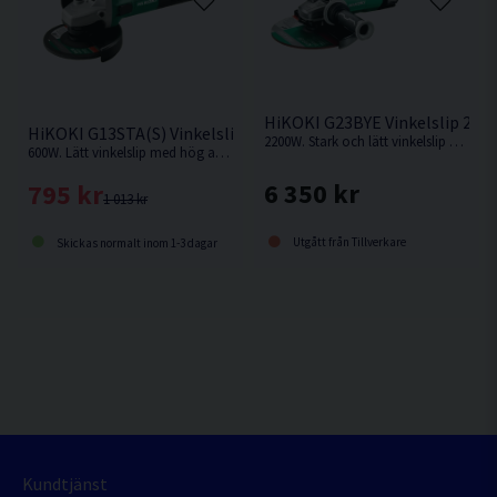
HiKOKI G23BYE Vinkelslip 23
HiKOKI G13STA(S) Vinkelslip 125MM (600W)
2200W. Stark och lätt vinkelslip med kolborstfri motor säkerställer arbete utan avbrott.
600W. Lätt vinkelslip med hög avverkning
6 350 kr
795 kr
1 013 kr
Utgått från Tillverkare
Skickas normalt inom 1-3 dagar
Kundtjänst