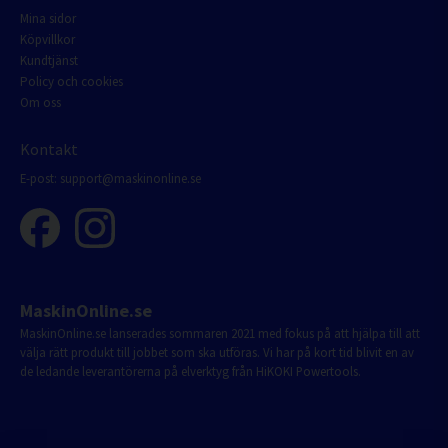
Mina sidor
Köpvillkor
Kundtjänst
Policy och cookies
Om oss
Kontakt
E-post:
support@maskinonline.se
MaskinOnline.se
MaskinOnline.se lanserades sommaren 2021 med fokus på att hjälpa till att
välja rätt produkt till jobbet som ska utföras. Vi har på kort tid blivit en av
de ledande leverantörerna på elverktyg från HiKOKI Powertools.