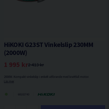
HiKOKI G23ST Vinkelslip 230MM
(2000W)
1 995 kr
2 413 kr
2000W. Kompakt vinkelslip i enkelt utförande med kraftfull motor.
Läs mer
68102743