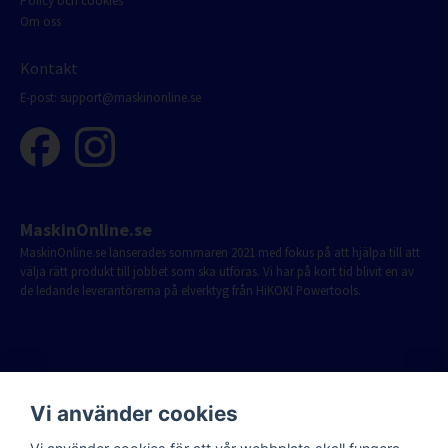
Policy och cookies
Om oss
Kontakt
E-post:
support@maskinonline.se
MaskinOnline.se
MaskinOnline.se lanserades sommaren 2021 med fokus på att hjälpa till att
välja rätt produkt till jobbet som ska utföras. Vi har på kort tid blivit en av
de ledande leverantörerna på elverktyg från HiKOKI Powertools.
Vi använder cookies