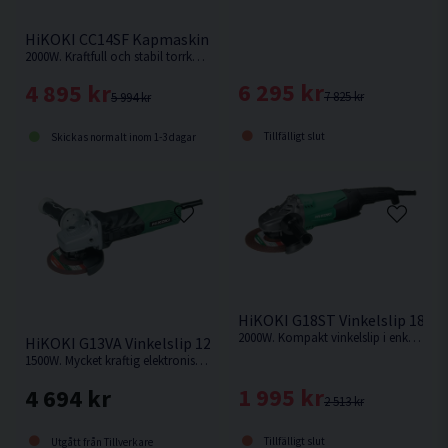
HiKOKI CC14SF Kapmaskin 355mm (2000W)
2000W. Kraftfull och stabil torrkapmaskin med hög kapacitet och kraftig motor. Kapmaskin för metall.
6 295 kr
4 895 kr
7 825 kr
5 994 kr
Tillfälligt slut
Skickas normalt inom 1-3 dagar
HiKOKI G18ST Vinkelslip 180
2000W. Kompakt vinkelslip i enkelt utförande med kraftfull motor.
HiKOKI G13VA Vinkelslip 125MM (1500W)
1500W. Mycket kraftig elektronisk vinkelslip med vibrationsdämpat vinklat stödhandtag.
1 995 kr
4 694 kr
2 513 kr
Tillfälligt slut
Utgått från Tillverkare