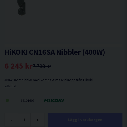
HiKOKI CN16SA Nibbler (400W)
6 245 kr
7 788 kr
400W. Kort nibbler med kompakt maskinkropp från Hikoki
Läs mer
68101602
-
+
Lägg i varukorgen