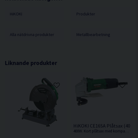
Klippriktning inställbar i tre olika lägen
Kapacitet i aluminum 2,3 mm (200 Nm /mm²)
Ren och gradfri klippning
HiKOKI
Produkter
Minsta skärradie 40 mm
Utmärkt för all slags plåt, även korrugerad
Skärbredd 5 mm
Slagtal obelastad 2.300 /min
Alla nätdrivna produkter
Metallbearbetning
Klipphastighet 1,7 m /min
Vibrationsnivå m/s² (3D) 7,2
Ljudtrycksnivå dB(A) 79,0
Liknande produkter
Ljudeffekt dB(A) 90,0
Dimension (L x H) 250 x 176 mm
Vikt 1,6 kg
HiKOKI CE16SA Plåtsax (400W
400W. Kort plåtsax med kompakt maskinkropp från Hikoki