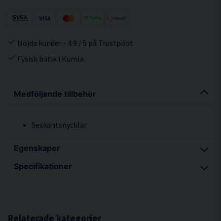
Nöjda kunder - 4.9 / 5 på Trustpilot
Fysisk butik i Kumla
Medföljande tillbehör
Sexkantsnycklar
Egenskaper
Specifikationer
Kort och kompakt maskinkropp
Greppvänlig design, omkrets endast 187mm
Effekt 400W
Hög klipphastiget ( 1,7 m/min)
Kapacitet i stål 1,6 mm (400 Nm /mm²)
Snabba och rena skär
Kapacitet i rostfritt stål 1,2 mm (600 Nm /mm²)
Relaterade kategorier