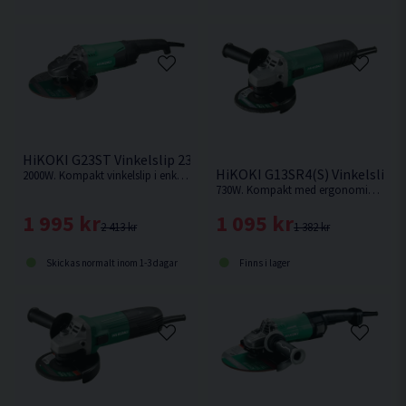
HiKOKI G23ST Vinkelslip 230MM (2000W)
HiKOKI G13SR4(S) Vinkelslip 
2000W. Kompakt vinkelslip i enkelt utförande med kraftfull motor.
730W. Kompakt med ergonomiskt smalt grepp och vinklat stödhandtag
1 995 kr
1 095 kr
2 413 kr
1 382 kr
Skickas normalt inom 1-3 dagar
Finns i lager