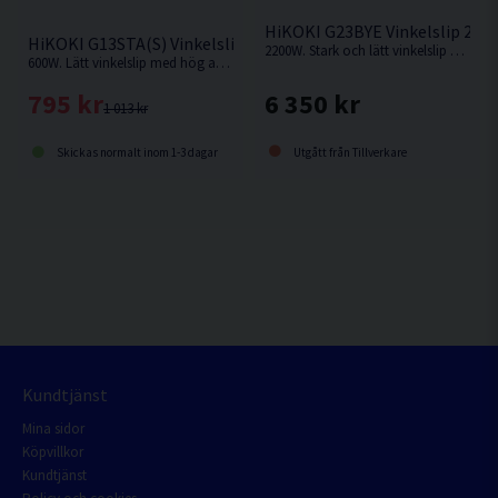
HiKOKI G23BYE Vinkelslip 23
HiKOKI G13STA(S) Vinkelslip 125MM (600W)
2200W. Stark och lätt vinkelslip med kolborstfri motor säkerställer arbete utan avbrott.
600W. Lätt vinkelslip med hög avverkning
6 350 kr
795 kr
1 013 kr
Utgått från Tillverkare
Skickas normalt inom 1-3 dagar
Kundtjänst
Mina sidor
Köpvillkor
Kundtjänst