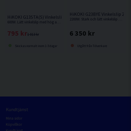
HiKOKI G23BYE Vinkelslip 23
HiKOKI G13STA(S) Vinkelslip 125MM (600W)
2200W. Stark och lätt vinkelslip med kolborstfri motor säkerställer arbete utan avbrott.
600W. Lätt vinkelslip med hög avverkning
6 350 kr
795 kr
1 013 kr
Utgått från Tillverkare
Skickas normalt inom 1-3 dagar
Kundtjänst
Mina sidor
Köpvillkor
Kundtjänst