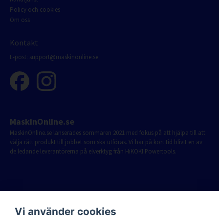
Policy och cookies
Om oss
Kontakt
E-post:
support@maskinonline.se
MaskinOnline.se
MaskinOnline.se lanserades sommaren 2021 med fokus på att hjälpa till att
välja rätt produkt till jobbet som ska utföras. Vi har på kort tid blivit en av
de ledande leverantörerna på elverktyg från HiKOKI Powertools.
Vi använder cookies