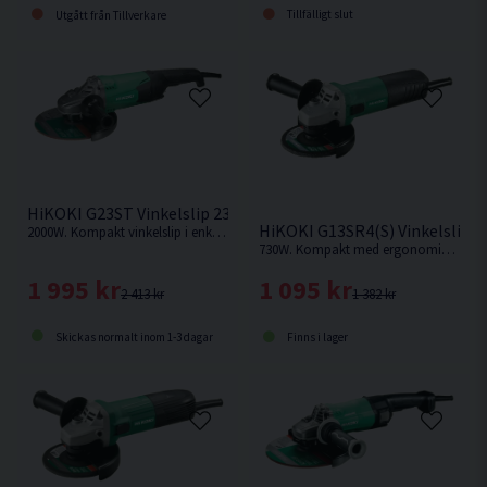
Tillfälligt slut
Utgått från Tillverkare
HiKOKI G23ST Vinkelslip 230MM (2000W)
HiKOKI G13SR4(S) Vinkelslip 
2000W. Kompakt vinkelslip i enkelt utförande med kraftfull motor.
730W. Kompakt med ergonomiskt smalt grepp och vinklat stödhandtag
1 995 kr
1 095 kr
2 413 kr
1 382 kr
Skickas normalt inom 1-3 dagar
Finns i lager