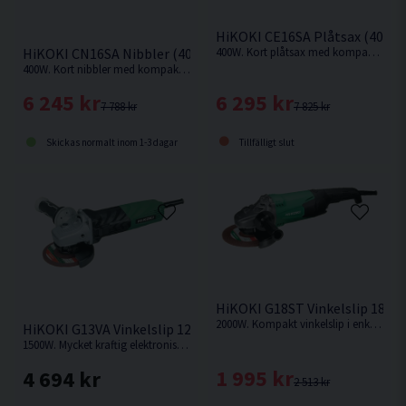
HiKOKI CE16SA Plåtsax (400W
HiKOKI CN16SA Nibbler (400W)
400W. Kort plåtsax med kompakt maskinkropp från Hikoki
400W. Kort nibbler med kompakt maskinkropp från Hikoki
6 295 kr
6 245 kr
7 825 kr
7 788 kr
Tillfälligt slut
Skickas normalt inom 1-3 dagar
HiKOKI G18ST Vinkelslip 180
2000W. Kompakt vinkelslip i enkelt utförande med kraftfull motor.
HiKOKI G13VA Vinkelslip 125MM (1500W)
1500W. Mycket kraftig elektronisk vinkelslip med vibrationsdämpat vinklat stödhandtag.
1 995 kr
4 694 kr
2 513 kr