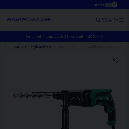
Inkl.moms
Du har väl inte missat vår Q3-kampanj - KLICKA HÄR!
ivet
Borr-& Bilningshammare
HiKOKI DH26PC2 Kombihammare (830W)