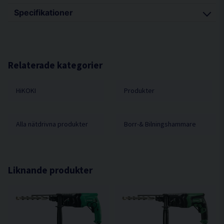
Specifikationer
Kompakt och funktionell med hög slagkraft och
borrhastighet.
Effekt 830W
Multifunktionell (borrar, hamrar och mejslar).
Verktygsfäste SDS-plus
Kompakt funktionsväljare.
Kapacitet i betong 26 mm
Relaterade kategorier
Höger-/vänstergång.
Kapacitet i trä/stål 32/13 mm
Variabel hastighetskontroll med konstant kraft.
HiKOKI
Produkter
Kapacitet kärnborr 50 mm
Utrustad med säkerhetskoppling.
Varvtal obelastad 0 - 1.100 /min
Bekväm centreringsfunktion.
Slagtal obelastad 0 - 4.300 /min
Alla nätdrivna produkter
Borr-& Bilningshammare
Urkopplingsbart slag för borrning i trä, stål,
Slagenergi 2,9 Joule (EPTA)
keramik, etc.
Urkopplingsbart slag/rotation Ja/Ja
Urkopplingsbar rotation för mejslingsarbeten.
Vibrationsnivå m/s² (3D) 14,8 (borrning) / 11,0
Ergonomiskt gummibelagt grepp.
Liknande produkter
(mejsling)
Enkelt verktygsbyte.
Ljudtrycksnivå dB(A) 90,0
Enkel montering av djupanhåll.
Ljudeffekt dB(A) 101,0
Låga ljud- och vibrationsnivåer.
Dimension (L x H) 349 x 194 mm