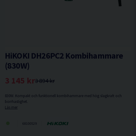
HiKOKI DH26PC2 Kombihammare
(830W)
3 145 kr
3 894 kr
830W. Kompakt och funktionell kombihammare med hög slagkraft och
borrhastighet.
Läs mer
68100529