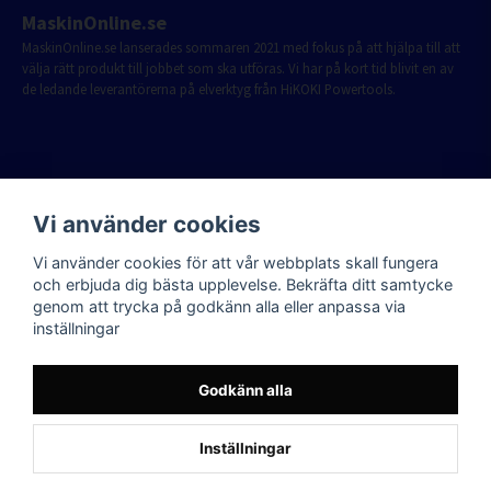
MaskinOnline.se
MaskinOnline.se lanserades sommaren 2021 med fokus på att hjälpa till att
välja rätt produkt till jobbet som ska utföras. Vi har på kort tid blivit en av
de ledande leverantörerna på elverktyg från HiKOKI Powertools.
Vi använder cookies
Vi använder cookies för att vår webbplats skall fungera
och erbjuda dig bästa upplevelse. Bekräfta ditt samtycke
genom att trycka på godkänn alla eller anpassa via
inställningar
Godkänn alla
Inställningar
Powered by Nyehandel AB