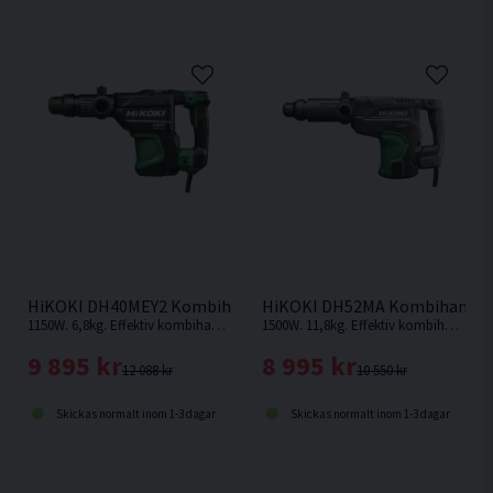
HiKOKI DH40MEY2 Kombihammare (1150W)
HiKOKI DH52MA Kombihamma
1150W. 6,8kg. Effektiv kombihammare från HiKOKI med en slagenergi på 9,2 J. SDS-Max fäste.
1500W. 11,8kg. Effektiv kombihammare från HiKOKI med en slagenergi på hela 15,5 J. SDS-Max fäste.
9 895 kr
8 995 kr
12 088 kr
10 550 kr
Skickas normalt inom 1-3 dagar
Skickas normalt inom 1-3 dagar