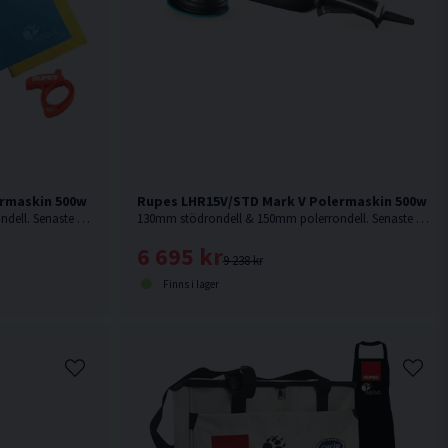
ermaskin 500w
Rupes LHR15V/STD Mark V Polermaskin 500w
130mm stödrondell & 150mm polerrondell. Senaste modellen från Rupes.
130mm stödrondell & 150mm polerrondell. Senaste modellen från Rupes.
6 695 kr
9 238 kr
Finns i lager