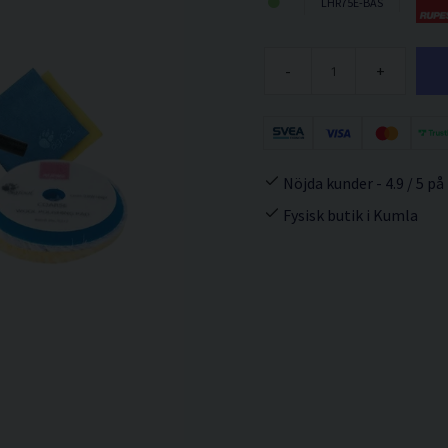
LHR75E-BAS
-
+
Nöjda kunder - 4.9 / 5 på
Fysisk butik i Kumla