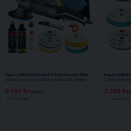
Rupes LHR21V/LUX Mark V Polermaskin 500w
Rupes LHR21V
150mm stödrondell & 180mm polerrondell. Senaste modellen från Rupes.
9 795 kr
7 195 kr
12 588 kr
9
Finns i lager
Skickas inom 