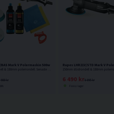
/BAS Mark V Polermaskin 500w
Rupes LHR21V/STD Mark V Pol
150mm stödrondell & 180mm polerrondell. Senaste modellen från Rupes.
6 490 kr
 988 kr
6 895 kr
24h
Finns i lager