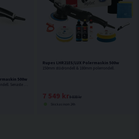
Rupes LHR21ES/LUX Polermaskin 500w
150mm stödrondell & 180mm polerrondell.
ermaskin 500w
150mm stödrondell & 180mm polerrondell. Senaste modellen från Rupes.
7 549 kr
9 838 kr
Skickas inom 24h