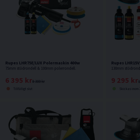
Rupes LHR75E/LUX Polermaskin 400w
Rupes LHR15V
75mm stödrondell & 100mm polerrondell.
6 395 kr
9 295 kr
8 300 kr
1
Tillfälligt slut
Skickas inom 