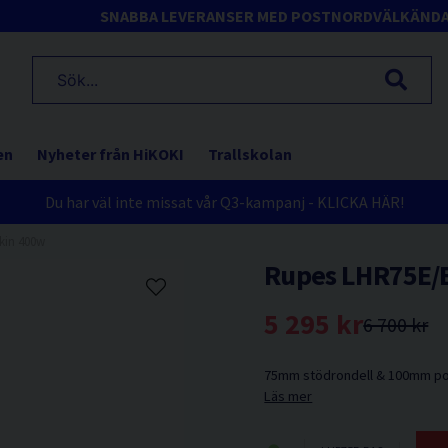
SNABBA LEVERANSER MED POSTNORD
VÄLKÄND
en
Nyheter från HiKOKI
Trallskolan
Du har väl inte missat vår Q3-kampanj - KLICKA HÄR!
kin 400w
Rupes LHR75E/
5 295 kr
6 700 kr
75mm stödrondell & 100mm pol
Läs mer