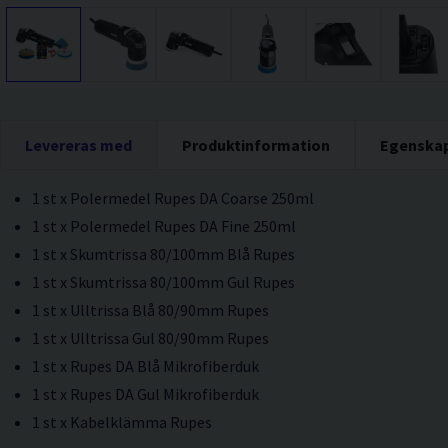
Levereras med
Produktinformation
Egenska
1 st x Polermedel Rupes DA Coarse 250ml
1 st x Polermedel Rupes DA Fine 250ml
1 st x Skumtrissa 80/100mm Blå Rupes
1 st x Skumtrissa 80/100mm Gul Rupes
1 st x Ulltrissa Blå 80/90mm Rupes
1 st x Ulltrissa Gul 80/90mm Rupes
1 st x Rupes DA Blå Mikrofiberduk
1 st x Rupes DA Gul Mikrofiberduk
1 st x Kabelklämma Rupes