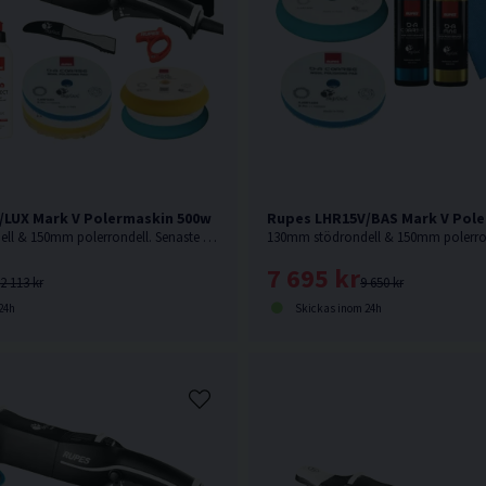
/LUX Mark V Polermaskin 500w
Rupes LHR15V/BAS Mark V Pol
130mm stödrondell & 150mm polerrondell. Senaste modellen från Rupes.
7 695 kr
2 113 kr
9 650 kr
24h
Skickas inom 24h