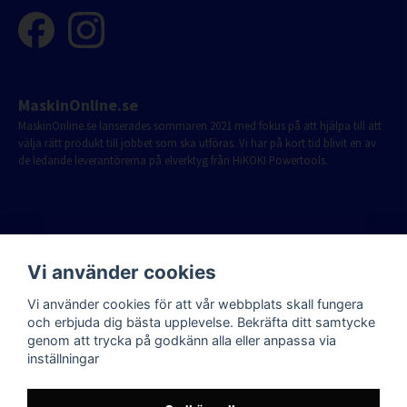
MaskinOnline.se
MaskinOnline.se lanserades sommaren 2021 med fokus på att hjälpa till att
välja rätt produkt till jobbet som ska utföras. Vi har på kort tid blivit en av
de ledande leverantörerna på elverktyg från HiKOKI Powertools.
Vi använder cookies
Vi använder cookies för att vår webbplats skall fungera
och erbjuda dig bästa upplevelse. Bekräfta ditt samtycke
genom att trycka på godkänn alla eller anpassa via
inställningar