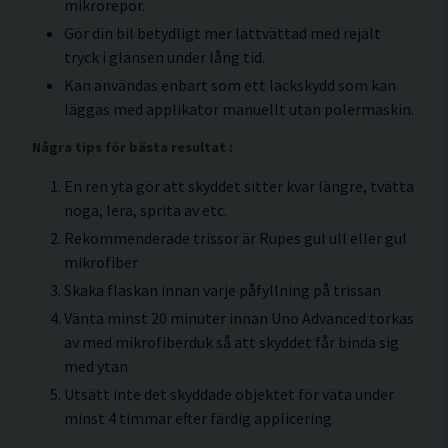
mikrorepor.
Gör din bil betydligt mer lättvättad med rejält
tryck i glansen under lång tid.
Kan användas enbart som ett lackskydd som kan
läggas med applikator manuellt utan polermaskin.
Några tips för bästa resultat :
En ren yta gör att skyddet sitter kvar längre, tvätta
noga, lera, sprita av etc.
Rekommenderade trissor är Rupes gul ull eller gul
mikrofiber
Skaka flaskan innan varje påfyllning på trissan
Vänta minst 20 minuter innan Uno Advanced torkas
av med mikrofiberduk så att skyddet får binda sig
med ytan
Utsätt inte det skyddade objektet för väta under
minst 4 timmar efter färdig applicering