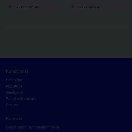
Skickas inom 24h
Skickas inom 24h
Kundtjänst
Mina sidor
Köpvillkor
Kundtjänst
Policy och cookies
Om oss
Kontakt
E-post:
support@maskinonline.se