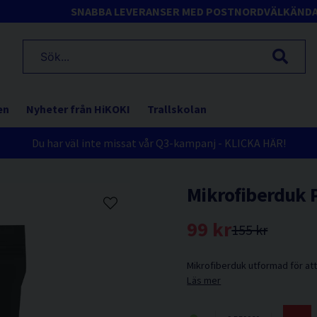
SNABBA LEVERANSER MED POSTNORD
VÄLKÄND
en
Nyheter från HiKOKI
Trallskolan
Du har väl inte missat vår Q3-kampanj - KLICKA HÄR!
Mikrofiberduk 
99 kr
155 kr
Mikrofiberduk utformad för att
Läs mer