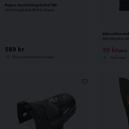
Rupes Anslutningskabel 9M
Anslutningskabel 9M från Rupes.
Mikrofiberduk
Mikrofiberduk utf
569 kr
99 kr
155 kr
Skickas normalt inom 2-5 dagar
Finns i lager