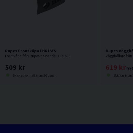
Rupes Frontkåpa LHR15ES
Rupes Vägghå
Frontkåpa från Rupes passande LHR15ES.
Vägghållare från
509 kr
619 kr
789 
Skickas normalt inom 2-5 dagar
Skickas inom 