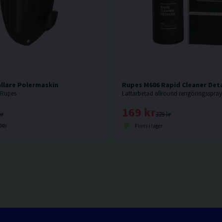
llare Polermaskin
Rupes M606 Rapid Cleaner Deta
 Rupes.
Lättarbetad allround rengöringsspray
169 kr
kr
329 kr
24h
Finns i lager