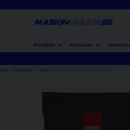
Produkter
Kampanjer
Varumärk
Hem
Varumärken
Rupes
Mikrofiberduk Polering Rupes DA Gul