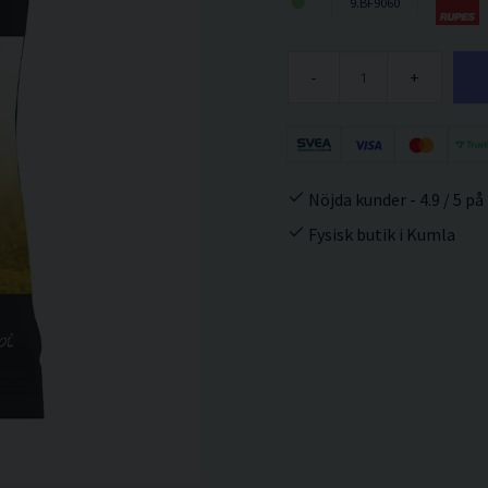
9.BF9060
-
+
Nöjda kunder - 4.9 / 5 på
Fysisk butik i Kumla