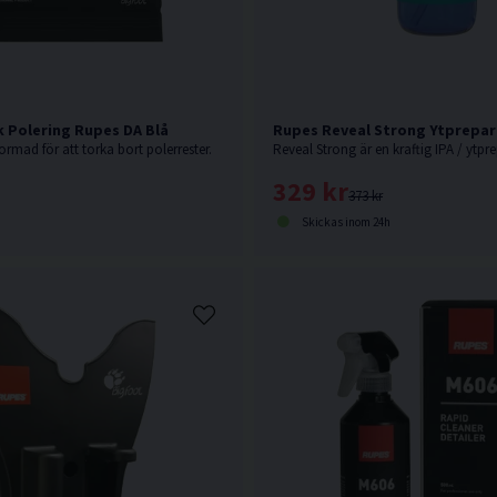
 Polering Rupes DA Blå
Rupes Reveal Strong Ytprepar
ormad för att torka bort polerrester.
329 kr
373 kr
Skickas inom 24h