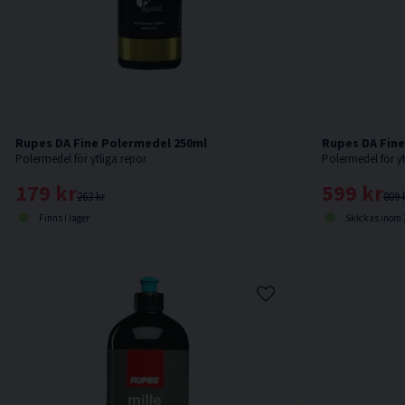
Rupes DA Fine Polermedel 250ml
Rupes DA Fine
Polermedel för ytliga repor.
Polermedel för yt
179 kr
599 kr
263 kr
809 
Finns i lager
Skickas inom 