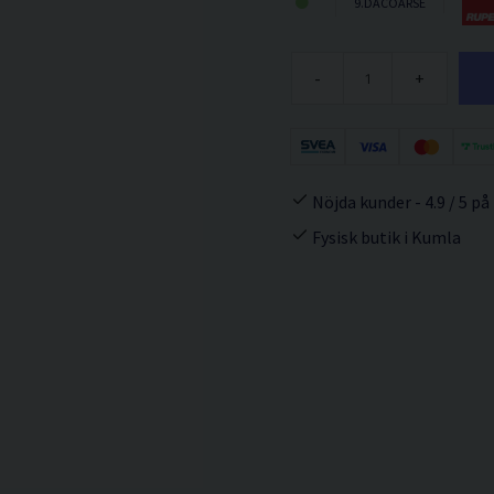
9.DACOARSE
-
+
Nöjda kunder - 4.9 / 5 på
Fysisk butik i Kumla