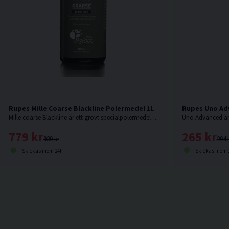
Rupes Mille Coarse Blackline Polermedel 1L
Rupes Uno Ad
Mille coarse Blackline är ett grovt specialpolermedel för mörka lacker, gelcoat, kolfiber samt andra kompositmaterial.
779 kr
265 kr
939 kr
294 
Skickas inom 24h
Skickas inom 