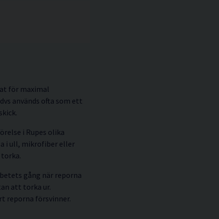
at för maximal
 dvs används ofta som ett
skick.
örelse i Rupes olika
i ull, mikrofiber eller
torka.
arbetets gång när reporna
an att torka ur.
rt reporna försvinner.