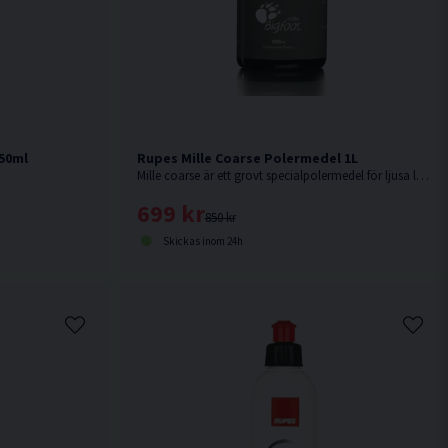
50ml
Rupes Mille Coarse Polermedel 1L
Mille coarse är ett grovt specialpolermedel för ljusa lacktyper, kolfiber, gelcoat samt andra kompositmaterial.
699 kr
850 kr
Skickas inom 24h