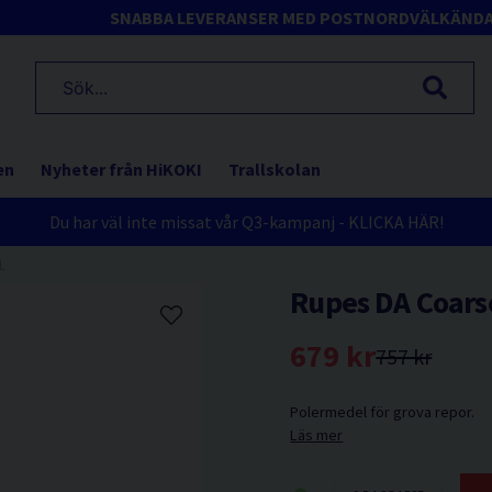
SNABBA LEVERANSER MED POSTNORD
VÄLKÄND
en
Nyheter från HiKOKI
Trallskolan
Du har väl inte missat vår Q3-kampanj - KLICKA HÄR!
L
Rupes DA Coars
679 kr
757 kr
Polermedel för grova repor.
Läs mer