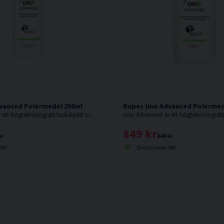
vanced Polermedel 250ml
Rupes Uno Advanced Polermed
Uno Advanced är ett högteknologiskt lackskydd och polermedel, formulerat och producerat av Rupes egna fabrik i Milano Italien.
849 kr
kr
949 kr
24h
Skickas inom 24h