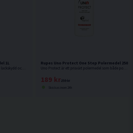
el 1L
Rupes Uno Protect One Step Polermedel 250ml
Uno Advanced är ett högteknologiskt lackskydd och polermedel, formulerat och producerat av Rupes egna fabrik i Milano Italien.
Uno Protect är ett prisvärt polermedel som både polerar och skyddar ditt fordon i ett steg.
189 kr
259 kr
Skickas inom 24h