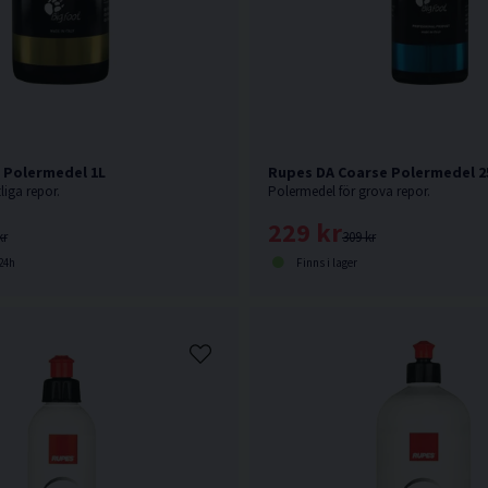
 Polermedel 1L
Rupes DA Coarse Polermedel 2
liga repor.
Polermedel för grova repor.
229 kr
kr
309 kr
24h
Finns i lager