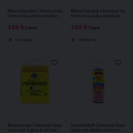
Mikrofiberduk Chemical Guys Workhorse Gul 3-pack
Mikrofiberduk Chemical Guys 
Chemical Guys Yellow Workhorse är det perfekta verktyget vid rengöring och skydd av alla fordons yttre och inre delar.
Chemical Guys Blue Workhorse är det perfekta verktyget vid rengöring och skydd av alla fordons yttre och inre delar.
169 kr
169 kr
200 kr
200 kr
Slut på lager
Tillfälligt slut
Bilschampo Chemical Guys Citrus Wash & Gloss 3,7L
Interiördoft Chemical Guys C
Citrus wash & gloss är det bäst rengörande schampot från Chemical guys, det är ingen tillfällighet att den konstant hamnar i toppskiktet i försäljning
Upplev den lekfulla barndomen med denna underbart doftande luftuppfriskare och odörborttagare med doft av ljuvligt bubbelgum!