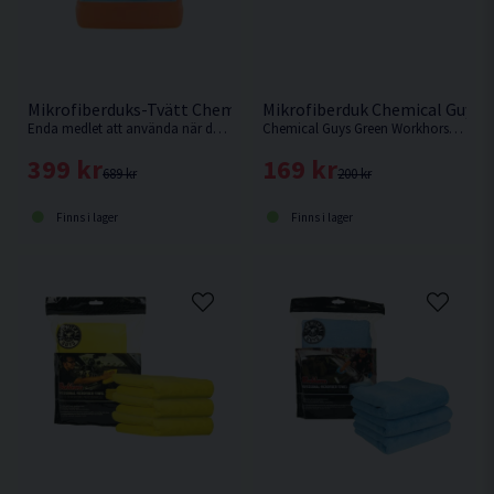
Mikrofiberduks-Tvätt Chemical Guys Microfiber Wash 3,7L
Mikrofiberduk Chemical Guys 
Enda medlet att använda när du ska tvätta dina mikrofiberdukar för att behålla dem mjuka och få dem så rena som möjligt.
Chemical Guys Green Workhorse är det perfekta verktyget vid rengöring och skydd av alla fordons yttre och inre delar.
399 kr
169 kr
689 kr
200 kr
Finns i lager
Finns i lager