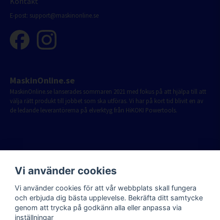
Kontakt
E-post:
support@maskinonline.se
MaskinOnline.se
MaskinOnline.se lanserades sommaren 2021 med fokus på att hjälpa till att
välja rätt produkt till jobbet som ska utföras. Vi har på kort tid blivit en av
de ledande leverantörerna på elverktyg från HiKOKI Powertools.
Vi använder cookies
Vi använder cookies för att vår webbplats skall fungera
och erbjuda dig bästa upplevelse. Bekräfta ditt samtycke
genom att trycka på godkänn alla eller anpassa via
inställningar