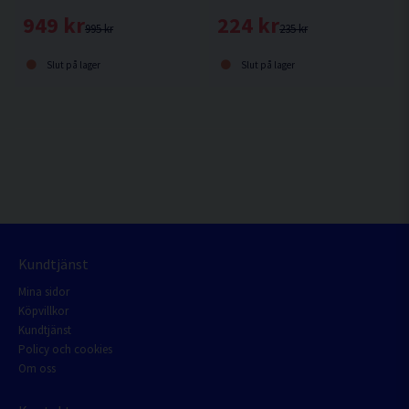
949 kr
224 kr
995 kr
235 kr
Slut på lager
Slut på lager
Kundtjänst
Mina sidor
Köpvillkor
Kundtjänst
Policy och cookies
Om oss