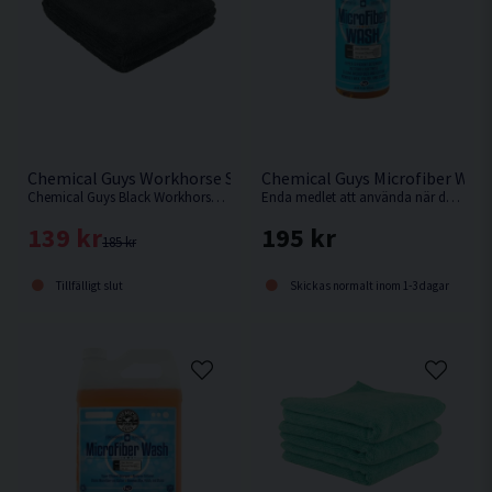
Chemical Guys Workhorse Svart 3-pack Mikrofiberduk
Chemical Guys Microfiber Was
Chemical Guys Black Workhorse är det perfekta verktyget vid rengöring och skydd av alla fordons yttre delar.
Enda medlet att använda när du ska tvätta dina mikrofiberdukar för att behålla dem mjuka och få dem så rena som möjligt.
139 kr
195 kr
185 kr
Tillfälligt slut
Skickas normalt inom 1-3 dagar