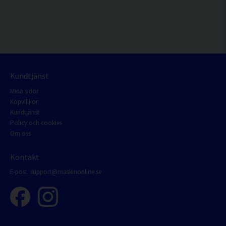
Kundtjänst
Mina sidor
Köpvillkor
Kundtjänst
Policy och cookies
Om oss
Kontakt
E-post:
support@maskinonline.se