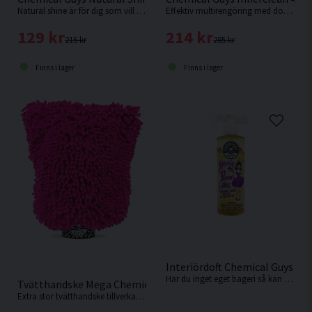
Natural shine är för dig som vill ha den där extra matta högklassiga finishen som i en fabriksny bil. Inget extra, bara riktigt rent och fräscht.
Effektiv multirengöring med doft av annanas med enkel applicering.
129 kr
214 kr
215 kr
285 kr
Finns i lager
Finns i lager
Interiördoft Chemical Guys M
Har du inget eget bageri så kan du blunda o spraya ljuvlig nygräddad doft av sockerkaka överallt.
Tvätthandske Mega Chemical Guys Chenille Rosa
Extra stor tvätthandske tillverkad av mikrofiber från Amerikanska Chemical Guys.