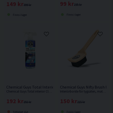
99 kr
149 kr
235 kr
399 kr
Finns i lager
Finns i lager
Chemical Guys Total Interior Cleaner 473ml Interiörrengörin
Chemical Guys Nifty Brush Inte
Chemical Guys Total interior Cleaner & Protectant är en allt i ett produkt som fungerar enastående väl på alla ytor interiört.
Interiörborste för tygsäten, mattor etc från Chemical Guys.
192 kr
150 kr
255 kr
215 kr
Tillfälligt slut
Finns i lager