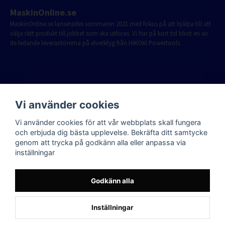
MaskinOnline.se
MaskinOnline.se lanserades sommaren 2021 med fokus på att hjälpa till att
välja rätt produkt till jobbet som ska utföras. Vi har på kort tid blivit en av
de ledande leverantörerna på elverktyg från HiKOKI Powertools.
Vi använder cookies
Vi använder cookies för att vår webbplats skall fungera
och erbjuda dig bästa upplevelse. Bekräfta ditt samtycke
genom att trycka på godkänn alla eller anpassa via
inställningar
Godkänn alla
Inställningar
Powered by Nyehandel AB