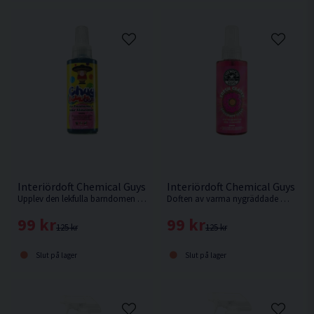
Interiördoft Chemical Guys Chuy Bubblegum 118ml
Interiördoft Chemical Guys F
Upplev den lekfulla barndomen med denna underbart doftande luftuppfriskare och odörborttagare med doft av ljuvligt bubbelgum!
Doften av varma nygräddade munkar vill man ha typ överallt. Ett tips är att äta så du är riktigt mätt innan du använder fresh glazed doughnut!
99 kr
99 kr
125 kr
125 kr
Slut på lager
Slut på lager