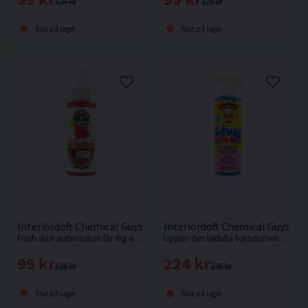
125 kr
125 kr
Slut på lager
Slut på lager
Interiördoft Chemical Guys Fresh Slice Watermelon 118ml
Interiördoft Chemical Guys C
Fresh slice watermelon får dig att tänka på varma sommardagar året runt.
Upplev den lekfulla barndomen med denna underbart doftande luftuppfriskare och odörborttagare med doft av ljuvligt bubbelgum!
99 kr
224 kr
125 kr
235 kr
Slut på lager
Slut på lager