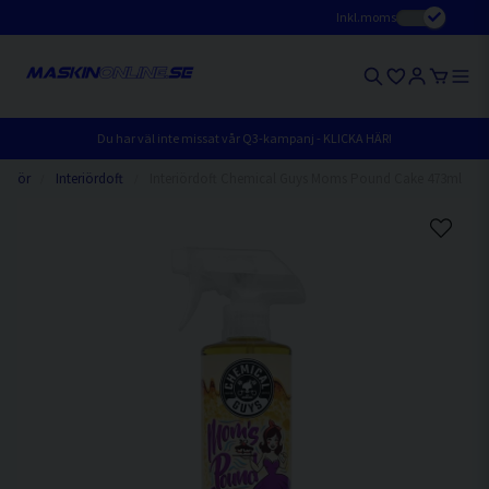
Inkl.moms
Du har väl inte missat vår Q3-kampanj - KLICKA HÄR!
teriör
Interiördoft
Interiördoft Chemical Guys Moms Pound Cake 473ml