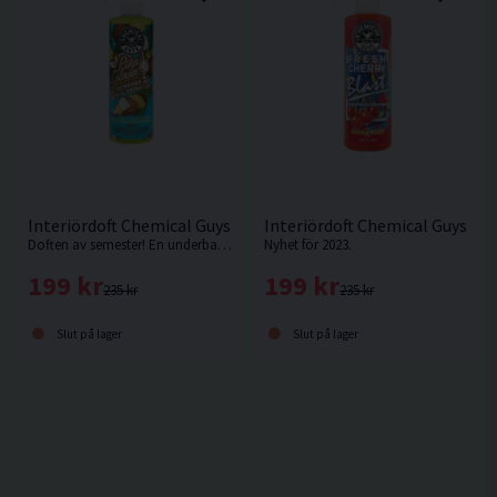
Interiördoft Chemical Guys Pina Colada 473ml
Interiördoft Chemical Guys Ch
Doften av semester! En underbar blandning av kokos och ananas lämnar ingen oberörd. Spraya och dröm dig bort till något varmt ställe där du förtjänar
Nyhet för 2023.
199 kr
199 kr
235 kr
235 kr
Slut på lager
Slut på lager