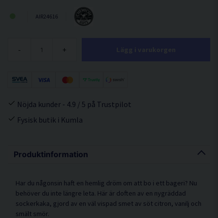
AIR24616
-
+
Lägg i varukorgen
Nöjda kunder - 4.9 / 5 på Trustpilot
Fysisk butik i Kumla
Produktinformation
Har du någonsin haft en hemlig dröm om att bo i ett bageri? Nu
behöver du inte längre leta. Här är doften av en nygräddad
sockerkaka, gjord av en väl vispad smet av söt citron, vanilj och
smält smör.