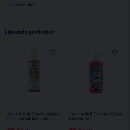
Bilvårdsoutlet
Liknande produkter
Interiördoft Chemical Guys Strawberry Margarita 118ml
Interiördoft Chemical Guys Ch
Denna rika fruktdoft av jordgubbar berikar vilken plats som helst vare sig det är sommarstugan, butiken, bilen eller båten.
Nyhet för 2023.
99 kr
99 kr