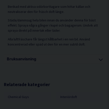
Berikad med aktiva odörborttagare som hittar källan och
neutraliserar den för fräsch doft länge.
Städa/dammsug hela bilen innan du använder denna för bäst
effekt. Spraya några gånger i kupé och bagagerum. Undvik att
spraya direkt på innertak eller läder.
Alla luftfräschare får längst hållbarhet i en ren bil. Använd
koncentrerad eller späd ut den för en mer subtil doft.
Bruksanvisning
Spraya 3-4 gånger inuti kupén, under sätena och i
bagageutrymmet på en städad bil.
Undvik att spraya rakt på läder eller innertak.
Relaterade kategorier
Njut av den fantastiska doften!
Chemical Guys
Interiördoft