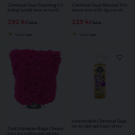
Chemical Guys Foaming Citrus Fabric Clean 473ml Tygrengöri
Chemical Guys Natural Shine 
Kraftigt syrefyllt skum tar bort fläckar och rengör på djupet alla typer av tyginredning. Härlig doft av citrus.
Natural shine är för dig som vill ha den där extra matta högklassiga finishen som i en fabriksny bil. Inget extra, bara riktigt rent och fräscht.
192 kr
129 kr
235 kr
215 kr
Finns i lager
Finns i lager
Interiördoft Chemical Guys M
Har du inget eget bageri så kan du blunda o spraya ljuvlig nygräddad doft av sockerkaka överallt.
Tvätthandske Mega Chemical Guys Chenille Rosa
Extra stor tvätthandske tillverkad av mikrofiber från Amerikanska Chemical Guys.