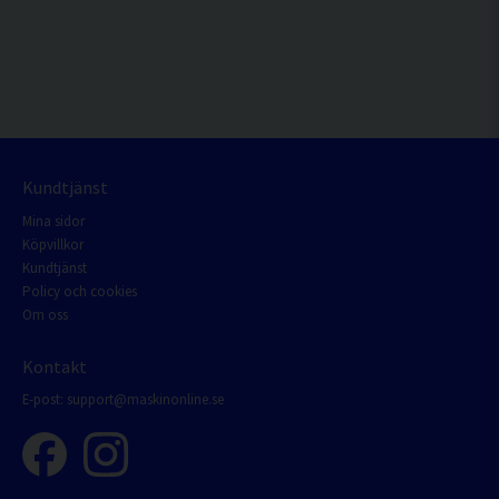
Kundtjänst
Mina sidor
Köpvillkor
Kundtjänst
Policy och cookies
Om oss
Kontakt
E-post:
support@maskinonline.se