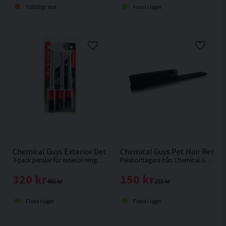
Tillfälligt slut
Finns i lager
Chemical Guys Exterior Detailing Brushes 3-pack Exteriörpens
Chemical Guys Pet Hair Remov
3-pack penslar för exteriör rengöring från Chemical Guys
Pälsborttagare från Chemical Guys tillverkad av gummi.
320 kr
150 kr
495 kr
215 kr
Finns i lager
Finns i lager