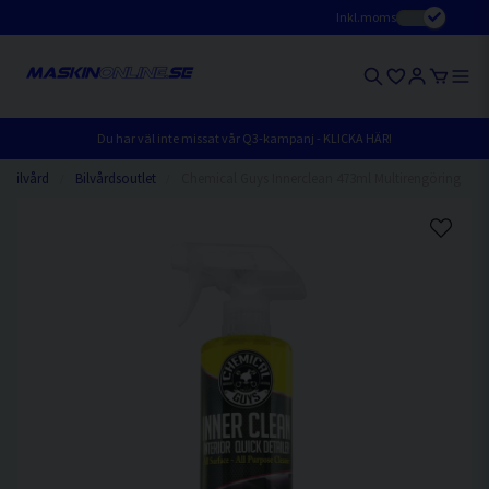
Inkl.moms
Du har väl inte missat vår Q3-kampanj - KLICKA HÄR!
Bilvård
Bilvårdsoutlet
Chemical Guys Innerclean 473ml Multirengöring