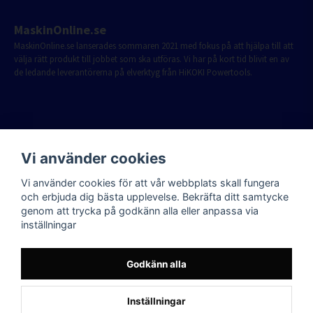
MaskinOnline.se
MaskinOnline.se lanserades sommaren 2021 med fokus på att hjälpa till att
välja rätt produkt till jobbet som ska utföras. Vi har på kort tid blivit en av
de ledande leverantörerna på elverktyg från HiKOKI Powertools.
Vi använder cookies
Vi använder cookies för att vår webbplats skall fungera
och erbjuda dig bästa upplevelse. Bekräfta ditt samtycke
genom att trycka på godkänn alla eller anpassa via
inställningar
Godkänn alla
Inställningar
Powered by Nyehandel AB