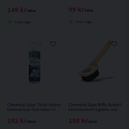
99 kr
149 kr
235 kr
399 kr
Finns i lager
Finns i lager
Chemical Guys Total Interior Cleaner 473ml Interiörrengörin
Chemical Guys Nifty Brush Inte
Chemical Guys Total interior Cleaner & Protectant är en allt i ett produkt som fungerar enastående väl på alla ytor interiört.
Interiörborste för tygsäten, mattor etc från Chemical Guys.
192 kr
150 kr
255 kr
215 kr