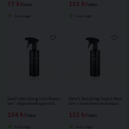
77 kr
132 kr
129 kr
198 kr
Finns i lager
Finns i lager
Sam's Detailing Iron Reactor 500ml Flygrostborttagare
Sam's Detailing Insect Remov
Sam´s flygrostborttagare tar bort järnbaserade föroreningar och skapar en blödande effekt när produkten kommer i kontakt med föroreningar.
Sam´s Insect Remover är skapad för att enkelt ta bort intorkade insekter och intorkat insektsrester...
154 kr
132 kr
198 kr
198 kr
Finns i lager
Finns i lager