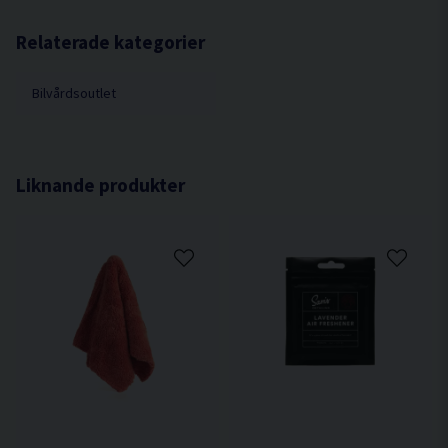
Spray på Wheel & Tyre Cleaner på dina däcksidor
Relaterade kategorier
och låt produkten verka någon minut.
Med hjälp av borsten börjar du skrubba däcksidan
Bilvårdsoutlet
och du kommer snabbt upptäcka att den gröna
färgen snabbt blir brun till färgen medans medlet
bryter ner smutsen.
Spola sedan av däcksidorna noggrant och glöm
Liknande produkter
inte att även borsten behöver spolas av noggrant.