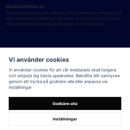
MaskinOnline.se
MaskinOnline.se lanserades sommaren 2021 med fokus på att hjälpa till att
välja rätt produkt till jobbet som ska utföras. Vi har på kort tid blivit en av
de ledande leverantörerna på elverktyg från HiKOKI Powertools.
Vi använder cookies
Vi använder cookies för att vår webbplats skall fungera
och erbjuda dig bästa upplevelse. Bekräfta ditt samtycke
genom att trycka på godkänn alla eller anpassa via
inställningar
Godkänn alla
Inställningar
Powered by Nyehandel AB