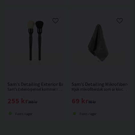
Sam's Detailing Exterior Brush Set Exteriörpensel 2-pack
Sam's Detailing Mikrofiberduk 
Sam's Exteriörpensel kommer i ett set om 2.
Mjuk mikrofiberduk som är klockren för interiören.
255 kr
69 kr
369 kr
98 kr
Finns i lager
Finns i lager