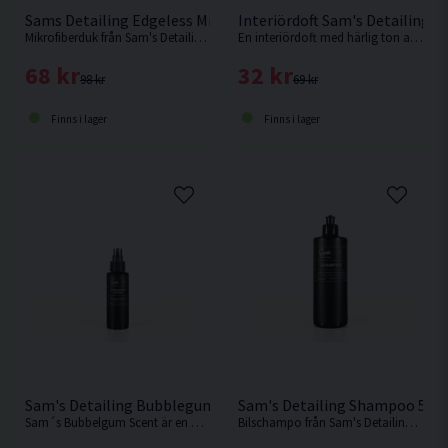
Sams Detailing Edgeless Microfibre Mikrofiberduk Kantlös
Interiördoft Sam's Detailing L
Mikrofiberduk från Sam's Detailing som är kantlös för minskad risk för torkrepor.
En interiördoft med härlig ton av lavendel.
68 kr
32 kr
98 kr
69 kr
Finns i lager
Finns i lager
Sam's Detailing Bubblegum Scent 100ml Interiördoft
Sam's Detailing Shampoo 500
Sam´s Bubbelgum Scent är en doftförbättrare i flytande form med tuggummidoft.
Bilschampo från Sam's Detailing med doft av bubbelgum.