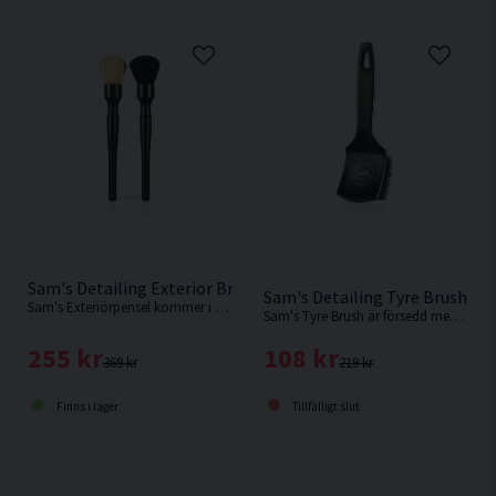
Sam's Detailing Exterior Brush Set Exteriörpensel 2-pack
Sam's Detailing Tyre Brush Fä
Sam's Exteriörpensel kommer i ett set om 2.
Sam's Tyre Brush är försedd med styva borst som hjälper till att skrubba bort smuts och gammal däckglans med lätthet.
255 kr
108 kr
369 kr
219 kr
Finns i lager
Tillfälligt slut