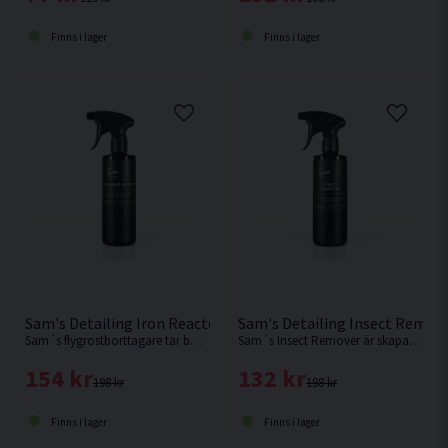
Finns i lager
Finns i lager
Sam's Detailing Iron Reactor 500ml Flygrostborttagare
Sam's Detailing Insect Remov
Sam´s flygrostborttagare tar bort järnbaserade föroreningar och skapar en blödande effekt när produkten kommer i kontakt med föroreningar.
Sam´s Insect Remover är skapad för att enkelt ta bort intorkade insekter och intorkat insektsrester...
154 kr
132 kr
198 kr
198 kr
Finns i lager
Finns i lager