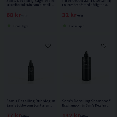
Sams Detailing Edgeless Microfibre Mikrofiberduk Kantlös
Interiördoft Sam's Detailing L
Mikrofiberduk från Sam's Detailing som är kantlös för minskad risk för torkrepor.
En interiördoft med härlig ton av lavendel.
68 kr
32 kr
98 kr
69 kr
Finns i lager
Finns i lager
Sam's Detailing Bubblegum Scent 100ml Interiördoft
Sam's Detailing Shampoo 500
Sam´s Bubbelgum Scent är en doftförbättrare i flytande form med tuggummidoft.
Bilschampo från Sam's Detailing med doft av bubbelgum.
77 kr
132 kr
129 kr
198 kr