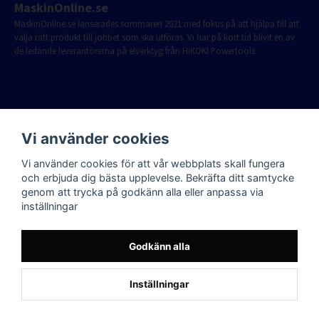
MaskinOnline.se
MaskinOnline.se lanserades sommaren 2021 med fokus på att hjälpa till att
välja rätt produkt till jobbet som ska utföras. Vi har på kort tid blivit en av
de ledande leverantörerna på elverktyg från HiKOKI Powertools.
Vi använder cookies
Vi använder cookies för att vår webbplats skall fungera
och erbjuda dig bästa upplevelse. Bekräfta ditt samtycke
genom att trycka på godkänn alla eller anpassa via
inställningar
Godkänn alla
Inställningar
Powered by Nyehandel AB