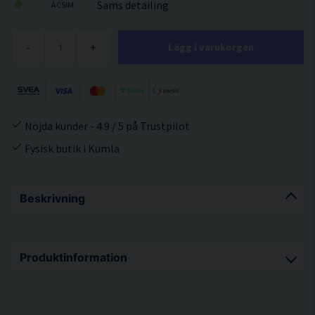
Sams detailing
ACSIM
-
+
Lägg i varukorgen
Nöjda kunder - 4.9 / 5 på Trustpilot
Fysisk butik i Kumla
Beskrivning
Produktinformation
Korthårig mikrofiberduk för interiören som är mjuk nog för
lackerade detaljer men tillräckligt fast för att torka bort smuts.