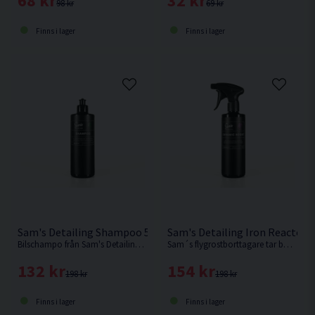
68 kr
32 kr
98 kr
69 kr
Finns i lager
Finns i lager
Sam's Detailing Shampoo 500ml Bilschampo
Sam's Detailing Iron Reactor 
Bilschampo från Sam's Detailing med doft av bubbelgum.
Sam´s flygrostborttagare tar bort järnbaserade föroreningar och skapar en blödande effekt när produkten kommer i kontakt med föroreningar.
132 kr
154 kr
198 kr
198 kr
Finns i lager
Finns i lager