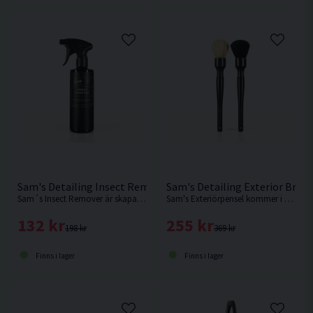
Sam's Detailing Insect Remover 500ml Insektsborttagare
Sam's Detailing Exterior Brush
Sam´s Insect Remover är skapad för att enkelt ta bort intorkade insekter och intorkat insektsrester...
Sam's Exteriörpensel kommer i ett set om 2.
132 kr
255 kr
198 kr
369 kr
Finns i lager
Finns i lager