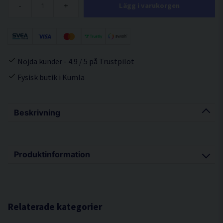
-
+
Lägg i varukorgen
Nöjda kunder - 4.9 / 5 på Trustpilot
Fysisk butik i Kumla
Beskrivning
Produktinformation
Sam´s Bubbelgum Scent är en doftförbättrare i flytande form
med tuggummidoft.
Dessa doftförbättrare är till för att fräscha up din interiör
Relaterade kategorier
samtidigt som den lämnar en behaglig doft.
Ett par spray och allt är klart.