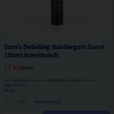
Sam's Detailing Bubblegum Scent
100ml Interiördoft
77 kr
129 kr
Sam´s Bubbelgum Scent är en doftförbättrare i flytande form med
tuggummidoft.
Läs mer
Sams detailing
INSLB