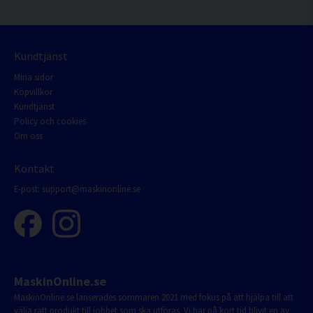
Kundtjänst
Mina sidor
Köpvillkor
Kundtjänst
Policy och cookies
Om oss
Kontakt
E-post:
support@maskinonline.se
MaskinOnline.se
MaskinOnline.se lanserades sommaren 2021 med fokus på att hjälpa till att
välja rätt produkt till jobbet som ska utföras. Vi har på kort tid blivit en av