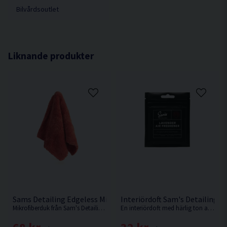
Bilvårdsoutlet
Liknande produkter
Sams Detailing Edgeless Microfibre Mikrofiberduk Kantlös
Interiördoft Sam's Detailing L
Mikrofiberduk från Sam's Detailing som är kantlös för minskad risk för torkrepor.
En interiördoft med härlig ton av lavendel.