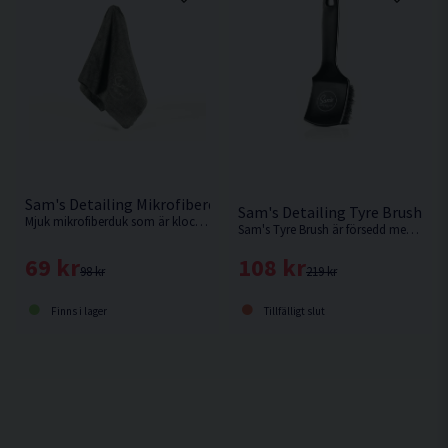
Sam's Detailing Mikrofiberduk För Interiör
Sam's Detailing Tyre Brush Fä
Mjuk mikrofiberduk som är klockren för interiören.
Sam's Tyre Brush är försedd med styva borst som hjälper till att skrubba bort smuts och gammal däckglans med lätthet.
69 kr
108 kr
98 kr
219 kr
Finns i lager
Tillfälligt slut