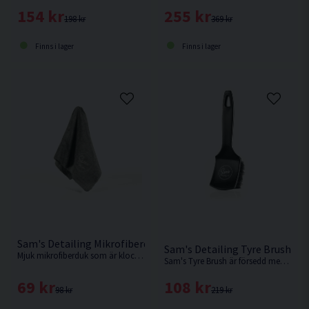
154 kr
255 kr
198 kr
369 kr
Finns i lager
Finns i lager
Sam's Detailing Mikrofiberduk För Interiör
Sam's Detailing Tyre Brush Fä
Mjuk mikrofiberduk som är klockren för interiören.
Sam's Tyre Brush är försedd med styva borst som hjälper till att skrubba bort smuts och gammal däckglans med lätthet.
69 kr
108 kr
98 kr
219 kr