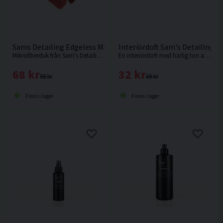
Sams Detailing Edgeless Microfibre Mikrofiberduk Kantlös
Interiördoft Sam's Detailing L
Mikrofiberduk från Sam's Detailing som är kantlös för minskad risk för torkrepor.
En interiördoft med härlig ton av lavendel.
68 kr
32 kr
98 kr
69 kr
Finns i lager
Finns i lager