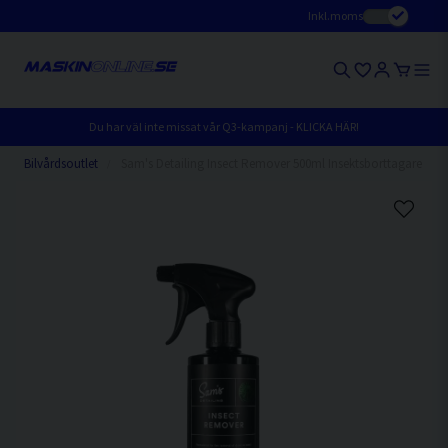
Inkl.moms
Du har väl inte missat vår Q3-kampanj - KLICKA HÄR!
Bilvårdsoutlet
Sam's Detailing Insect Remover 500ml Insektsborttagare