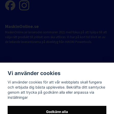
MaskinOnline.se
MaskinOnline.se lanserades sommaren 2021 med fokus på att hjälpa till att
välja rätt produkt till jobbet som ska utföras. Vi har på kort tid blivit en av
de ledande leverantörerna på elverktyg från HiKOKI Powertools.
Vi använder cookies
Vi använder cookies för att vår webbplats skall fungera
och erbjuda dig bästa upplevelse. Bekräfta ditt samtycke
genom att trycka på godkänn alla eller anpassa via
inställningar
Godkänn alla