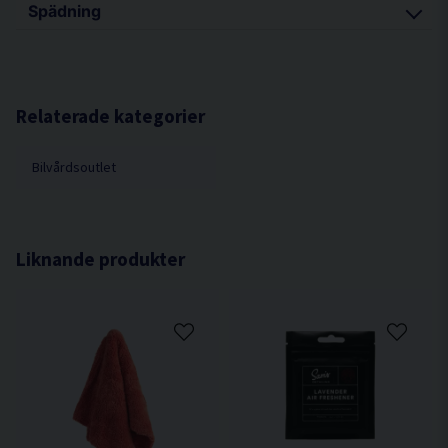
speciellt för att mjuka upp intorkade insekter. Bryter snabbt ner
Spädning
Kom ihåg att alltid testa produkten på ett
blodfläckar och insektsrester.
oansenligt område först. Spraya rikligt på de
Produkten är i brukslösning och skall ej spädas med vatten.
drabbade områdena och låt vila i 1-3 minuter.
Låt inte produkten torka på ytan.
Relaterade kategorier
Skölj noga med en högtryckstvätt, upprepa steg 1
för tyngre
Bilvårdsoutlet
nedsmutsning.
Liknande produkter