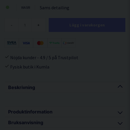
Sams detailing
WASRI
-
+
Lägg i varukorgen
Nöjda kunder - 4.9 / 5 på Trustpilot
Fysisk butik i Kumla
Beskrivning
Produktinformation
Bruksanvisning
Snabbverkande produkt som är färdig att använda. Inriktar sig