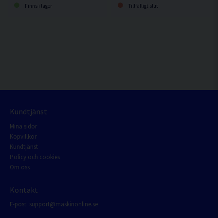
Finns i lager
Tillfälligt slut
Kundtjänst
Mina sidor
Köpvillkor
Kundtjänst
Policy och cookies
Om oss
Kontakt
E-post:
support@maskinonline.se