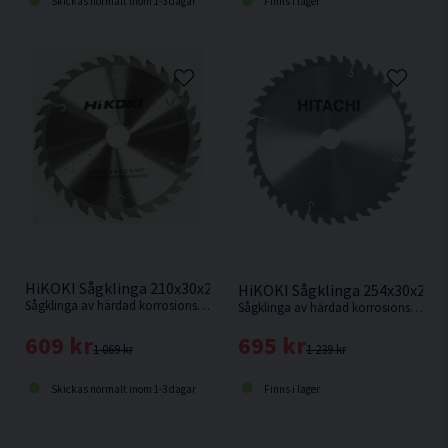
Skickas normalt inom 1-3 dagar
Finns i lager
HiKOKI Sågklinga 210x30x2,4mm 30T
HiKOKI Sågklinga 254x30x2,3
Sågklinga av härdad korrosionsbeständigt stål för sågning i hårt och mjukt trä.
Sågklinga av härdad korrosionsbeständigt stål för kapning i hårt och mjukt trä.
609 kr
695 kr
1 069 kr
1 239 kr
Skickas normalt inom 1-3 dagar
Finns i lager