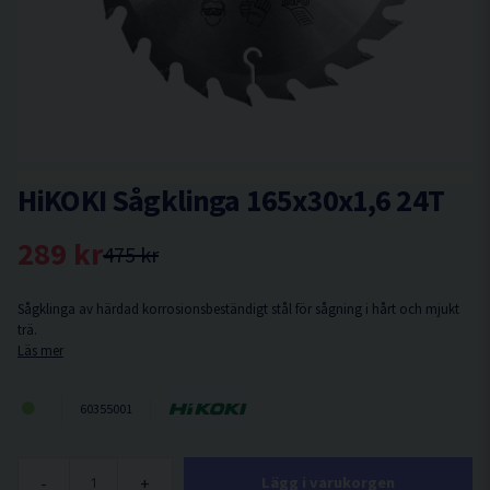
HiKOKI Sågklinga 165x30x1,6 24T
289 kr
475 kr
Sågklinga av härdad korrosionsbeständigt stål för sågning i hårt och mjukt
trä.
Läs mer
60355001
-
+
Lägg i varukorgen