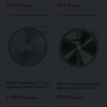
595 kr
409 kr
1 069 kr
719 kr
Skickas normalt inom 1-3 dagar
Skickas normalt inom 1-3 dagar
HiKOKI Sågklinga TCT Laminat Aluminium 305x30x2,8mm 96
HiKOKI Sågklinga 335x25,4x3
Sågklinga av härdad korrosionsbeständigt stål för sågning i hårda och mjuka träslag och även aluminiumsmaterialer.
Sågklinga av härdad korrosionsbeständigt stål för sågning i hårda och mjuka träslag.
1 495 kr
995 kr
2 495 kr
1 739 kr