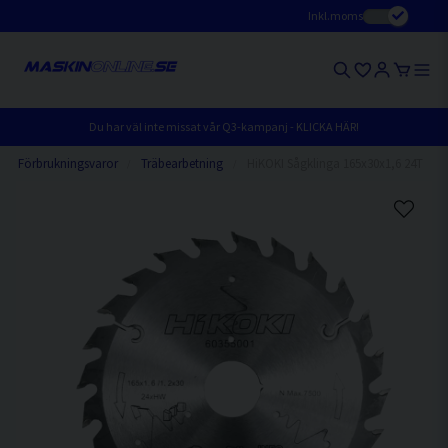
Inkl.moms
Du har väl inte missat vår Q3-kampanj - KLICKA HÄR!
Förbrukningsvaror
Träbearbetning
HiKOKI Sågklinga 165x30x1,6 24T