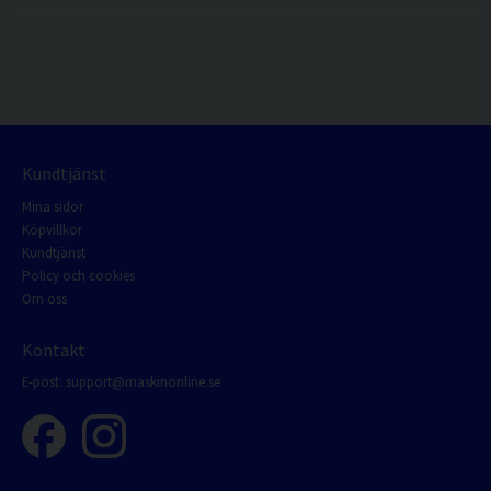
Kundtjänst
Mina sidor
Köpvillkor
Kundtjänst
Policy och cookies
Om oss
Kontakt
E-post:
support@maskinonline.se