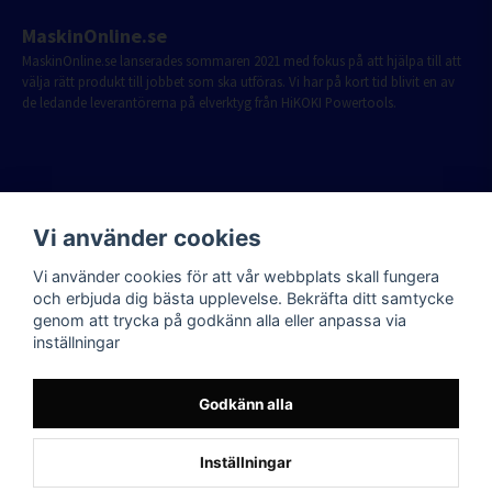
MaskinOnline.se
MaskinOnline.se lanserades sommaren 2021 med fokus på att hjälpa till att
välja rätt produkt till jobbet som ska utföras. Vi har på kort tid blivit en av
de ledande leverantörerna på elverktyg från HiKOKI Powertools.
Vi använder cookies
Vi använder cookies för att vår webbplats skall fungera
och erbjuda dig bästa upplevelse. Bekräfta ditt samtycke
genom att trycka på godkänn alla eller anpassa via
inställningar
Godkänn alla
Inställningar
Powered by Nyehandel AB