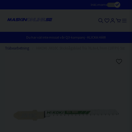
Inkl.moms
Du har väl inte missat vår Q3-kampanj - KLICKA HÄR!
Träbearbetning
HiKOKI JW10C Sticksågsblad Trä 76,6x4,7mm (18TPI) 5st