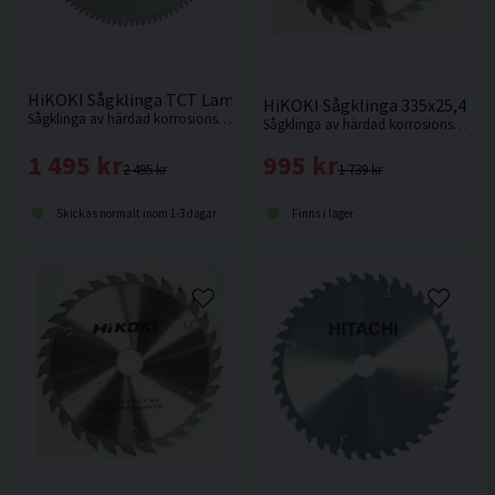
HiKOKI Sågklinga TCT Laminat Aluminium 305x30x2,8mm 96
HiKOKI Sågklinga 335x25,4x3
Sågklinga av härdad korrosionsbeständigt stål för sågning i hårda och mjuka träslag och även aluminiumsmaterialer.
Sågklinga av härdad korrosionsbeständigt stål för sågning i hårda och mjuka träslag.
1 495 kr
995 kr
2 495 kr
1 739 kr
Skickas normalt inom 1-3 dagar
Finns i lager