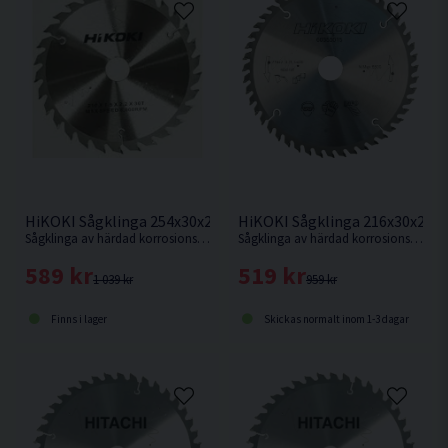
HiKOKI Sågklinga 216x30x2,3
HiKOKI Sågklinga 254x30x2,3mm 40T
Sågklinga av härdad korrosionsbeständigt stål för mycket fin sågning i hårt och mjukt trä.
Sågklinga av härdad korrosionsbeständigt stål för kapning i hårt och mjukt trä.
519 kr
589 kr
959 kr
1 039 kr
Skickas normalt inom 1-3 dagar
Finns i lager