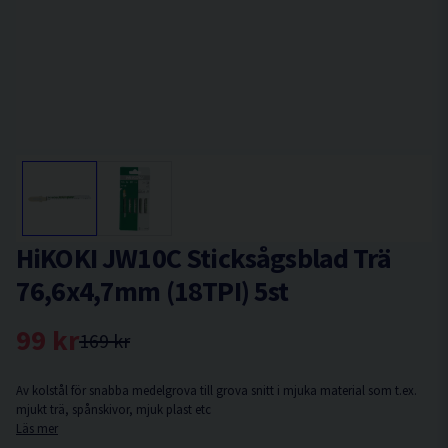
HiKOKI JW10C Sticksågsblad Trä
76,6x4,7mm (18TPI) 5st
99 kr
169 kr
Av kolstål för snabba medelgrova till grova snitt i mjuka material som t.ex.
mjukt trä, spånskivor, mjuk plast etc
Läs mer