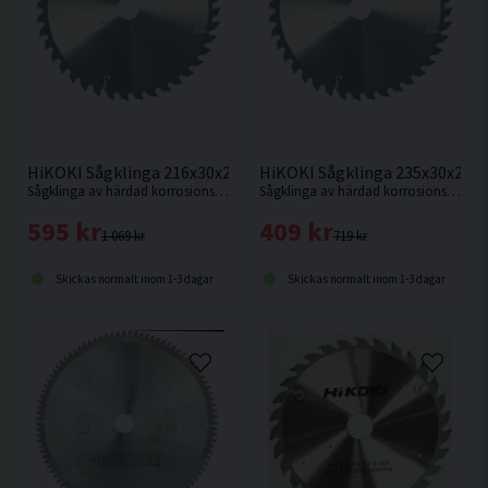
HiKOKI Sågklinga 216x30x2,3mm 60T
HiKOKI Sågklinga 235x30x2,1
Sågklinga av härdad korrosionsbeständigt stål för mycket fin sågning i hårt och mjukt trä.
Sågklinga av härdad korrosionsbeständigt stål för kapning i hårt och mjukt trä.
595 kr
409 kr
1 069 kr
719 kr
Skickas normalt inom 1-3 dagar
Skickas normalt inom 1-3 dagar