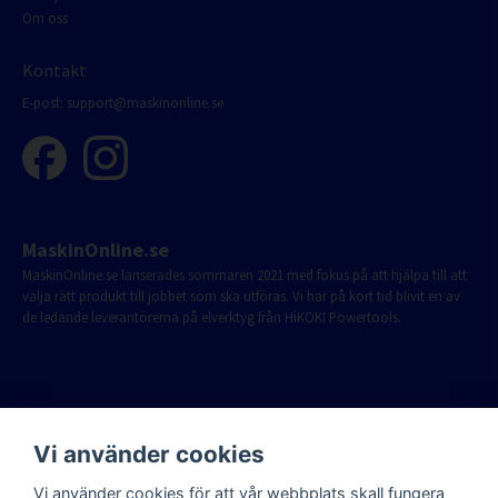
Om oss
Kontakt
E-post:
support@maskinonline.se
MaskinOnline.se
MaskinOnline.se lanserades sommaren 2021 med fokus på att hjälpa till att
välja rätt produkt till jobbet som ska utföras. Vi har på kort tid blivit en av
de ledande leverantörerna på elverktyg från HiKOKI Powertools.
Vi använder cookies
Vi använder cookies för att vår webbplats skall fungera