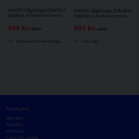
HiKOKI Sågklinga 210x30x2,4mm 30T
HiKOKI Sågklinga 254x30x2,3
Sågklinga av härdad korrosionsbeständigt stål för sågning i hårt och mjukt trä.
Sågklinga av härdad korrosionsbeständigt stål för kapning i hårt och mjukt trä.
609 kr
695 kr
1 069 kr
1 239 kr
Skickas normalt inom 1-3 dagar
Finns i lager
Kundtjänst
Mina sidor
Köpvillkor
Kundtjänst
Policy och cookies