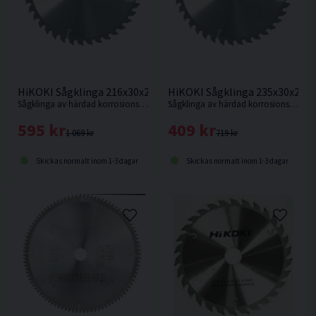
HiKOKI Sågklinga 216x30x2,3mm 60T
HiKOKI Sågklinga 235x30x2,1
Sågklinga av härdad korrosionsbeständigt stål för mycket fin sågning i hårt och mjukt trä.
Sågklinga av härdad korrosionsbeständigt stål för kapning i hårt och mjukt trä.
595 kr
409 kr
1 069 kr
719 kr
Skickas normalt inom 1-3 dagar
Skickas normalt inom 1-3 dagar