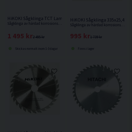
HiKOKI Sågklinga TCT Laminat Aluminium 305x30x2,8mm 96
HiKOKI Sågklinga 335x25,4x3
Sågklinga av härdad korrosionsbeständigt stål för sågning i hårda och mjuka träslag och även aluminiumsmaterialer.
Sågklinga av härdad korrosionsbeständigt stål för sågning i hårda och mjuka träslag.
1 495 kr
995 kr
2 495 kr
1 739 kr
Skickas normalt inom 1-3 dagar
Finns i lager