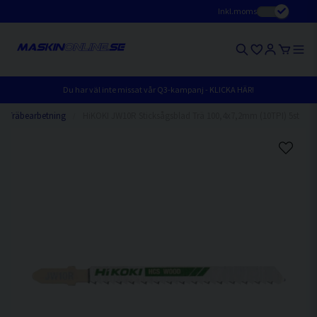
Inkl.moms
Du har väl inte missat vår Q3-kampanj - KLICKA HÄR!
Träbearbetning
HiKOKI JW10R Sticksågsblad Trä 100,4x7,2mm (10TPI) 5st