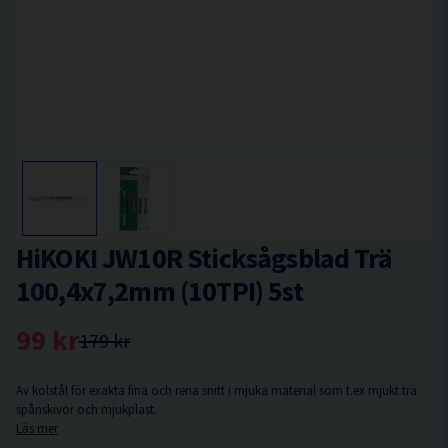
HiKOKI JW10R Sticksågsblad Trä
100,4x7,2mm (10TPI) 5st
99 kr
179 kr
Av kolstål för exakta fina och rena snitt i mjuka material som t.ex mjukt trä.
spånskivor och mjukplast.
Läs mer