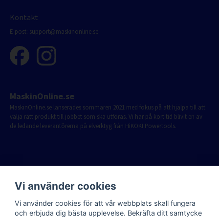
Kontakt
E-post:
support@maskinonline.se
MaskinOnline.se
MaskinOnline.se lanserades sommaren 2021 med fokus på att hjälpa till att
välja rätt produkt till jobbet som ska utföras. Vi har på kort tid blivit en av
de ledande leverantörerna på elverktyg från HiKOKI Powertools.
Vi använder cookies
Vi använder cookies för att vår webbplats skall fungera
och erbjuda dig bästa upplevelse. Bekräfta ditt samtycke