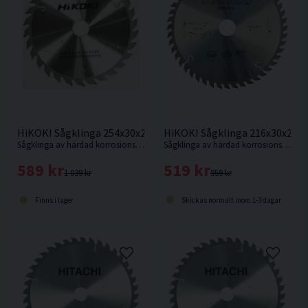
HiKOKI Sågklinga 216x30x2,3
HiKOKI Sågklinga 254x30x2,3mm 40T
Sågklinga av härdad korrosionsbeständigt stål för mycket fin sågning i hårt och mjukt trä.
Sågklinga av härdad korrosionsbeständigt stål för kapning i hårt och mjukt trä.
519 kr
589 kr
959 kr
1 039 kr
Skickas normalt inom 1-3 dagar
Finns i lager