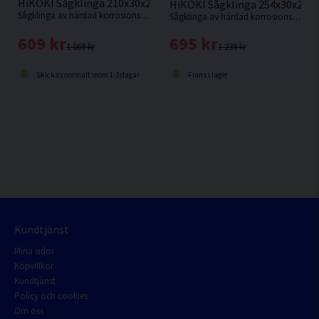
HiKOKI Sågklinga 210x30x2,4mm 30T
HiKOKI Sågklinga 254x30x2,3
Sågklinga av härdad korrosionsbeständigt stål för sågning i hårt och mjukt trä.
Sågklinga av härdad korrosionsbeständigt stål för kapning i hårt och mjukt trä.
609 kr
695 kr
1 069 kr
1 239 kr
Skickas normalt inom 1-3 dagar
Finns i lager
Kundtjänst
Mina sidor
Köpvillkor
Kundtjänst
Policy och cookies
Om oss