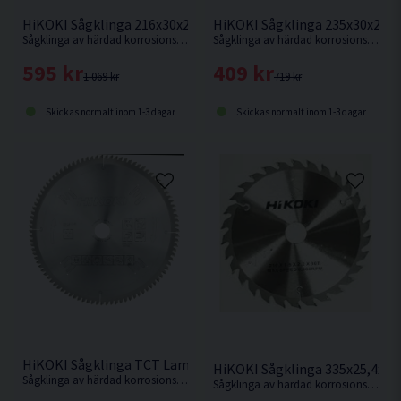
HiKOKI Sågklinga 216x30x2,3mm 60T
HiKOKI Sågklinga 235x30x2,1
Sågklinga av härdad korrosionsbeständigt stål för mycket fin sågning i hårt och mjukt trä.
Sågklinga av härdad korrosionsbeständigt stål för kapning i hårt och mjukt trä.
595 kr
409 kr
1 069 kr
719 kr
Skickas normalt inom 1-3 dagar
Skickas normalt inom 1-3 dagar
HiKOKI Sågklinga TCT Laminat Aluminium 305x30x2,8mm 96
HiKOKI Sågklinga 335x25,4x3
Sågklinga av härdad korrosionsbeständigt stål för sågning i hårda och mjuka träslag och även aluminiumsmaterialer.
Sågklinga av härdad korrosionsbeständigt stål för sågning i hårda och mjuka träslag.