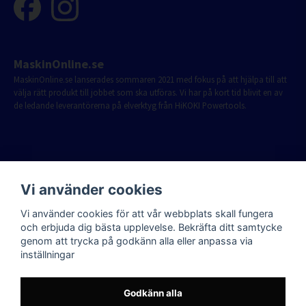
MaskinOnline.se
MaskinOnline.se lanserades sommaren 2021 med fokus på att hjälpa till att
välja rätt produkt till jobbet som ska utföras. Vi har på kort tid blivit en av
de ledande leverantörerna på elverktyg från HiKOKI Powertools.
Vi använder cookies
Vi använder cookies för att vår webbplats skall fungera
och erbjuda dig bästa upplevelse. Bekräfta ditt samtycke
genom att trycka på godkänn alla eller anpassa via
inställningar
Godkänn alla