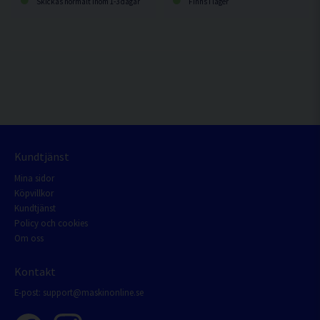
Skickas normalt inom 1-3 dagar
Finns i lager
Kundtjänst
Mina sidor
Köpvillkor
Kundtjänst
Policy och cookies
Om oss
Kontakt
E-post:
support@maskinonline.se