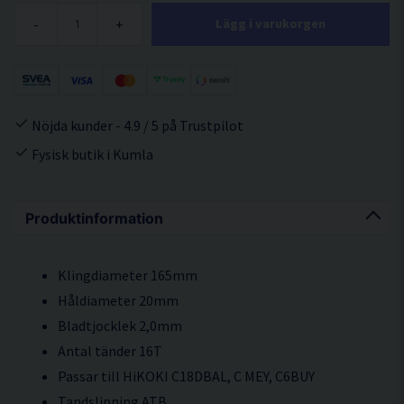
-
+
Lägg i varukorgen
Nöjda kunder - 4.9 / 5 på Trustpilot
Fysisk butik i Kumla
Produktinformation
Klingdiameter 165mm
Håldiameter 20mm
Bladtjocklek 2,0mm
Antal tänder 16T
Passar till HiKOKI C18DBAL, C MEY, C6BUY
Tandslipning ATB