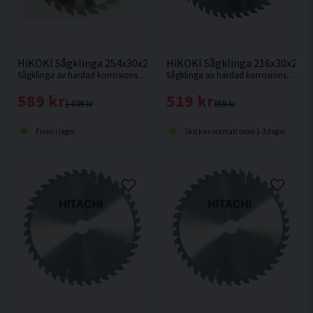
HiKOKI Sågklinga 216x30x2,3
HiKOKI Sågklinga 254x30x2,3mm 40T
Sågklinga av härdad korrosionsbeständigt stål för mycket fin sågning i hårt och mjukt trä.
Sågklinga av härdad korrosionsbeständigt stål för kapning i hårt och mjukt trä.
519 kr
589 kr
959 kr
1 039 kr
Skickas normalt inom 1-3 dagar
Finns i lager