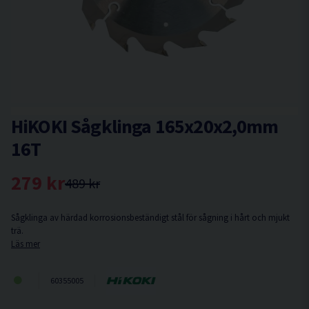
HiKOKI Sågklinga 165x20x2,0mm
16T
279 kr
489 kr
Sågklinga av härdad korrosionsbeständigt stål för sågning i hårt och mjukt
trä.
Läs mer
60355005