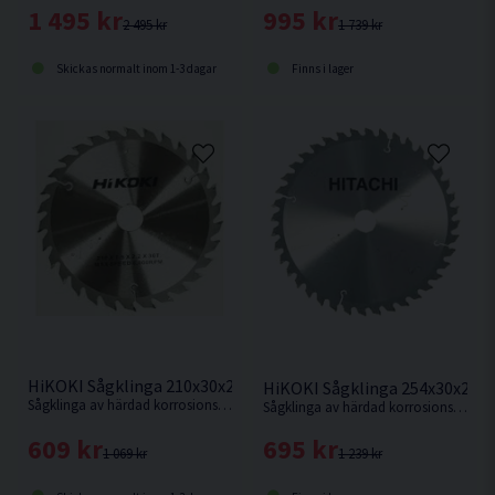
1 495 kr
995 kr
2 495 kr
1 739 kr
Skickas normalt inom 1-3 dagar
Finns i lager
HiKOKI Sågklinga 210x30x2,4mm 30T
HiKOKI Sågklinga 254x30x2,3
Sågklinga av härdad korrosionsbeständigt stål för sågning i hårt och mjukt trä.
Sågklinga av härdad korrosionsbeständigt stål för kapning i hårt och mjukt trä.
609 kr
695 kr
1 069 kr
1 239 kr