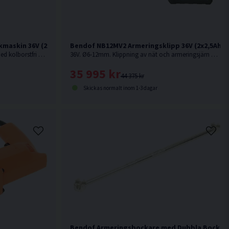
maskin 36V (2x2,5Ah)
Bendof NB12MV2 Armeringsklipp 36V (2x2,5Ah)
36V. Kraftfull armeringsbockmaskin med kolborstfri motor och MULTI VOLT batteriteknik.
36V. Ø6-12mm. Klippning av nät och armeringsjärn KS500 upp till Ø12 mm.
35 995 kr
44 375 kr
Skickas normalt inom 1-3 dagar
Bendof Armeringsbockare med Dubbla Bockhu