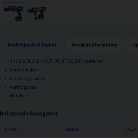
Medföljande tillbehör
Produktinformation
Sp
2 st BSL36B18 MULTI VOLT 36V/18V batterier
Snabbladdare
Förvaringsväska
Verktygssats
Handtag
Relaterade kategorier
HiKOKI
Bendof
ALLA 