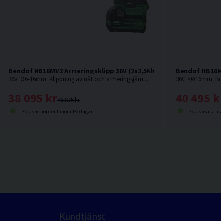
Bendof NB16MV2 Armeringsklipp 36V (2x2,5Ah)
Bendof HB16M
36V. Ø6-16mm. Klippning av nät och armeringsjärn KS500 upp till Ø16 mm.
38 095 kr
40 495 k
46 875 kr
Skickas normalt inom 1-3 dagar
Skickas norma
Kundtjänst