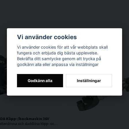
Vi använder cookies
Vi använder cookies för att vår webbplats skall
fungera och erbjuda dig bästa upplevelse.
Bekräfta ditt samtycke genom att trycka på
godkänn alla eller anpassa via inställningar
Godkänn alla
Inställningar
DA Klipp-/bockmaskin 36V
36V. Den första batteridrivna och sladdlösa klipp- och bockmaskinen på marknaden. Levereras utan batteri och laddare.