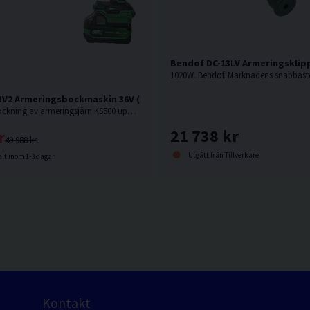
Bendof DC-13LV Armeringsklip
V2 Armeringsbockmaskin 36V (2x2,5Ah)
36V. <Ø16mm. Bockning av armeringsjärn KS500 upp till Ø16 mm.
21 738 kr
r
49 988 kr
Utgått från Tillverkare
lt inom 1-3 dagar
Kontakt