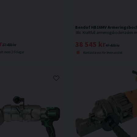
Bendof HB16MV Armeringsbock
r
38 545 kr
37 488 kr
47 438 kr
lt inom 2-5 dagar
Kontakta oss för leveranstid