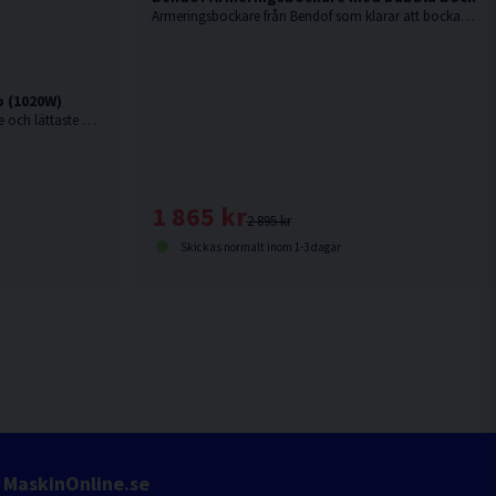
Armeringsbockare från Bendof som klarar att bocka armeringsjärn upp till 12mm.
p (1020W)
1020W. Bendof. Marknadens snabbaste och lättaste armeringsklipp i sin klass (endast 6kg).
1 865 kr
2 895 kr
Skickas normalt inom 1-3 dagar
MaskinOnline.se