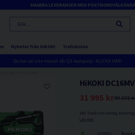
SNABBA LEVERANSER MED POSTNORD
VÄLKÄND
en
Nyheter från HiKOKI
Trallskolan
Du har väl inte missat vår Q3-kampanj - KLICKA HÄR!
ngsklipp 36V (2x2,5Ah)
HiKOKI DC16MV 
31 995 kr
39 375 k
36V. Stark och smidig armering
Läs mer
Bendo
10100025