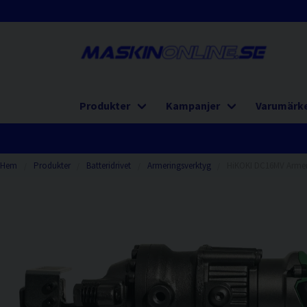
Produkter
Kampanjer
Varumärk
Hem
Produkter
Batteridrivet
Armeringsverktyg
HiKOKI DC16MV Armeri