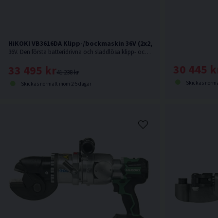
HiKOKI VB3616DA Klipp-/bockmaskin 36V (2x2,5Ah)
36V. Den första batteridrivna och sladdlösa klipp- och bockmaskinen på marknaden.
30 445 k
33 495 kr
41 238 kr
Skickas norma
Skickas normalt inom 2-5 dagar