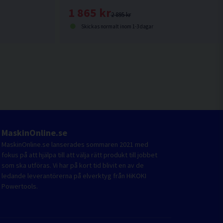
1 865 kr
2 895 kr
Skickas normalt inom 1-3 dagar
MaskinOnline.se
MaskinOnline.se lanserades sommaren 2021 med
fokus på att hjälpa till att välja rätt produkt till jobbet
som ska utföras. Vi har på kort tid blivit en av de
ledande leverantörerna på elverktyg från HiKOKI
Powertools.