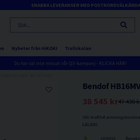
SNABBA LEVERANSER MED POSTNORD
VÄLKÄND
en
Nyheter från HiKOKI
Trallskolan
Du har väl inte missat vår Q3-kampanj - KLICKA HÄR!
ingsbockmaskin 36V (2x2,5Ah)
Bendof HB16MV
38 545 kr
47 438 k
36V. Kraftfull armeringsbockma
Läs mer
Bendo
10200016