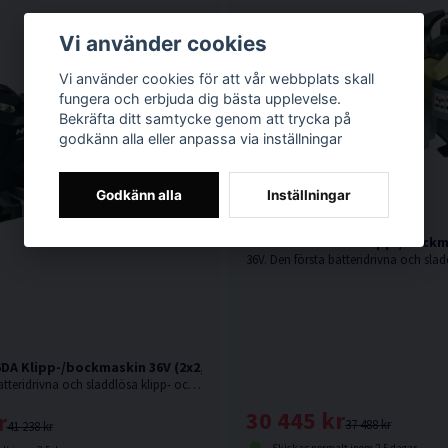
Vi använder cookies
Vi använder cookies för att vår webbplats skall
fungera och erbjuda dig bästa upplevelse.
Bekräfta ditt samtycke genom att trycka på
godkänn alla eller anpassa via inställningar
Godkänn alla
Inställningar
HiKOKI VB3616DA Klipp-/bockm
DA Klipp-/bockmaskin 36V (2x2,5Ah)
36V. Den första batteridrivna och sladdlösa klipp- och bockmaskinen på marknaden.
30 445 kr
r
37 488 kr
41 238 kr
Skickas normalt inom 2-5 dagar