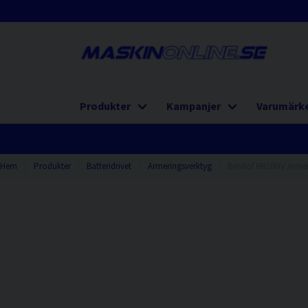
Produkter
Kampanjer
Varumärk
Hem
Produkter
Batteridrivet
Armeringsverktyg
Bendof HB16MV Armer