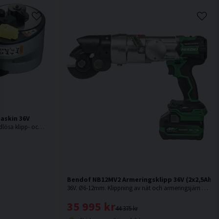
askin 36V
36V. Den första batteridrivna och sladdlösa klipp- och bockmaskinen på marknaden. Levereras utan batteri och laddare.
Bendof NB12MV2 Armeringsklipp 36V (2x2,5Ah)
36V. Ø6-12mm. Klippning av nät och armeringsjärn KS500 upp till Ø12 mm.
35 995 kr
44 375 kr