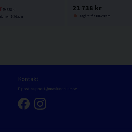
21 738 kr
r
49 988 kr
Utgått från Tillverkare
lt inom 1-3 dagar
Kontakt
E-post:
support@maskinonline.se