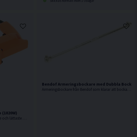
Skickas normalt inom 1-3 dagar
Bendof Armeringsbockare med Dubbla Bockhu
Armeringsbockare från Bendof som klarar att bocka armeringsjärn upp till 12mm.
p (1020W)
1020W. Bendof. Marknadens snabbaste och lättaste armeringsklipp i sin klass (endast 6kg).