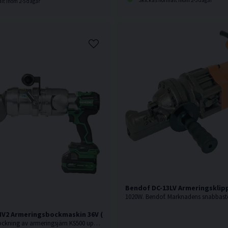
lt inom 2-5 dagar
Bendof DC-13LV Armeringsklip
V2 Armeringsbockmaskin 36V (2x2,5Ah)
36V. <Ø16mm. Bockning av armeringsjärn KS500 upp till Ø16 mm.