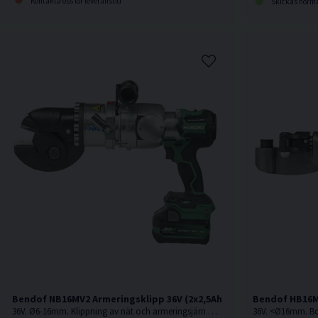
Kontakta oss för leveranstid
Skickas norma
Bendof NB16MV2 Armeringsklipp 36V (2x2,5Ah)
Bendof HB16M
36V. Ø6-16mm. Klippning av nät och armeringsjärn KS500 upp till Ø16 mm.