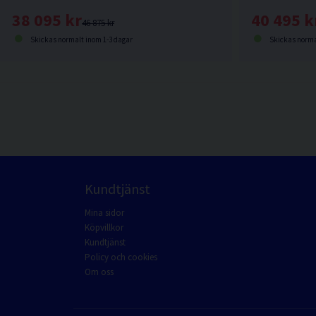
38 095 kr
40 495 k
46 875 kr
Skickas normalt inom 1-3 dagar
Skickas norma
Kundtjänst
Mina sidor
Köpvillkor
Kundtjänst
Policy och cookies
Om oss