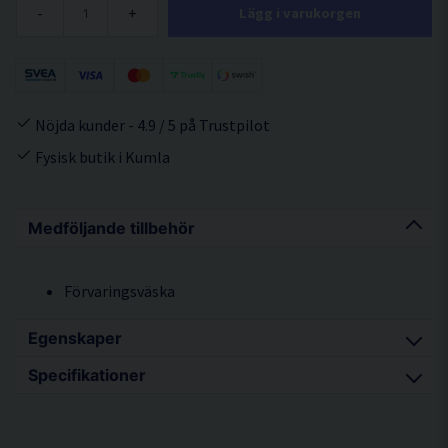
-
+
Lägg i varukorgen
Nöjda kunder - 4.9 / 5 på Trustpilot
Fysisk butik i Kumla
Medföljande tillbehör
Förvaringsväska
Egenskaper
Specifikationer
Bultsaxhuvud för smidigare klippning
Lätt att komma nära vägg och golv
Motoreffekt 1.100W / 230V / 6,0A
Klipper upp till 12 mm