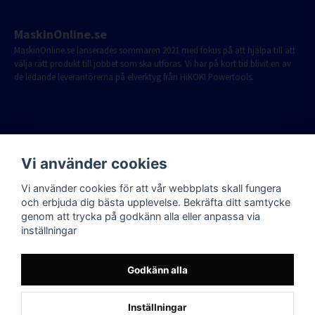
MaskinOnline.se
MaskinOnline.se lanserades sommaren 2021 med fokus på att hjälpa till att
välja rätt produkt till jobbet som ska utföras. Vi har på kort tid blivit en av
de ledande leverantörerna på elverktyg från HiKOKI Powertools.
Vi använder cookies
Vi använder cookies för att vår webbplats skall fungera
och erbjuda dig bästa upplevelse. Bekräfta ditt samtycke
genom att trycka på godkänn alla eller anpassa via
inställningar
Godkänn alla
Inställningar
Powered by Nyehandel AB