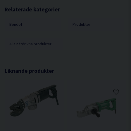
Hydraulisk klippkraft 11 ton
Extra returventil för säkrare klippning
Klipphastighet ca. 3 sek
Relaterade kategorier
Ergonomisk arbetsställning med
Kapacitet i stål Ø14 mm / KS 500
förlängningshandtaget
(säljs separat)
Bendof
Produkter
Dimension (L x B x H) 525 x 140 x 130 mm
Vikt 6,0 kg
Alla nätdrivna produkter
Liknande produkter