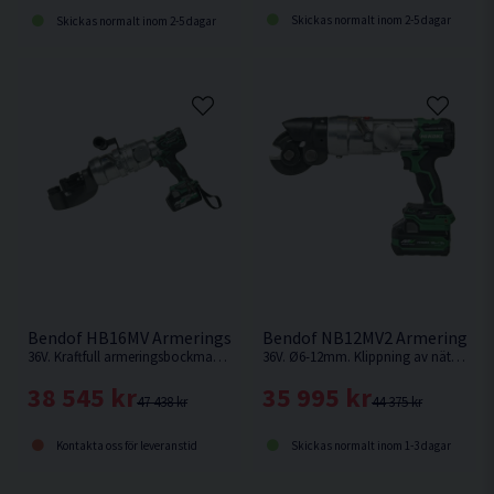
Skickas normalt inom 2-5 dagar
Skickas normalt inom 2-5 dagar
Bendof HB16MV Armeringsbockmaskin 36V (2x2,5Ah)
Bendof NB12MV2 Armeringsklip
36V. Kraftfull armeringsbockmaskin med kolborstfri motor och MULTI VOLT batteriteknik.
36V. Ø6-12mm. Klippning av nät och armeringsjärn KS500 upp till Ø12 mm.
38 545 kr
35 995 kr
47 438 kr
44 375 kr
Kontakta oss för leveranstid
Skickas normalt inom 1-3 dagar