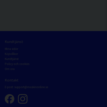
Kundtjänst
Mina sidor
Köpvillkor
Kundtjänst
Policy och cookies
Om oss
Kontakt
E-post:
support@maskinonline.se