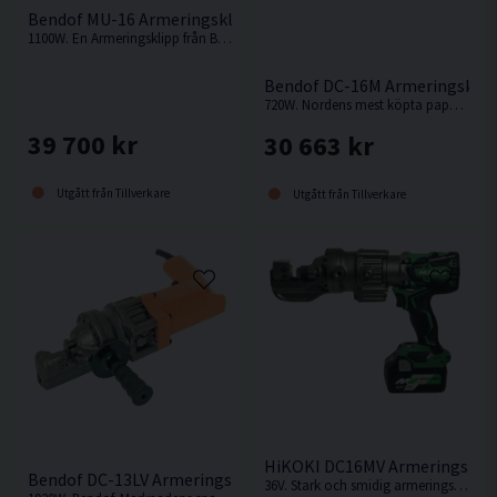
Bendof MU-16 Armeringsklipp (1100W)
1100W. En Armeringsklipp från Bendof. Lätt att komma åt nära vägg och golv, klipper upp till 16mm.
Bendof DC-16M Armeringsklip
720W. Nordens mest köpta papegoja. Lätt och stark armeringsklipp från Bendof.
39 700 kr
30 663 kr
Utgått från Tillverkare
Utgått från Tillverkare
HiKOKI DC16MV Armeringsklipp
Bendof DC-13LV Armeringsklipp (1020W)
36V. Stark och smidig armeringsklipp från Hikoki