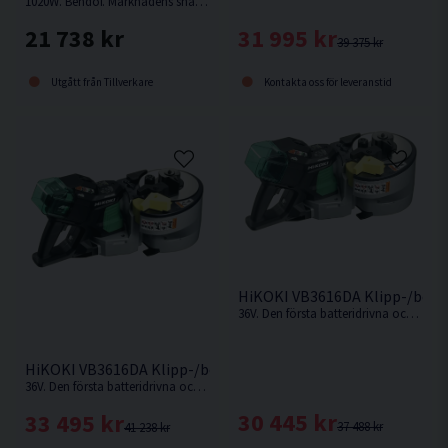
1020W. Bendof. Marknadens snabbaste och lättaste armeringsklipp i sin klass (endast 6kg).
31 995 kr
21 738 kr
39 375 kr
Kontakta oss för leveranstid
Utgått från Tillverkare
HiKOKI VB3616DA Klipp-/bock
36V. Den första batteridrivna och sladdlösa klipp- och bockmaskinen på marknaden. Levereras utan batteri och laddare.
HiKOKI VB3616DA Klipp-/bockmaskin 36V (2x2,5Ah)
36V. Den första batteridrivna och sladdlösa klipp- och bockmaskinen på marknaden.
30 445 kr
33 495 kr
37 488 kr
41 238 kr