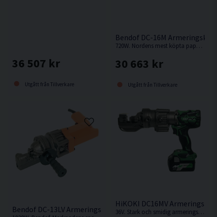
Bendof DC-16M Armeringsklip
720W. Nordens mest köpta papegoja. Lätt och stark armeringsklipp från Bendof.
36 507 kr
30 663 kr
Utgått från Tillverkare
Utgått från Tillverkare
HiKOKI DC16MV Armeringsklipp
Bendof DC-13LV Armeringsklipp (1020W)
36V. Stark och smidig armeringsklipp från Hikoki