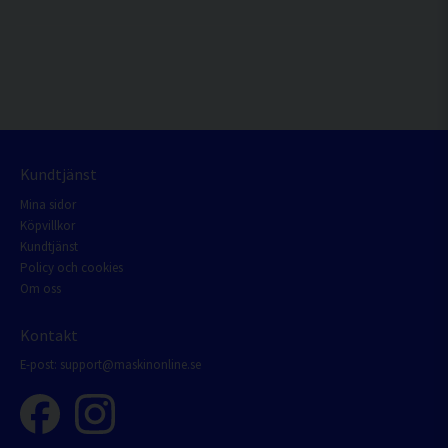
Kundtjänst
Mina sidor
Köpvillkor
Kundtjänst
Policy och cookies
Om oss
Kontakt
E-post:
support@maskinonline.se