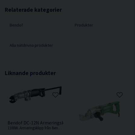
Hydraulisk klippkraft 11 ton
Extra returventil för säkrare klippning
Klipphastighet ca. 3 sek
Relaterade kategorier
Vändbara skär tre sidor.
Kapacitet i stål Ø 16 mm / KS 500
Bendof
Produkter
Dimension (L x B x H) 525 x 130 x 140 mm
Vikt 9,0 kg
Alla nätdrivna produkter
Liknande produkter
Bendof DC-12N Armeringsklipp (1100W)
1100W. Armeringsklipp från Bendof med ett bultsaxhuvud för smidigare klippning.