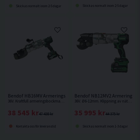
Skickas normalt inom 2-5 dagar
Skickas normalt inom 2-5 dagar
Bendof HB16MV Armeringsbockmaskin 36V (2x2,5Ah)
Bendof NB12MV2 Armeringsklip
36V. Kraftfull armeringsbockmaskin med kolborstfri motor och MULTI VOLT batteriteknik.
36V. Ø6-12mm. Klippning av nät och armeringsjärn KS500 upp till Ø12 mm.
38 545 kr
35 995 kr
47 438 kr
44 375 kr
Kontakta oss för leveranstid
Skickas normalt inom 1-3 dagar