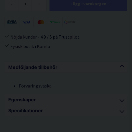
-
+
Lägg i varukorgen
Nöjda kunder - 4.9 / 5 på Trustpilot
Fysisk butik i Kumla
Medföljande tillbehör
Förvaringsväska
Egenskaper
Specifikationer
Bultsaxhuvud för smidigare klippning
Klipper upp till 16 mm
Motoreffekt 1.100W / 230V / 6,0A
Lätt att komma åt nära vägg och golv