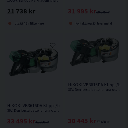
1020W. Bendof. Marknadens snabbaste och lättaste armeringsklipp i sin klass (endast 6kg).
31 995 kr
21 738 kr
39 375 kr
Kontakta oss för leveranstid
Utgått från Tillverkare
HiKOKI VB3616DA Klipp-/bock
36V. Den första batteridrivna och sladdlösa klipp- och bockmaskinen på marknaden. Levereras utan batteri och laddare.
HiKOKI VB3616DA Klipp-/bockmaskin 36V (2x2,5Ah)
36V. Den första batteridrivna och sladdlösa klipp- och bockmaskinen på marknaden.
30 445 kr
33 495 kr
37 488 kr
41 238 kr