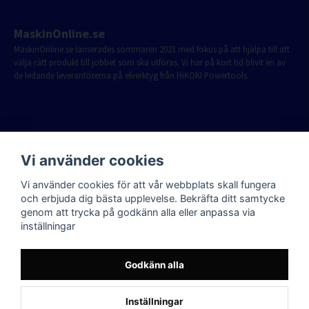
MaskinOnline.se
MaskinOnline.se lanserades sommaren 2021 med fokus på att hjälpa till att
välja rätt produkt till jobbet som ska utföras. Vi har på kort tid blivit en av
de ledande leverantörerna på elverktyg från HiKOKI Powertools.
Vi använder cookies
Vi använder cookies för att vår webbplats skall fungera
och erbjuda dig bästa upplevelse. Bekräfta ditt samtycke
genom att trycka på godkänn alla eller anpassa via
inställningar
Godkänn alla
Inställningar
Powered by Nyehandel AB