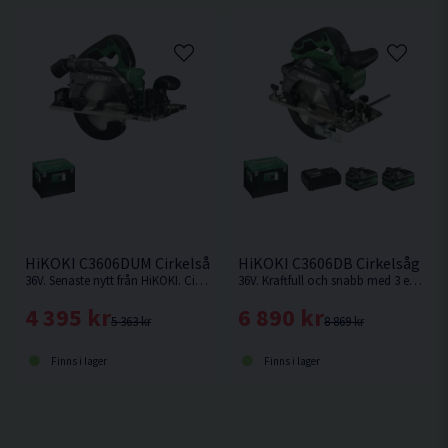
HiKOKI C3606DUM Cirkelsåg 165mm 36V
HiKOKI C3606DB Cirkelsåg 165
36V. Senaste nytt från HiKOKI. Cirkelsåg som kan fästas på skena. Levereras utan batteri och laddare.
36V. Kraftfull och snabb med 3 effektlägen: Silent (låg ljudnivå), Medium (mjukt avslut med konstant varvtal) och High-mode (snabb kapning).
4 395 kr
6 890 kr
5 363 kr
8 869 kr
Finns i lager
Finns i lager