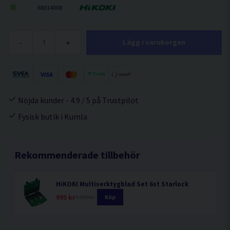
68014008
-
+
Lägg i varukorgen
Nöjda kunder - 4.9 / 5 på Trustpilot
Fysisk butik i Kumla
Rekommenderade tillbehör
HiKOKI Multiverktygblad Set 6st Starlock
995 kr
1 889 kr
Köp