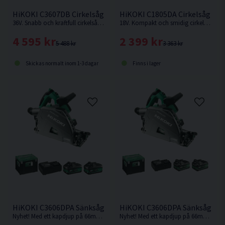
HiKOKI C3607DB Cirkelsåg 190mm 36V
HiKOKI C1805DA Cirkelsåg 125
36V. Snabb och kraftfull cirkelsåg för tuffa jobb, såsom kapning och klyvning, även av tryckimpregnerat virke. Levereras utan batteri och laddare.
18V. Kompakt och smidig cirkelsåg med hög kapacitet från HiKOKI. Levereras utan batteri och laddare. Trallskolan kampanj - Levereras inklusive 1st extra sågklinga.
4 595 kr
2 399 kr
5 488 kr
3 363 kr
Skickas normalt inom 1-3 dagar
Finns i lager
HiKOKI C3606DPA Sänksåg 36V 165mm (2x4,0Ah) Inkl 800mm 
HiKOKI C3606DPA Sänksåg 36V
Nyhet! Med ett kapdjup på 66mm med skena vid 90° är denna sänksåg från HiKOKI Powertools väl värd en plats i maskinparken.
Nyhet! Med ett kapdjup på 66mm med skena vid 90° är denna sänksåg från HiKOKI Powertools väl värd en plats i maskinparken.