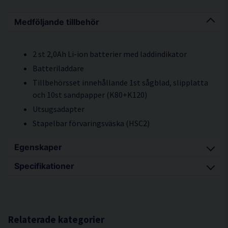
Medföljande tillbehör
2 st 2,0Ah Li-ion batterier med laddindikator
Batteriladdare
Tillbehörsset innehållande 1st sågblad, slipplatta
och 10st sandpapper (K80+K120)
Utsugsadapter
Stapelbar förvaringsväska (HSC2)
Egenskaper
Specifikationer
En kompakt maskin med låg vikt, låga ljud- och
vibrationsnivåer och stark motor med hög
Vikt u/batteri 1,25
avverkningskapacitet.
Dimension (L x H) 327x87 mm
Kolborstfri motor ger längre driftstid per laddning,
Ljudeffektnivå dB(A) 80
Relaterade kategorier
längre livslängd och minimalt underhåll för