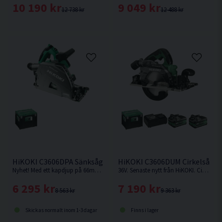
10 190 kr
9 049 kr
12 738 kr
12 488 kr
HiKOKI C3606DPA Sänksåg 36V 165mm
HiKOKI C3606DUM Cirkelsåg 1
Nyhet! Med ett kapdjup på 66mm med skena vid 90° är denna sänksåg från HiKOKI Powertools väl värd en plats i maskinparken. Levereras utan batteri & laddare.
36V. Senaste nytt från HiKOKI. Cirkelsåg som kan fästas på skena.
6 295 kr
7 190 kr
8 563 kr
9 363 kr
Skickas normalt inom 1-3 dagar
Finns i lager