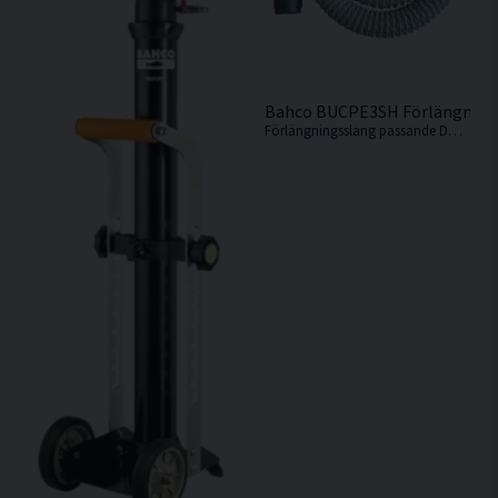
Bahco BUCPE3SH Förlängnings
Förlängningsslang passande DUCPE i 3m längd