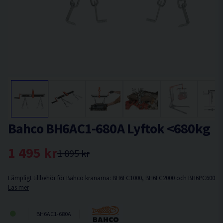
Bahco BH6AC1-680A Lyftok <680kg
1 495 kr
1 895 kr
Lämpligt tillbehör för Bahco kranarna: BH6FC1000, BH6FC2000 och BH6PC600
Läs mer
BH6AC1-680A