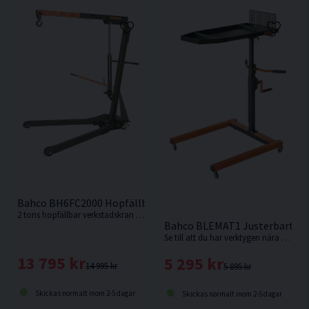
Bahco BH6FC2000 Hopfällbar Verkstadskran <2000kg
2 tons hopfällbar verkstadskran för att lyfta och stötta en mängd olika tunga fordonsdelar, t.ex. motorer, växellådor m.m.
Bahco BLEMAT1 Justerbart Ly
Se till att du har verktygen nära till hands för ökad effektivitet vid bilservicen med detta praktiska lyftbord från Bahco.
13 795 kr
5 295 kr
14 995 kr
5 895 kr
Skickas normalt inom 2-5 dagar
Skickas normalt inom 2-5 dagar