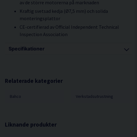
av de större motorerna på marknaden
Kraftig svetsad kedja (Ø7,5 mm) och solida
monteringsplattor
CE-certifierad av Official Independent Technical
Inspection Association
Specifikationer
Lastkapacitet 680 kg
Vikt 7,6 kg
Relaterade kategorier
Bahco
Verkstadsutrustning
Liknande produkter