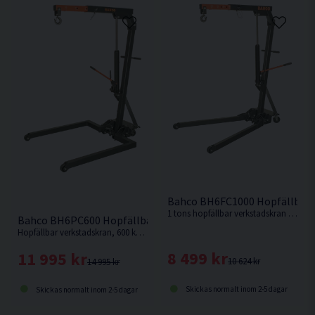
Bahco BH6FC1000 Hopfällbar 
1 tons hopfällbar verkstadskran för att lyfta och stötta en mängd olika tunga fordonsdelar, t.ex. motorer, växellådor m.m.
Bahco BH6PC600 Hopfällbar Verkstadskran <600kg
Hopfällbar verkstadskran, 600 kg, för att lyfta och stötta en mängd olika tunga fordonsdelar, t.ex. motorer, växellådor m.m.
8 499 kr
11 995 kr
10 624 kr
14 995 kr
Skickas normalt inom 2-5 dagar
Skickas normalt inom 2-5 dagar