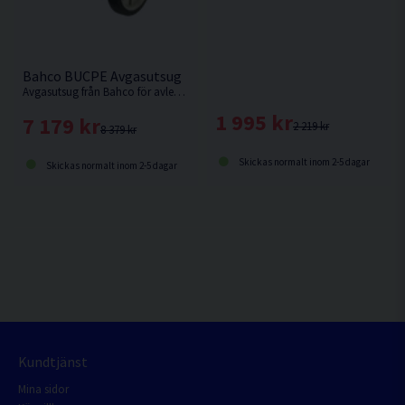
Bahco BUCPE Avgasutsug
Avgasutsug från Bahco för avleda ångor från verkstaden
1 995 kr
7 179 kr
2 219 kr
8 379 kr
Skickas normalt inom 2-5 dagar
Skickas normalt inom 2-5 dagar
Kundtjänst
Mina sidor