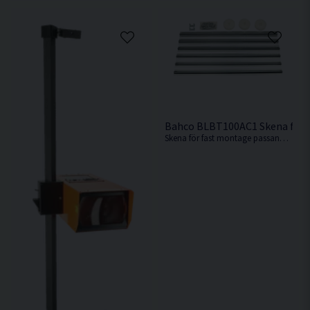
Bahco BLBT100AC1 Skena för
Skena för fast montage passande testinstrument BLBT100 från Bahco.