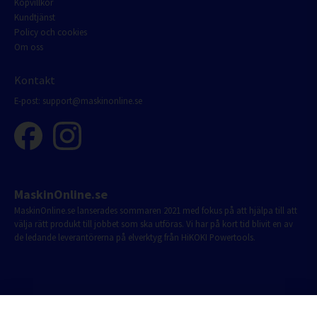
Köpvillkor
Kundtjänst
Policy och cookies
Om oss
Kontakt
E-post:
support@maskinonline.se
MaskinOnline.se
MaskinOnline.se lanserades sommaren 2021 med fokus på att hjälpa till att
välja rätt produkt till jobbet som ska utföras. Vi har på kort tid blivit en av
de ledande leverantörerna på elverktyg från HiKOKI Powertools.