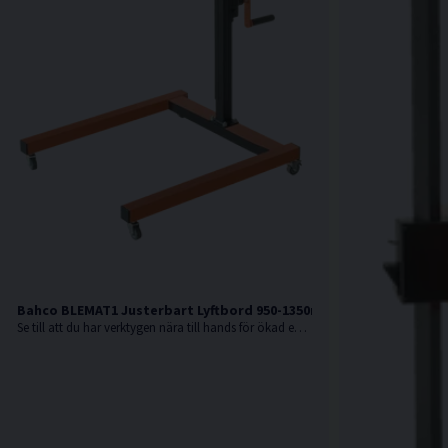
Bahco BLEMAT1 Justerbart Lyftbord 950-1350mm
Se till att du har verktygen nära till hands för ökad effektivitet vid bilservicen med detta praktiska lyftbord från Bahco.