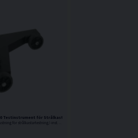
 Testinstrument för Strålkastare
Laserbaserad utrustning för strålkastartestning/-inställning