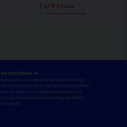
7 179 kr
8 379 kr
Skickas normalt inom 2-5 dagar
MaskinOnline.se
MaskinOnline.se lanserades sommaren 2021 med
fokus på att hjälpa till att välja rätt produkt till jobbet
som ska utföras. Vi har på kort tid blivit en av de
ledande leverantörerna på elverktyg från HiKOKI
Powertools.