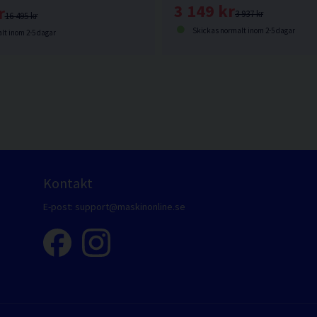
3 149 kr
r
3 937 kr
16 495 kr
Skickas normalt inom 2-5 dagar
lt inom 2-5 dagar
Kontakt
E-post:
support@maskinonline.se