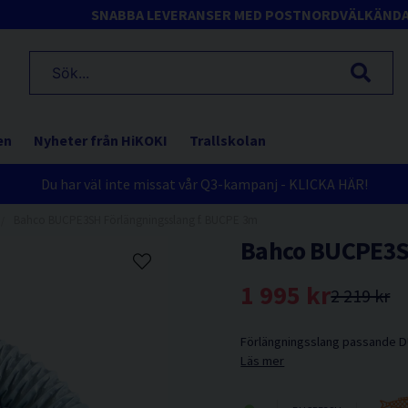
SNABBA LEVERANSER MED POSTNORD
VÄLKÄND
en
Nyheter från HiKOKI
Trallskolan
Du har väl inte missat vår Q3-kampanj - KLICKA HÄR!
Bahco BUCPE3SH Förlängningsslang f. BUCPE 3m
Bahco BUCPE3SH
1 995 kr
2 219 kr
Förlängningsslang passande D
Läs mer