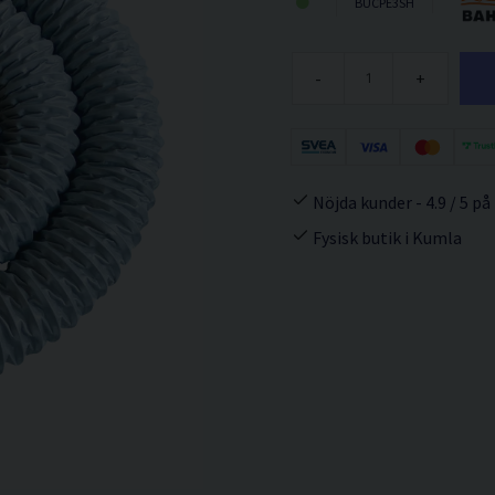
BUCPE3SH
-
+
Nöjda kunder - 4.9 / 5 på
Fysisk butik i Kumla