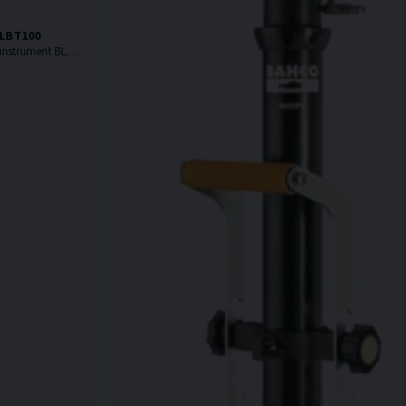
BLBT100
Skena för fast montage passande testinstrument BLBT100 från Bahco.