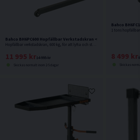
Bahco BH6FC1
Bahco BH6PC600 Hopfällbar Verkstadskran <600kg
Hopfällbar verkstadskran, 600 kg, för att lyfta och stötta en mängd olika tunga fordonsdelar, t.ex. motorer, växellådor m.m.
8 499 kr
11 995 kr
1
14 995 kr
Skickas norma
Skickas normalt inom 2-5 dagar