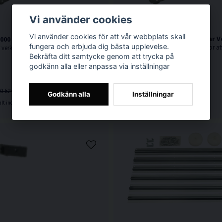
Vi använder cookies
Vi använder cookies för att vår webbplats skall
Bahco BH6FC2000 Hopfällbar V
000 Hopfällbar Verkstadskran <1000kg
fungera och erbjuda dig bästa upplevelse.
1 tons hopfällbar verkstadskran för att lyfta och stötta en mängd olika tunga fordonsdelar, t.ex. motorer, växellådor m.m.
Bekräfta ditt samtycke genom att trycka på
godkänn alla eller anpassa via inställningar
13 795 kr
14 995 kr
0 624 kr
Godkänn alla
Inställningar
Skickas normalt inom 2-5 dagar
lt inom 2-5 dagar