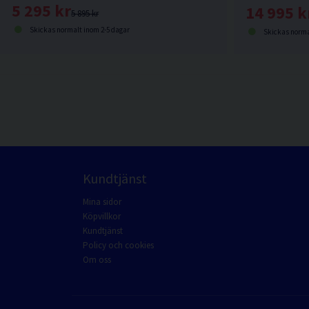
5 295 kr
14 995 k
5 895 kr
Skickas normalt inom 2-5 dagar
Skickas norma
Kundtjänst
Mina sidor
Köpvillkor
Kundtjänst
Policy och cookies
Om oss