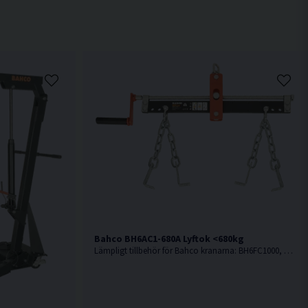
Bahco BH6AC1-680A Lyftok <680kg
Lämpligt tillbehör för Bahco kranarna: BH6FC1000, BH6FC2000 och BH6PC600