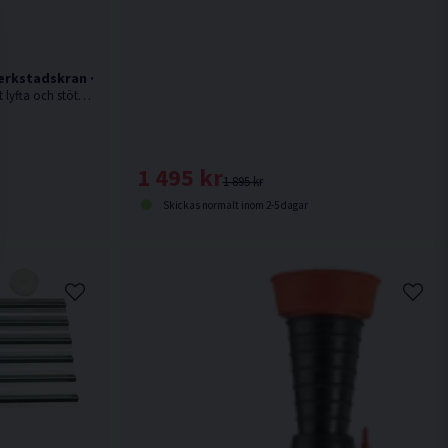
erkstadskran <2000kg
2 tons hopfällbar verkstadskran för att lyfta och stötta en mängd olika tunga fordonsdelar, t.ex. motorer, växellådor m.m.
1 495 kr
1 895 kr
Skickas normalt inom 2-5 dagar