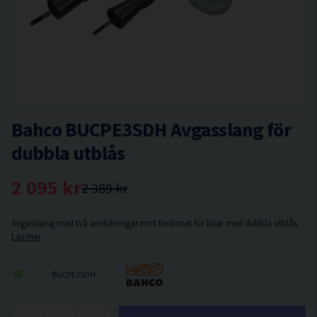
Bahco BUCPE3SDH Avgasslang för
dubbla utblås
2 095 kr
2 389 kr
Avgasslang med två anslutningar mot fordonet för bilar med dubbla utblås.
Läs mer
BUCPE3SDH