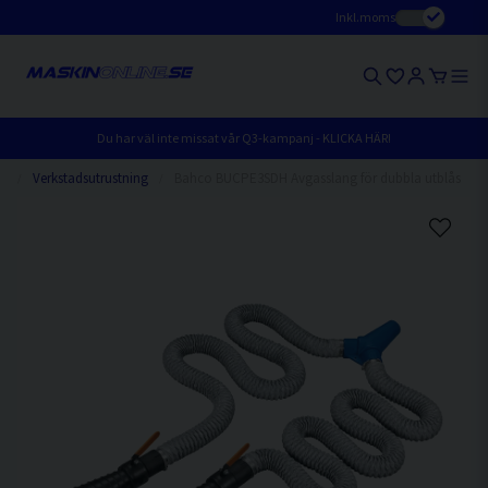
Inkl.moms
Du har väl inte missat vår Q3-kampanj - KLICKA HÄR!
on
Verkstadsutrustning
Bahco BUCPE3SDH Avgasslang för dubbla utblås