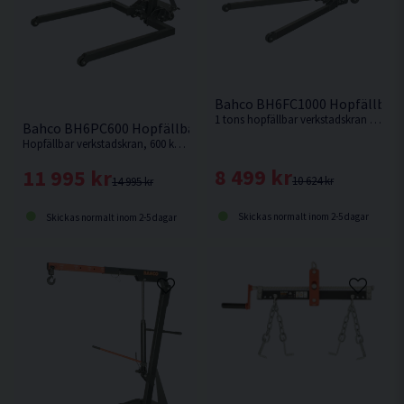
Bahco BH6FC1000 Hopfällbar 
1 tons hopfällbar verkstadskran för att lyfta och stötta en mängd olika tunga fordonsdelar, t.ex. motorer, växellådor m.m.
Bahco BH6PC600 Hopfällbar Verkstadskran <600kg
Hopfällbar verkstadskran, 600 kg, för att lyfta och stötta en mängd olika tunga fordonsdelar, t.ex. motorer, växellådor m.m.
8 499 kr
11 995 kr
10 624 kr
14 995 kr
Skickas normalt inom 2-5 dagar
Skickas normalt inom 2-5 dagar