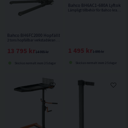
Bahco BH6AC1-680A Lyftok <6
Lämpligt tillbehör för Bahco kranarna: BH6FC1000, BH6FC2000 och BH6PC600
Bahco BH6FC2000 Hopfällbar Verkstadskran <2000kg
2 tons hopfällbar verkstadskran för att lyfta och stötta en mängd olika tunga fordonsdelar, t.ex. motorer, växellådor m.m.
1 495 kr
13 795 kr
1 895 kr
14 995 kr
Skickas normalt inom 2-5 dagar
Skickas normalt inom 2-5 dagar