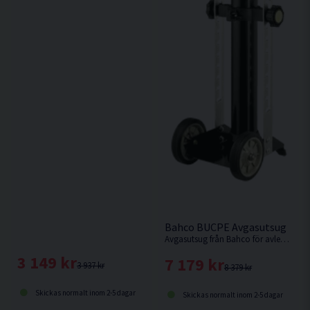
Bahco BUCPE Avgasutsug
Avgasutsug från Bahco för avleda ångor från verkstaden
3 149 kr
7 179 kr
3 937 kr
8 379 kr
Skickas normalt inom 2-5 dagar
Skickas normalt inom 2-5 dagar