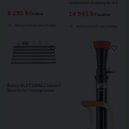
Laserbaserad utrustning för strålkastartestning/-inställning
5 295 kr
14 995 kr
5 895 kr
16 495 kr
Skickas normalt inom 2-5 dagar
Skickas normalt inom 2-5 dagar
Bahco BLBT100AC1 Skena för BLBT100
Skena för fast montage passande testinstrument BLBT100 från Bahco.