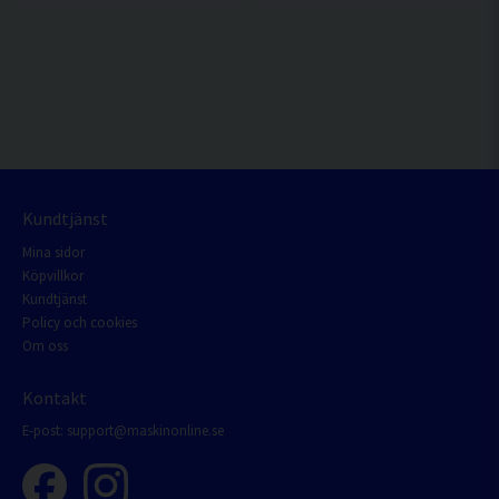
Kundtjänst
Mina sidor
Köpvillkor
Kundtjänst
Policy och cookies
Om oss
Kontakt
E-post:
support@maskinonline.se