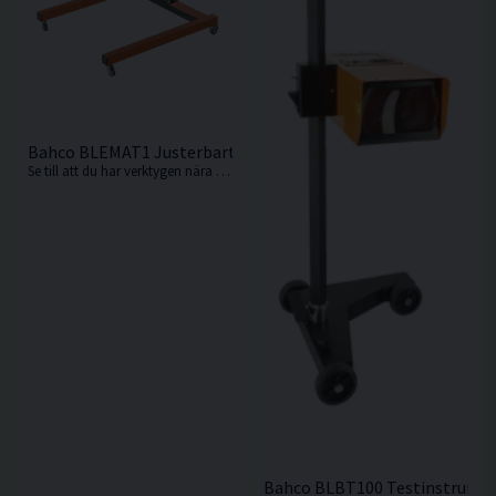
Bahco BLEMAT1 Justerbart Lyftbord 950-1350mm
Se till att du har verktygen nära till hands för ökad effektivitet vid bilservicen med detta praktiska lyftbord från Bahco.
Bahco BLBT100 Testinstrument