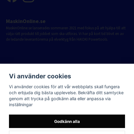
MaskinOnline.se
MaskinOnline.se lanserades sommaren 2021 med fokus på att hjälpa till att
välja rätt produkt till jobbet som ska utföras. Vi har på kort tid blivit en av
de ledande leverantörerna på elverktyg från HiKOKI Powertools.
Vi använder cookies
Vi använder cookies för att vår webbplats skall fungera
och erbjuda dig bästa upplevelse. Bekräfta ditt samtycke
genom att trycka på godkänn alla eller anpassa via
inställningar
Godkänn alla