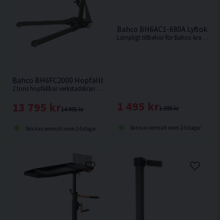
Bahco BH6AC1-680A Lyftok <6
Lämpligt tillbehör för Bahco kranarna: BH6FC1000, BH6FC2000 och BH6PC600
Bahco BH6FC2000 Hopfällbar Verkstadskran <2000kg
2 tons hopfällbar verkstadskran för att lyfta och stötta en mängd olika tunga fordonsdelar, t.ex. motorer, växellådor m.m.
1 495 kr
13 795 kr
1 895 kr
14 995 kr
Skickas normalt inom 2-5 dagar
Skickas normalt inom 2-5 dagar