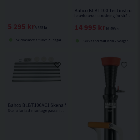
Bahco BLBT100 Testinstrument
Laserbaserad utrustning för strålkastartestning/-inställning
5 295 kr
14 995 kr
5 895 kr
16 495 kr
Skickas normalt inom 2-5 dagar
Skickas normalt inom 2-5 dagar
Bahco BLBT100AC1 Skena för BLBT100
Skena för fast montage passande testinstrument BLBT100 från Bahco.