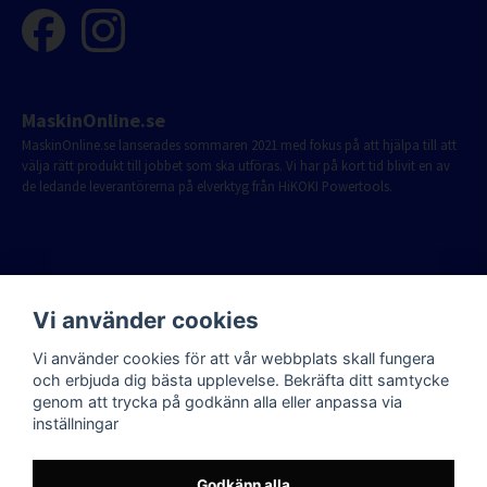
MaskinOnline.se
MaskinOnline.se lanserades sommaren 2021 med fokus på att hjälpa till att
välja rätt produkt till jobbet som ska utföras. Vi har på kort tid blivit en av
de ledande leverantörerna på elverktyg från HiKOKI Powertools.
Vi använder cookies
Vi använder cookies för att vår webbplats skall fungera
och erbjuda dig bästa upplevelse. Bekräfta ditt samtycke
genom att trycka på godkänn alla eller anpassa via
inställningar
Godkänn alla