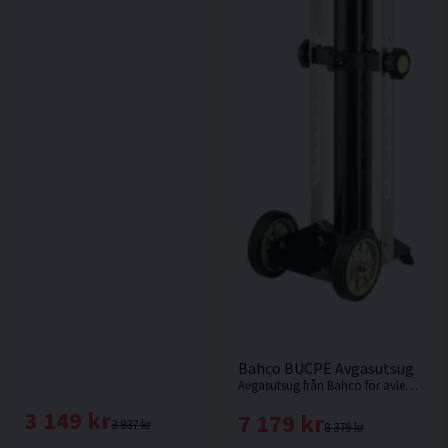
Bahco BUCPE Avgasutsug
Avgasutsug från Bahco för avleda ångor från verkstaden
3 149 kr
7 179 kr
3 937 kr
8 379 kr