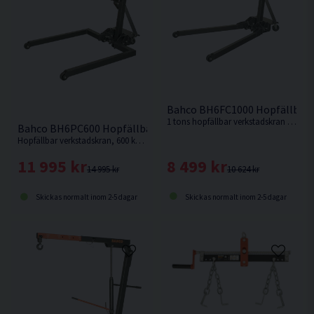
Y
990 mm
Bahco BH6FC1000 Hopfällbar 
1 tons hopfällbar verkstadskran för att lyfta och stötta en mängd olika tunga fordonsdelar, t.ex. motorer, växellådor m.m.
Bahco BH6PC600 Hopfällbar Verkstadskran <600kg
Hopfällbar verkstadskran, 600 kg, för att lyfta och stötta en mängd olika tunga fordonsdelar, t.ex. motorer, växellådor m.m.
8 499 kr
11 995 kr
10 624 kr
14 995 kr
Skickas normalt inom 2-5 dagar
Skickas normalt inom 2-5 dagar