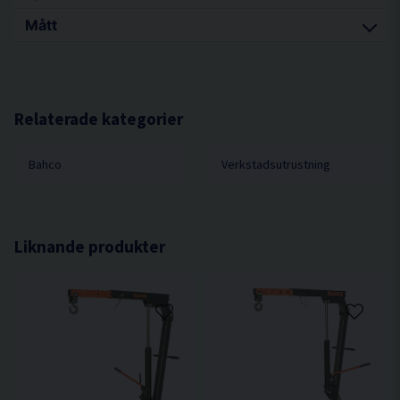
Mått
Vikt 189 kg
Presskapacitet 30 ton
Se bild 3 för skiss.
A
960 mm
Relaterade kategorier
B
700 mm
C
1776 mm
Bahco
Verkstadsutrustning
D
1810 mm
E
695 mm
F1
140 mm
Liknande produkter
F2
1020 mm
F
137 mm
G
10 mm
H
200 mm
L
80 mm
M
195 mm
X
855 mm