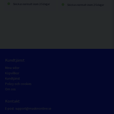
Skickas normalt inom 2-5 dagar
Skickas normalt inom 2-5 dagar
Kundtjänst
Mina sidor
Köpvillkor
Kundtjänst
Policy och cookies
Om oss
Kontakt
E-post:
support@maskinonline.se