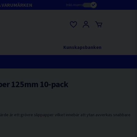
A VARUMÄRKEN
Inkl.moms
Kunskapsbanken
pper 125mm 10-pack
ärde är ett grövre slippapper vilket innebär att ytan avverkas snabbare.