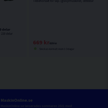
Tillbehörsset för Slip-/gravyrmaskiner, 389delar
0 delar
, 220 delar
669 kr
809 kr
Skickas normalt inom 1-3 dagar
MaskinOnline.se
MaskinOnline.se lanserades sommaren 2021 med