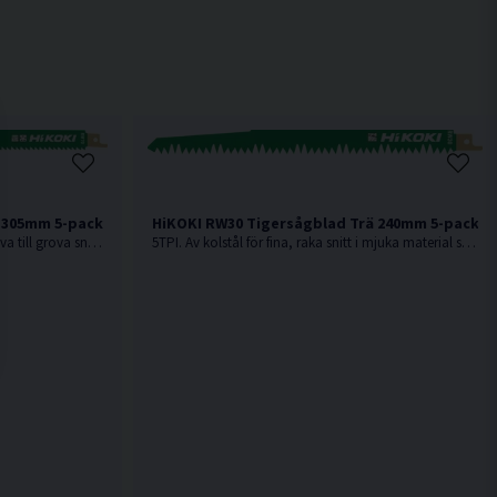
 305mm 5-pack
HiKOKI RW30 Tigersågblad Trä 240mm 5-pack
3TPI. Av kolstål för snabba, medelgrova till grova snitt i mjuka material som t.ex mjukt trä.
5TPI. Av kolstål för fina, raka snitt i mjuka material som t.ex mjukt trä.