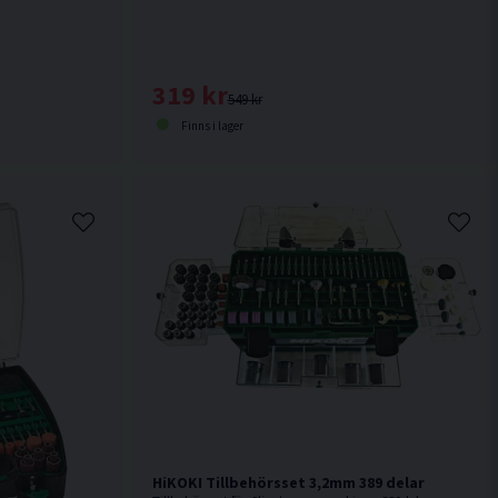
319 kr
549 kr
Finns i lager
HiKOKI Tillbehörsset 3,2mm 389 delar