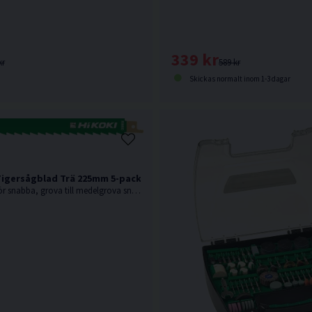
339 kr
589 kr
kr
Skickas normalt inom 1-3 dagar
Tigersågblad Trä 225mm 5-pack
3TPI. Av kolstål för snabba, grova till medelgrova snitt i mjuka material som t.ex. mjukt trä.