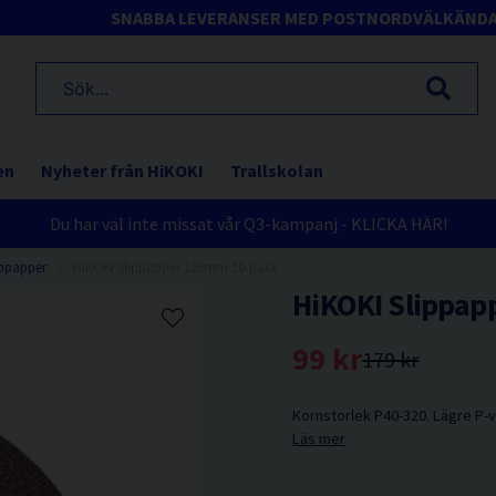
SNABBA LEVERANSER MED POSTNORD
VÄLKÄND
en
Nyheter från HiKOKI
Trallskolan
Du har väl inte missat vår Q3-kampanj - KLICKA HÄR!
ippapper
HiKOKI Slippapper 125mm 10-pack
HiKOKI Slippa
99 kr
179 kr
Kornstorlek P40-320. Lägre P-v
Läs mer