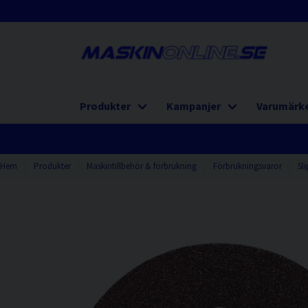
Produkter
Kampanjer
Varumärk
Hem
Produkter
Maskintillbehör & förbrukning
Förbrukningsvaror
Sl