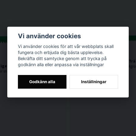
Vi använder cookies
Vi använder cookies för att vår webbplats skall
fungera och erbjuda dig bästa upplevelse.
Bekräfta ditt samtycke genom att trycka på
HiKOKI RW70 Tigersågblad Trä
godkänn alla eller anpassa via inställningar
Tigersågblad Trä 150mm 5-pack
6TPI. Av kolstål för snabba, medelgrova till grova snitt i t.ex hårt och mjukt trä, plast och legeringar.
Godkänn alla
Inställningar