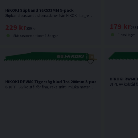
HiKOKI Slipband 76X533MM 5-pack
Slipband passande slipmaskiner från HiKOKI. Lägre P-värde är ett grövre slippapper vilket innebär att ytan avverkas snabbare.
179 kr
229 kr
293 
389 kr
Finns i lager
Skickas normalt inom 1-3 dagar
HiKOKI RW60 
HiKOKI RPW80 Tigersågblad Trä 200mm 5-pack
6-10TPI. Av kolstål för fina, raka snitt i mjuka material som t.ex mjukt trä, kryssfanér etc.