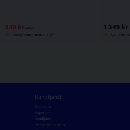
1 349 kr
349 kr
389 kr
Skickas norma
Skickas normalt inom 2-5 dagar
Kundtjänst
Mina sidor
Köpvillkor
Kundtjänst
Policy och cookies