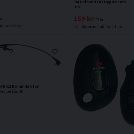
3M Peltor HYX1 Hygiensats
HYX1.
159 kr
kr
179 kr
lt inom 2-5 dagar
Skickas normalt inom 1-3 dagar
53N-12 Bommikrofon
rofon från 3M.