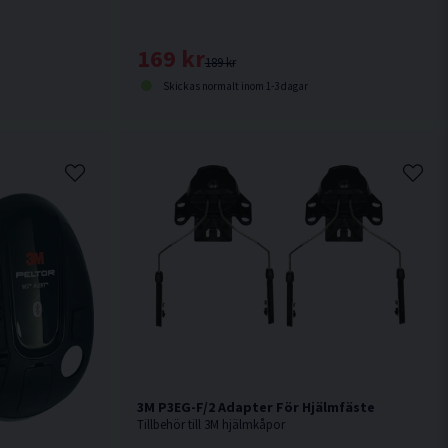
169 kr
189 kr
Skickas normalt inom 1-3 dagar
3M P3EG-F/2 Adapter För Hjälmfäste
Tillbehör till 3M hjälmkåpor