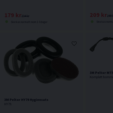
209 kr
179 kr
249 
234 kr
Skickas norma
Skickas normalt inom 1-3 dagar
3M Peltor MT
Komplett bommik
3M Peltor HY79 Hygiensats
HY79.