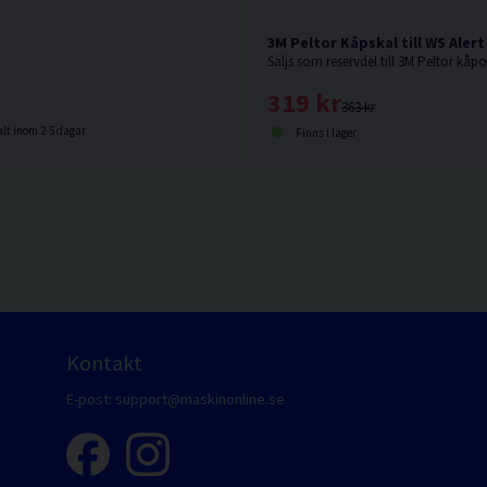
3M Peltor Kåpskal till WS Alert 
Säljs som reservdel till 3M Peltor kåpo
319 kr
363 kr
lt inom 2-5 dagar
Finns i lager
Kontakt
E-post:
support@maskinonline.se