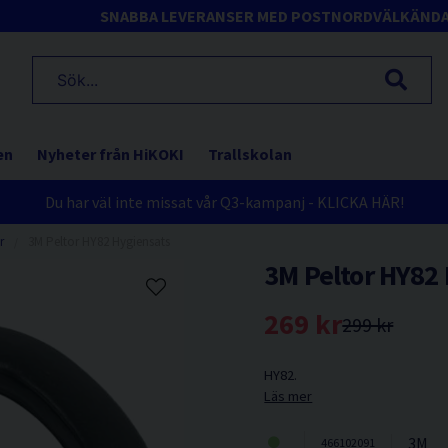
SNABBA LEVERANSER MED POSTNORD
VÄLKÄND
en
Nyheter från HiKOKI
Trallskolan
Du har väl inte missat vår Q3-kampanj - KLICKA HÄR!
r
3M Peltor HY82 Hygiensats
3M Peltor HY82
269 kr
299 kr
HY82.
Läs mer
3M
466102091