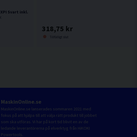
XPI Svart inkl. clips
r.
318,75 kr
Tillfälligt slut
MaskinOnline.se
MaskinOnline.se lanserades sommaren 2021 med
fokus på att hjälpa till att välja rätt produkt till jobbet
som ska utföras. Vi har på kort tid blivit en av de
ledande leverantörerna på elverktyg från HiKOKI
Powertools.