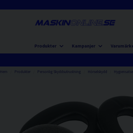
Produkter
Kampanjer
Varumärk
Hem
Produkter
Personlig Skyddsutrustning
Hörselskydd
Hygiensatse