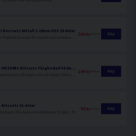
 i 32 delar med transparent lock.
I Borrsats Metall 1-10mm HSS 19 delar
269 kr
Köp
291 kr
19 delar. Praktiskt borrsats för metall som levereras i en ask i storlekar om 1-10mm.
Bahco 59/S54BC Bitssats Färgkodad 54 delar
199 kr
Köp
299 kr
Färgkodad bitssats från Bahco för att enkelt hålla koll på bitsen.
 Bitssats 31 delar
99 kr
Köp
119 kr
Prisvärd bitssats från Bahco Innehållande 31 delar: 29 bits, en magnetisk bitshållare med snabblossning och en hylsadapter