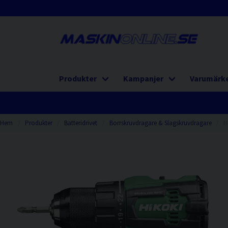
Produkter
Kampanjer
Varumärk
Hem
Produkter
Batteridrivet
Borrskruvdragare & Slagskruvdragare
H