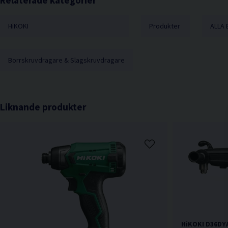
HiKOKI
Produkter
ALLA 
Borrskruvdragare & Slagskruvdragare
Liknande produkter
HiKOKI D36DYA