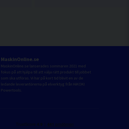
MaskinOnline.se
MaskinOnline.se lanserades sommaren 2021 med
fokus på att hjälpa till att välja rätt produkt till jobbet
som ska utföras. Vi har på kort tid blivit en av de
ledande leverantörerna på elverktyg från HiKOKI
Powertools.