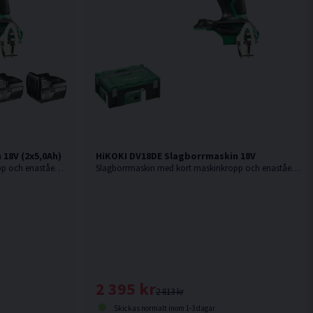
18V (2x5,0Ah)
HiKOKI DV18DE Slagborrmaskin 18V
Slagborrmaskin med kort maskinkropp och enastående balans. Ersättare till DV18DBSL.
Slagborrmaskin med kort maskinkropp och enastående balans. Levereras utan batteri & laddare. Ersättare till DV18DBSL.
2 395 kr
2 813 kr
Skickas normalt inom 1-3 dagar