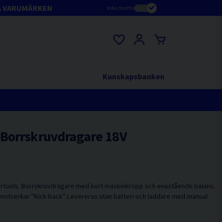
A VARUMÄRKEN
Inkl.moms
Kunskapsbanken
Borrskruvdragare 18V
ertools. Borrskruvdragare med kort maskinkropp och enastående balans.
motverkar "Kick back" Levereras utan batteri och laddare med manual