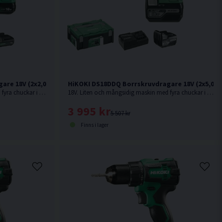
are 18V (2x2,0Ah)
HiKOKI DS18DDQ Borrskruvdragare 18V (2x5,0Ah
18V. Liten och mångsidig maskin med fyra chuckar i kompakt maskinkropp ger maximal åtkomst i trånga utrymmen.
18V. Liten och mångsidig maskin med fyra chuckar i kompakt maskinkropp ger maximal åtkomst i trånga utrymmen.
3 995 kr
5 507 kr
Finns i lager