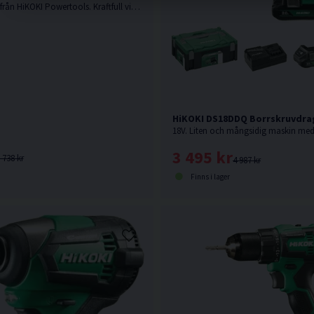
36V. Senaste nytt från HiKOKI Powertools. Kraftfull vinkelborrmaskin med kolborstfri motor. Levereras utan batteri & laddare i kartong.
HiKOKI DS18DDQ Borrskruvdrag
3 495 kr
 738 kr
4 987 kr
Finns i lager