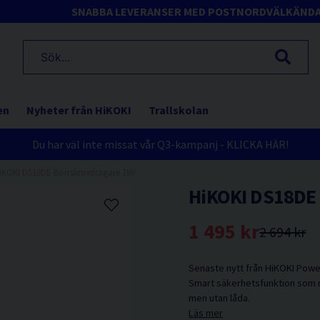
SNABBA LEVERANSER MED POSTNORD
VÄLKÄND
en
Nyheter från HiKOKI
Trallskolan
Du har väl inte missat vår Q3-kampanj - KLICKA HÄR!
iKOKI DS18DE Borrskruvdragare 18V
HiKOKI DS18DE 
1 495 kr
2 694 kr
Senaste nytt från HiKOKI Pow
Smart säkerhetsfunktion som 
men utan låda.
Läs mer