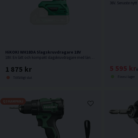
HiKOKI WH18DA Slagskruvdragare 18V
18V. En lätt och kompakt slagskruvdragare med längd och vikt som en 12V maskin. Levereras utan batteri och laddare.
5 595 kr
1 875 kr
6
Finns i lager
Tillfälligt slut
Q3 KAMPANJ