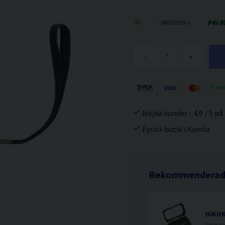
68010395-n
-
+
Nöjda kunder - 4.9 / 5 på
Fysisk butik i Kumla
Rekommenderade
HiKOK