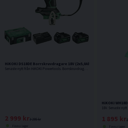
HiKOKI DS18DE Borrskruvdragare 18V (2x5,0Ah) Inkl 32 delars bits
Senaste nytt från HiKOKI Powertools. Borrskruvdragare med kort maskinkropp och enastående balans med inbyggd säkerhetsfunktion mot "Kick back" Den bästa proffsborrskruvdragaren från HiKOKI !
HiKOKI WH18D
2 999 kr
1 895 kr
3 295 kr
2
Finns i lager
Finns i lager