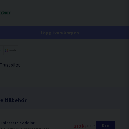
Lägg i varukorgen
 Trustpilot
 tillbehör
I Bitssats 32 delar
219 kr
Köp
313 kr