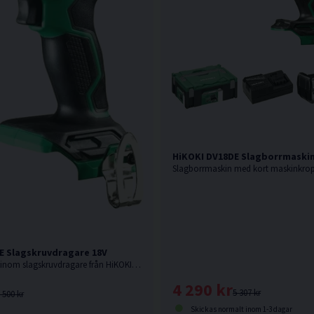
sats
HiKOKI DV18DE Slagborrmaskin 
E Slagskruvdragare 18V
18V. Senaste nytt inom slagskruvdragare från HiKOKI. Levereras utan batteri, laddare och låda men med manual.
4 290 kr
5 307 kr
 500 kr
Skickas normalt inom 1-3 dagar