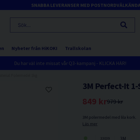
SNABBA LEVERANSER MED POSTNORD
VÄLKÄND
en
Nyheter från HiKOKI
Trallskolan
Du har väl inte missat vår Q3-kampanj - KLICKA HÄR!
Material Polermedel 1kg
3M Perfect-It 1
849 kr
979 kr
3M polermedel med lila kork.
Läs mer
3M
33039