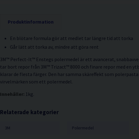
Produktinformation
En blötare formula gör att medlet tar längre tid att torka
Går lätt att torka av, mindre att göra rent
3M™ Perfect-It™ Enstegs polermedel är ett avancerat, snabbav
tar bort repor från 3M™ Trizact™ 8000 och finare repor med en yt
klarar de flesta färger. Den har samma skäreffekt som polerpasta 
virvelmärken som ett polermedel.
Innehåller:
1kg.
Relaterade kategorier
3M
Polermedel