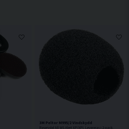
3M Peltor M995/2 Vindskydd
Reservdel till WS Alert XP/XPI. Levereras i 2-pack.