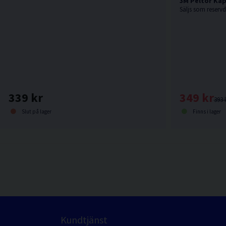
Säljs som reservde
339 kr
349 kr
393 
Slut på lager
Finns i lager
Kundtjänst