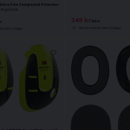
 Extra Fine Compound Polermedel 1kg
d gul kork.
349 kr
389 kr
kr
Skickas normalt inom 2-5 dagar
lt inom 1-3 dagar