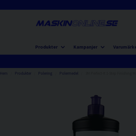
Produkter
Kampanjer
Varumärk
Hem
Produkter
Polering
Polermedel
3M Perfect-It 1-Step Finishing 