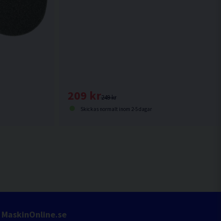
209 kr
249 kr
Skickas normalt inom 2-5 dagar
MaskinOnline.se