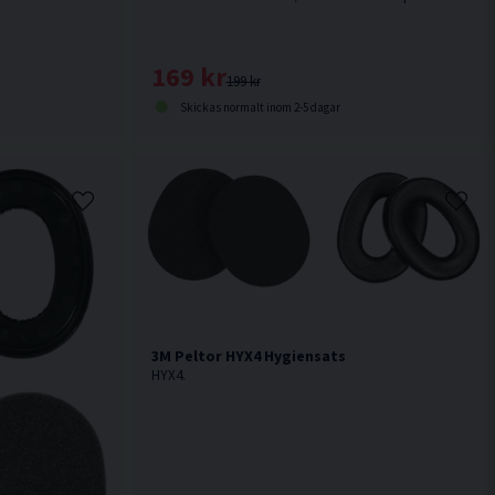
169 kr
199 kr
Skickas normalt inom 2-5 dagar
3M Peltor HYX4 Hygiensats
HYX4.