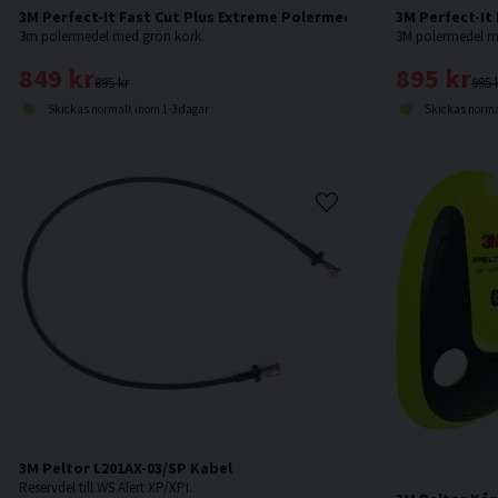
3M Perfect-It Fast Cut Plus Extreme Polermedel 1kg
3M Perfect-It
3m polermedel med grön kork.
3M polermedel me
849 kr
895 kr
895 kr
995 
Skickas normalt inom 1-3 dagar
Skickas norma
3M Peltor L201AX-03/SP Kabel
Reservdel till WS Alert XP/XPI.