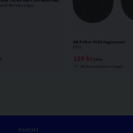
3M Peltor Kåpskal Till WS Alert XPI Neon inkl. clips
l till 3M Peltor kåpor.
3M Peltor HYX1 Hygiensats
HYX1.
159 kr
kr
179 kr
Skickas normalt inom 1-3 dagar
Kontakt