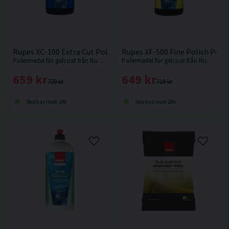
Rupes XC-100 Extra Cut Polermedel f. Gelcoat 1KG
Rupes XF-500 Fine Polish Poler
Polermedel för gelcoat från Rupes. Kraftfullt medel som tar bort defekter motsvarande P800 sliprepor. Nyhet 2025.
Polermedel för gelcoat från Rupes. Fint polermedel för superglans på gelcoat och lack. Nyhet 2025.
659 kr
649 kr
729 kr
719 kr
Skickas inom 24h
Skickas inom 24h