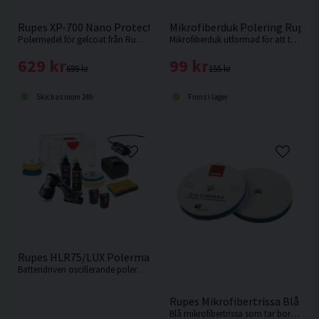
Rupes XP-700 Nano Protection Polermedel f. Gelcoat 1L
Mikrofiberduk Polering Rupes 
Polermedel för gelcoat från Rupes. Skyddar och glänser i upp till 6 månader. Nyhet 2025.
Mikrofiberduk utformad för att torka bort polerrester.
629 kr
99 kr
699 kr
155 kr
Skickas inom 24h
Finns i lager
Rupes HLR75/LUX Polermaskin 18V (2x2,5Ah)
Batteridriven oscillerande polermaskin från Rupes som är designad med god balans och ergonomi.
Rupes Mikrofibertrissa Blå 1
Blå mikrofibertrissa som tar bort djupa defekter effektivt på fullt härdad lack. Passar Rupes LHR15 eller motsvarande med 130mm fästplatta.