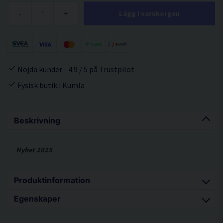
-
+
Lägg i varukorgen
Nöjda kunder - 4.9 / 5 på Trustpilot
Fysisk butik i Kumla
Beskrivning
Nyhet 2025
Produktinformation
Egenskaper
Marine XC-300 är ett medium/grovt polermedel för gelcoat och
lack som klarar att polera bort defekter ner till motsvarande
Polerar bort mediumdefekter snabbt och effektivt
P1200 sliprepor.