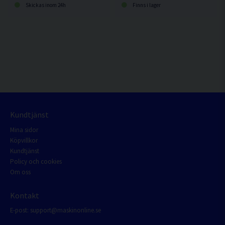
Skickas inom 24h
Finns i lager
Kundtjänst
Mina sidor
Köpvillkor
Kundtjänst
Policy och cookies
Om oss
Kontakt
E-post:
support@maskinonline.se