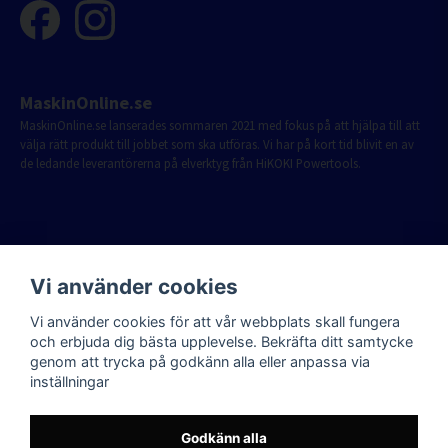
MaskinOnline.se
MaskinOnline.se lanserades sommaren 2021 med fokus på att hjälpa till att
välja rätt produkt till jobbet som ska utföras. Vi har på kort tid blivit en av
de ledande leverantörerna på elverktyg från HiKOKI Powertools.
Vi använder cookies
Vi använder cookies för att vår webbplats skall fungera
och erbjuda dig bästa upplevelse. Bekräfta ditt samtycke
genom att trycka på godkänn alla eller anpassa via
inställningar
Godkänn alla