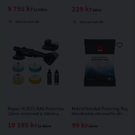
9 795 kr
229 kr
12 738 kr
260 kr
Skickas inom 24h
Skickas inom 24h
Rupes HLR15/BAS Polermaskin 18V (2x5,0Ah)
Mikrofiberduk Polering Rupes 
125mm stödrondell & 150mm polerrondell. Rupes flaggskeppsmodell, Nu som batteridriven.
Mikrofiberduk utformad för att torka bort polerrester.
10 195 kr
99 kr
12 494 kr
155 kr