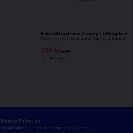
Bahco 396 Laplander Grensåg + 2446 Laplander 
För sågning i både färskt och torrt trä, plast, ben m.m.
259 kr
279 kr
Finns i lager
MaskinOnline.se
MaskinOnline.se lanserades sommaren 2021 med