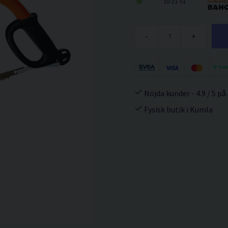
10-21-51
-
+
Nöjda kunder - 4.9 / 5 på
Fysisk butik i Kumla