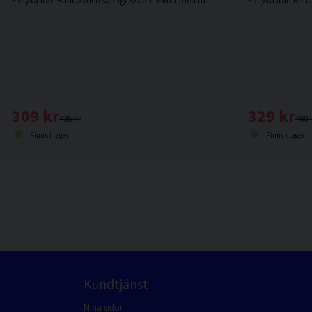
Fällyxa från Bahco med svängt skaft i askträ med tunnt skäregg.
309 kr
329 kr
435 kr
460 
Finns i lager
Finns i lager
Kundtjänst
Mina sidor