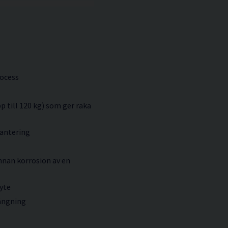
ocess
till 120 kg) som ger raka
antering
annan korrosion av en
byte
ängning