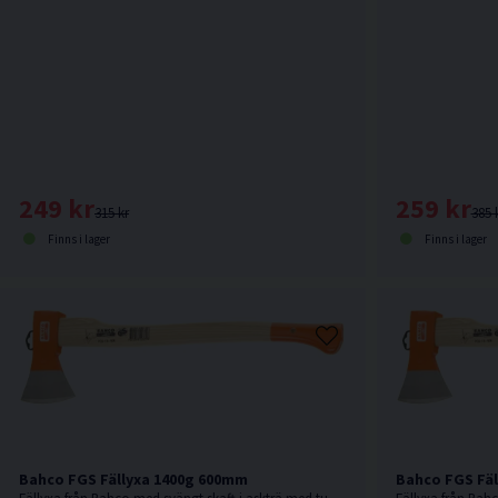
259 kr
249 kr
385 
315 kr
Finns i lager
Finns i lager
Bahco FGS Fällyxa 1400g 600mm
Bahco FGS Fäl