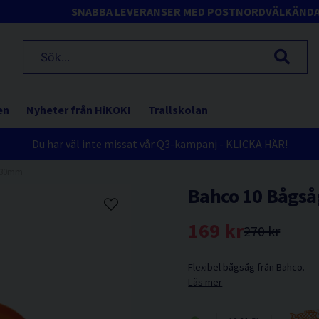
SNABBA LEVERANSER MED POSTNORD
VÄLKÄND
en
Nyheter från HiKOKI
Trallskolan
Du har väl inte missat vår Q3-kampanj - KLICKA HÄR!
 530mm
Bahco 10 Bågs
169 kr
270 kr
Flexibel bågsåg från Bahco.
Läs mer