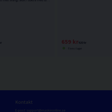
Fällyxa från Bahco med svängt skaft i askträ med tunnt skäregg.
659 kr
920 kr
kr
Finns i lager
Kontakt
E-post:
support@maskinonline.se