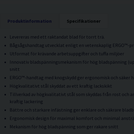
Produktinformation
Specifikationer
Levereras med ett raktandat blad för torrt trä.
Bågsågshandtag utvecklat enligt en vetenskaplig ERGO™-pr
Utformat för krävande arbetsuppgifter och tuffa miljöer
Innovativ bladspänningsmekanism för hög bladspänning (upp 
snitt
ERGO™-handtag med knogskydd ger ergonomisk och säker h
Högkvalitativt stål skyddat av ett kraftig lackskikt
Tillverkad av högkvalitativt stål som skyddas från rost och 
kraftig lackering
Bättre och starkare infästning ger enklare och säkrare blad
Ergonomisk design för maximal komfort och minimal anstr
Mekanism för hög bladspänning som ger rakare snitt