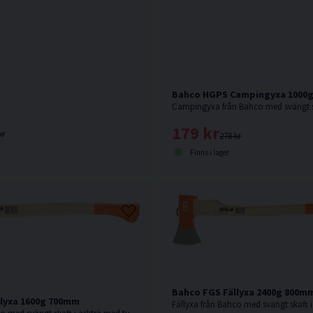
Bahco HGPS Campingyxa 1000
179 kr
kr
278 kr
Finns i lager
Bahco FGS Fällyxa 2400g 800m
lyxa 1600g 700mm