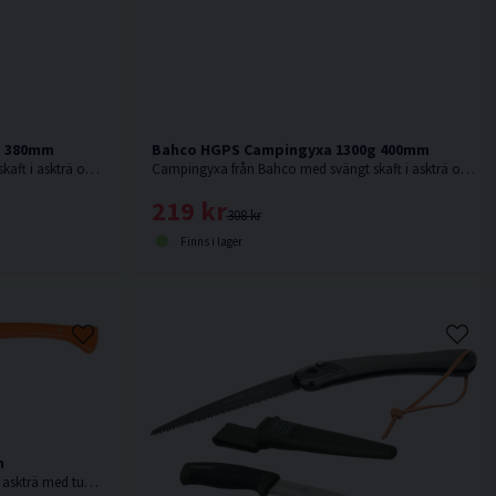
g 380mm
Bahco HGPS Campingyxa 1300g 400mm
Campingyxa från Bahco med svängt skaft i askträ och med bred egg.
Campingyxa från Bahco med svängt skaft i askträ och med bred egg.
219 kr
308 kr
Finns i lager
m
Fällyxa från Bahco med svängt skaft i askträ med tunnt skäregg.