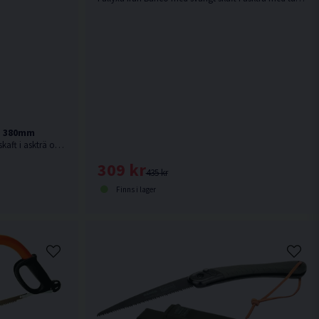
g 380mm
Campingyxa från Bahco med svängt skaft i askträ och med bred egg.
309 kr
435 kr
Finns i lager