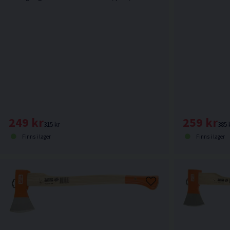
259 kr
249 kr
385 
315 kr
Finns i lager
Finns i lager