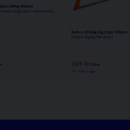
lyxa 2400g 800mm
Fällyxa från Bahco med svängt skaft i askträ med tunnt skäregg.
Bahco 10 Bågsåg Ergo 530mm
Flexibel bågsåg från Bahco.
169 kr
kr
270 kr
Finns i lager