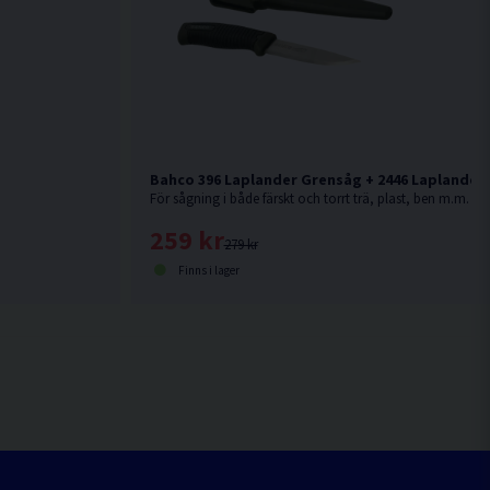
Bahco 396 Laplander Grensåg + 2446 Laplander 
För sågning i både färskt och torrt trä, plast, ben m.m.
259 kr
279 kr
Finns i lager