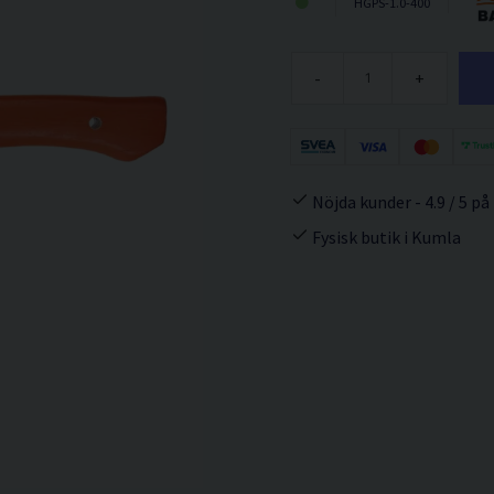
HGPS-1.0-400
-
+
Nöjda kunder - 4.9 / 5 på
Fysisk butik i Kumla