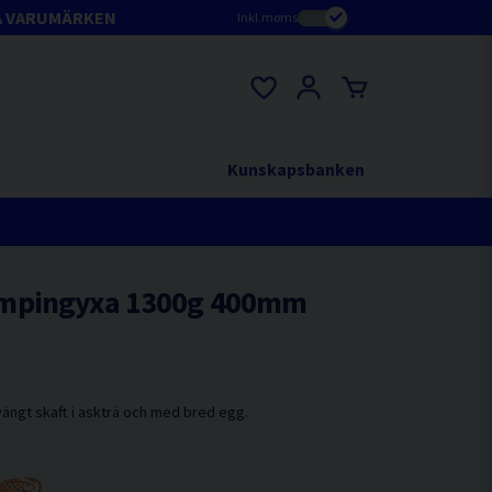
A VARUMÄRKEN
Inkl.moms
Kunskapsbanken
mpingyxa 1300g 400mm
ngt skaft i askträ och med bred egg.