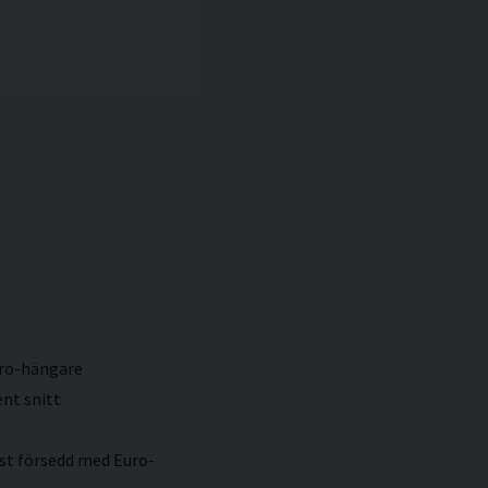
uro-hängare
ent snitt
ast försedd med Euro-