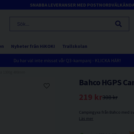
SNABBA LEVERANSER MED POSTNORD
VÄLKÄND
en
Nyheter från HiKOKI
Trallskolan
Du har väl inte missat vår Q3-kampanj - KLICKA HÄR!
a 1300g 400mm
Bahco HGPS Ca
219 kr
308 kr
Campingyxa från Bahco med svä
Läs mer