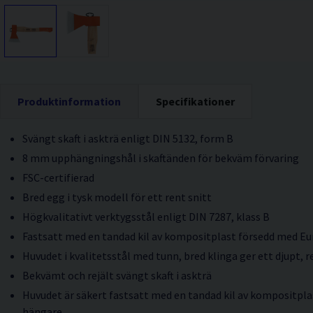
Produktinformation
Specifikationer
Svängt skaft i askträ enligt DIN 5132, form B
8 mm upphängningshål i skaftänden för bekväm förvaring
FSC-certifierad
Bred egg i tysk modell för ett rent snitt
Högkvalitativt verktygsstål enligt DIN 7287, klass B
Fastsatt med en tandad kil av kompositplast försedd med E
Huvudet i kvalitetsstål med tunn, bred klinga ger ett djupt, r
Bekvämt och rejält svängt skaft i askträ
Huvudet är säkert fastsatt med en tandad kil av kompositpl
hängare