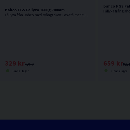
Bahco FGS Fäl
Bahco FGS Fällyxa 1600g 700mm
Fällyxa från Bahco med svängt skaft i askträ med tunnt skäregg.
659 kr
329 kr
920 
460 kr
Finns i lager
Finns i lager