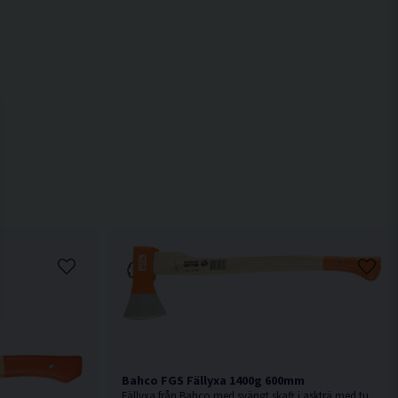
Bahco FGS Fällyxa 1400g 600mm
Fällyxa från Bahco med svängt skaft i askträ med tunnt skäregg.