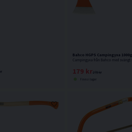
Bahco HGPS Campingyxa 1000
179 kr
kr
278 kr
Finns i lager