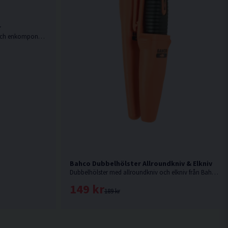
r
Elkniv från Bahco med rostfritt blad och enkomponentshandtag.
Bahco Dubbelhölster Allroundkniv & Elkniv
Dubbelhölster med allroundkniv och elkniv från Bahco.
149 kr
189 kr