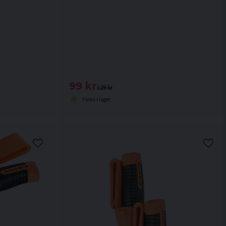
99 kr
129 kr
Finns i lager