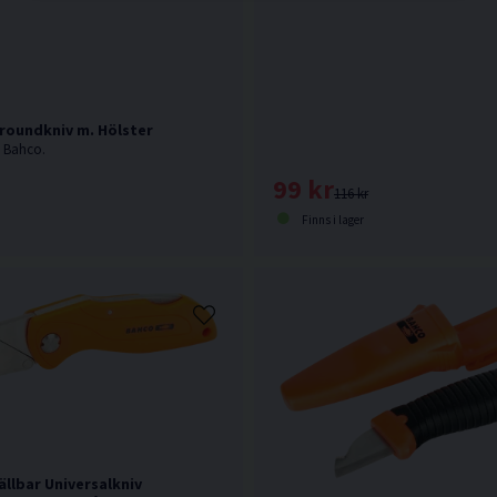
lroundkniv m. Hölster
n Bahco.
99 kr
116 kr
Finns i lager
llbar Universalkniv