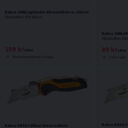
Bahco 2446 Laplander Allroundkniv m. Hölster
Allroundkniv från Bahco.
Bahco 2446 Al
Allroundkniv frå
109 kr
89 kr
149 kr
149 kr
Skickas normalt inom 2-5 dagar
Finns i Lager
Bahco KGSU Fä
Bahco KBSU Fällbar Universalkniv