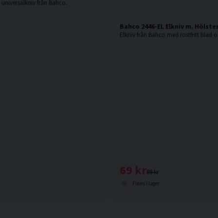
/ universalkniv från Bahco.
Bahco 2446-EL Elkniv m. Hölste
69 kr
89 kr
Finns i lager