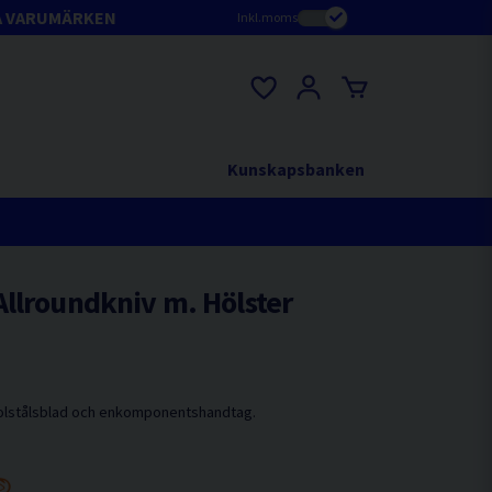
A VARUMÄRKEN
Inkl.moms
Kunskapsbanken
llroundkniv m. Hölster
kolstålsblad och enkomponentshandtag.