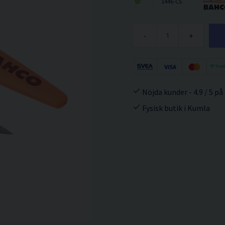
1446-CS
-
+
Nöjda kunder - 4.9 / 5 på
Fysisk butik i Kumla