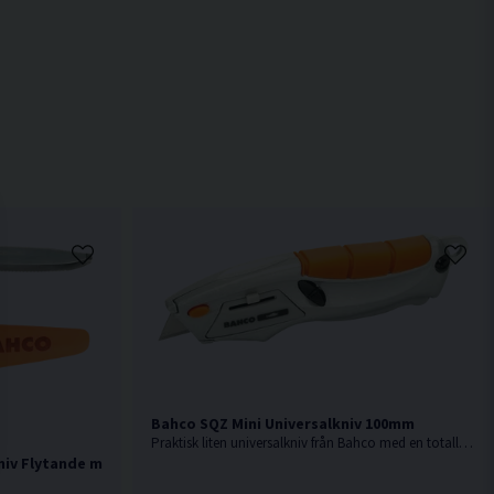
Bahco SQZ Mini Universalkniv 100mm
Praktisk liten universalkniv från Bahco med en totallängd på endast 100mm.
iv Flytande m. Hölster