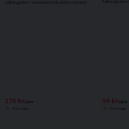
Fällbar gipskniv 
Fällbar gipskniv / universalkniv från Bahco med stöd för tummen.
99 kr
175 kr
125 kr
219 kr
Finns i lager
Finns i lager