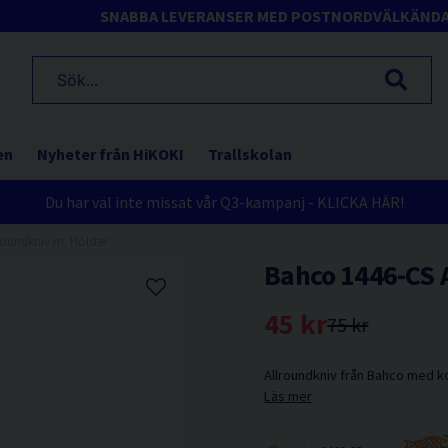
SNABBA LEVERANSER MED POSTNORD
VÄLKÄND
en
Nyheter från HiKOKI
Trallskolan
Du har väl inte missat vår Q3-kampanj - KLICKA HÄR!
roundkniv m. Hölster
Bahco 1446-CS A
45 kr
75 kr
Allroundkniv från Bahco med 
Läs mer