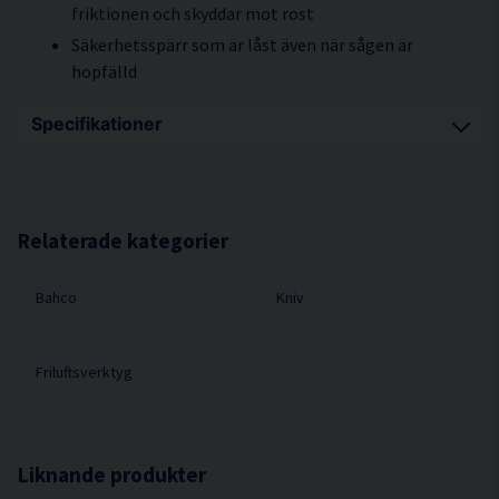
friktionen och skyddar mot rost
Säkerhetsspärr som är låst även när sågen är
hopfälld
Specifikationer
Längd utfälld: 405mm
Längd blad: 190mm
Längd handtag: 230mm
Relaterade kategorier
Vikt: 200g
Bahco
Kniv
Friluftsverktyg
Liknande produkter