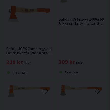
Bahco FGS Fällyxa 1400g 600
Fällyxa från Bahco med svängt skaft i askträ med tunnt skäregg.
Bahco HGPS Campingyxa 1300g 400mm
Campingyxa från Bahco med svängt skaft i askträ och med bred egg.
309 kr
219 kr
435 kr
308 kr
Finns i lager
Finns i lager