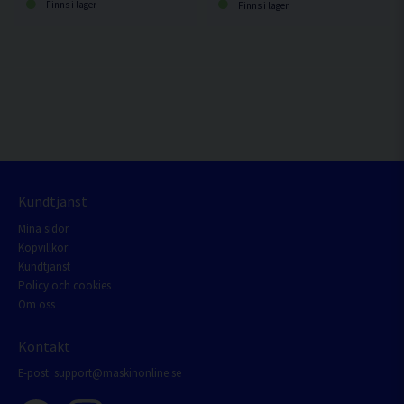
Finns i lager
Finns i lager
Kundtjänst
Mina sidor
Köpvillkor
Kundtjänst
Policy och cookies
Om oss
Kontakt
E-post:
support@maskinonline.se