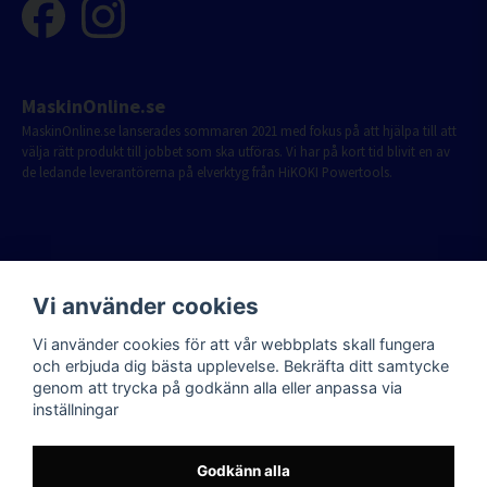
MaskinOnline.se
MaskinOnline.se lanserades sommaren 2021 med fokus på att hjälpa till att
välja rätt produkt till jobbet som ska utföras. Vi har på kort tid blivit en av
de ledande leverantörerna på elverktyg från HiKOKI Powertools.
Vi använder cookies
Vi använder cookies för att vår webbplats skall fungera
och erbjuda dig bästa upplevelse. Bekräfta ditt samtycke
genom att trycka på godkänn alla eller anpassa via
inställningar
Godkänn alla