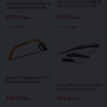
Bahco FGS Fällyxa 2400g 800
Bahco FGS Fällyxa 1600g 700mm
Fällyxa från Bahco med svängt skaft i askträ med tunnt skäregg.
Fällyxa från Bahco med svängt skaft i askträ med tunnt skäregg.
659 kr
329 kr
920 kr
460 kr
Finns i lager
Finns i lager
Bahco 10 Bågsåg Ergo 530mm
Flexibel bågsåg från Bahco.
Bahco 396 Laplander Grensåg +
För sågning i både färskt och torrt trä, plast, ben m.m.
169 kr
259 kr
270 kr
279 kr