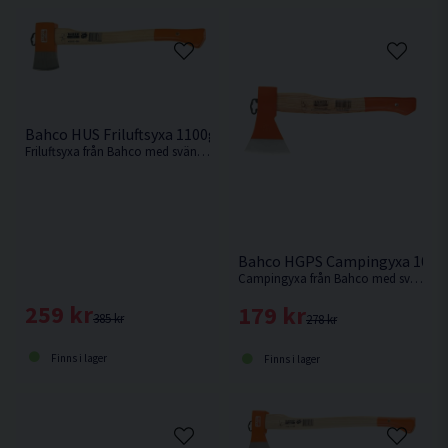
Bahco HUS Friluftsyxa 1100g 500mm
Friluftsyxa från Bahco med svängt skaft i askträ.
Bahco HGPS Campingyxa 100
Campingyxa från Bahco med svängt skaft i askträ och med bred egg.
259 kr
179 kr
385 kr
278 kr
Finns i lager
Finns i lager