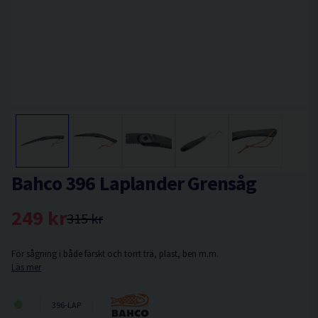
Bahco 396 Laplander Grensåg
249 kr
315 kr
För sågning i både färskt och torrt trä, plast, ben m.m.
Läs mer
396-LAP