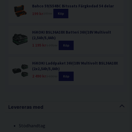
Bahco 59/S54BC Bitssats Färgkodad 54 delar
199 kr
299 kr
Köp
HiKOKI BSL36A18X Batteri 36V/18V Multivolt
(2,5Ah/5,0Ah)
1 195 kr
1 395 kr
Köp
HiKOKI Laddpaket 36V/18V Multivolt BSL36A18X
(2x2,5Ah/5,0Ah)
2 490 kr
2 690 kr
Köp
Levereras med
Stödhandtag