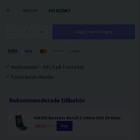
68011307
-
+
Lägg i varukorgen
Nöjda kunder - 4.9 / 5 på Trustpilot
Fysisk butik i Kumla
Rekommenderade tillbehör
HiKOKI Borrsats Metall 1-10mm HSS 19 delar
269 kr
291 kr
Köp