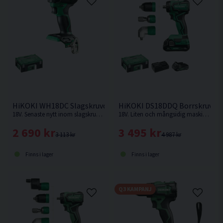
verktyget tappas.
Med integrerat LED-ljus.
HiKOKI WH18DC Slagskruvdragare 18V HSC
HiKOKI DS18DDQ Borrskruvdrag
18V. Senaste nytt inom slagskruvdragare från HiKOKI. IP56 Klassad. Levereras utan batteri och laddare.
18V. Liten och mångsidig maskin med fyra chuckar i kompakt maskinkropp ger maximal åtkomst i trånga utrymmen.
2 690 kr
3 495 kr
3 113 kr
4 987 kr
Finns i lager
Finns i lager
Q3 KAMPANJ