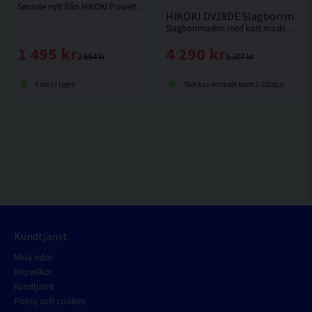
Senaste nytt från HiKOKI Powertools. Borrskruvdragare med kort maskinkropp och enastående balans. Smart säkerhetsfunktion som motverkar "Kick back" Levereras utan batteri och laddare med manual men utan låda.
HiKOKI DV18DE Slagborrmaskin
Slagborrmaskin med kort maskinkropp och enastående balans. Ersättare till DV18DBSL.
1 495 kr
4 290 kr
2 694 kr
5 307 kr
Finns i lager
Skickas normalt inom 1-3 dagar
Kundtjänst
Mina sidor
Köpvillkor
Kundtjänst
Policy och cookies