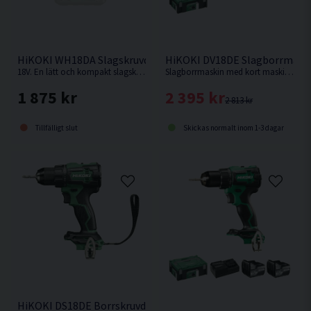
HiKOKI WH18DA Slagskruvdragare 18V
HiKOKI DV18DE Slagborrmaski
18V. En lätt och kompakt slagskruvdragare med längd och vikt som en 12V maskin. Levereras utan batteri och laddare.
Slagborrmaskin med kort maskinkropp och enastående balans. Levereras utan batteri & laddare. Ersättare till DV18DBSL.
1 875 kr
2 395 kr
2 813 kr
Tillfälligt slut
Skickas normalt inom 1-3 dagar
HiKOKI DS18DE Borrskruvdragare 18V