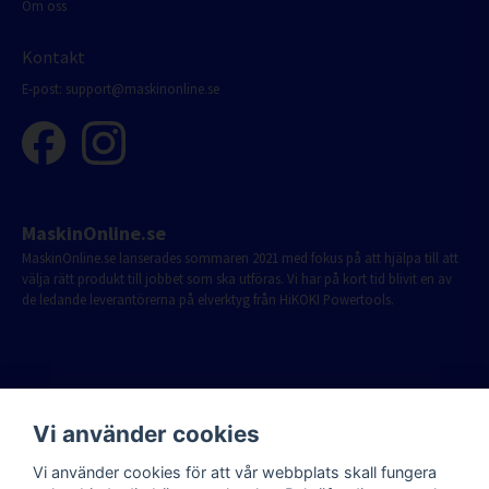
Om oss
Kontakt
E-post:
support@maskinonline.se
MaskinOnline.se
MaskinOnline.se lanserades sommaren 2021 med fokus på att hjälpa till att
välja rätt produkt till jobbet som ska utföras. Vi har på kort tid blivit en av
de ledande leverantörerna på elverktyg från HiKOKI Powertools.
Vi använder cookies
Vi använder cookies för att vår webbplats skall fungera