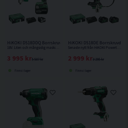
HiKOKI DS18DDQ Borrskruvdragare 18V (2x5,0Ah)
HiKOKI DS18DE Borrskruvdragar
18V. Liten och mångsidig maskin med fyra chuckar i kompakt maskinkropp ger maximal åtkomst i trånga utrymmen.
Senaste nytt från HiKOKI Powertools. Borrskruvdragare med kort maskinkropp och enastående balans med inbyggd säkerhetsfunktion mot "Kick back" Den bästa proffsborrskruvdragaren från HiKOKI !
3 995 kr
2 999 kr
5 507 kr
3 295 kr
Finns i lager
Finns i lager