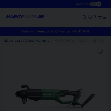
Inkl.moms
Du har väl inte missat vår Q3-kampanj - KLICKA HÄR!
Borrskruvdragare & Slagskruvdragare
HiKOKI D36DYA Vinkelborrmaskin 36V