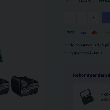
68010378
-
+
Nöjda kunder - 4.9 / 5 på
Fysisk butik i Kumla
Rekommenderade
HiKOK
Bitsbox