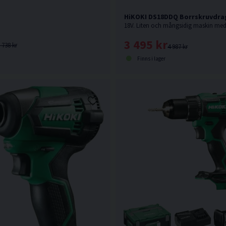
HiKOKI DS18DDQ Borrskruvdrag
3 495 kr
 738 kr
4 987 kr
Finns i lager