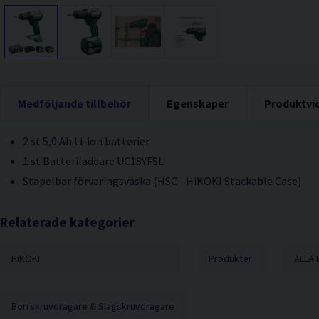
Medföljande tillbehör
Egenskaper
Produktvi
2 st 5,0 Ah Li-ion batterier
1 st Batteriladdare UC18YFSL
Stapelbar förvaringsväska (HSC - HiKOKI Stackable Case)
Relaterade kategorier
HiKOKI
Produkter
ALLA 
Borrskruvdragare & Slagskruvdragare