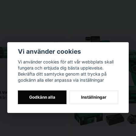
Vi använder cookies
Vi använder cookies för att vår webbplats skall
fungera och erbjuda dig bästa upplevelse.
Bekräfta ditt samtycke genom att trycka på
godkänn alla eller anpassa via inställningar
 Vinkelborrmaskin 36V
Godkänn alla
Inställningar
36V. Senaste nytt från HiKOKI Powertools. Kraftfull vinkelborrmaskin med kolborstfri motor. Levereras utan batteri & laddare i kartong.