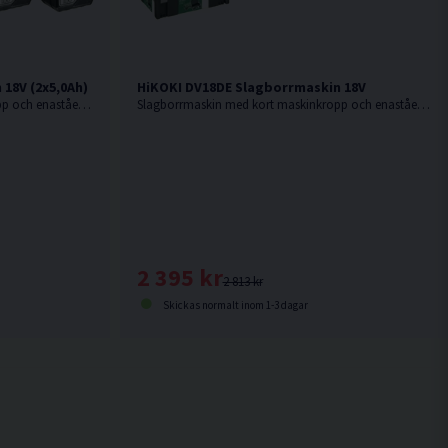
18V (2x5,0Ah)
HiKOKI DV18DE Slagborrmaskin 18V
Slagborrmaskin med kort maskinkropp och enastående balans. Ersättare till DV18DBSL.
Slagborrmaskin med kort maskinkropp och enastående balans. Levereras utan batteri & laddare. Ersättare till DV18DBSL.
2 395 kr
2 813 kr
Skickas normalt inom 1-3 dagar