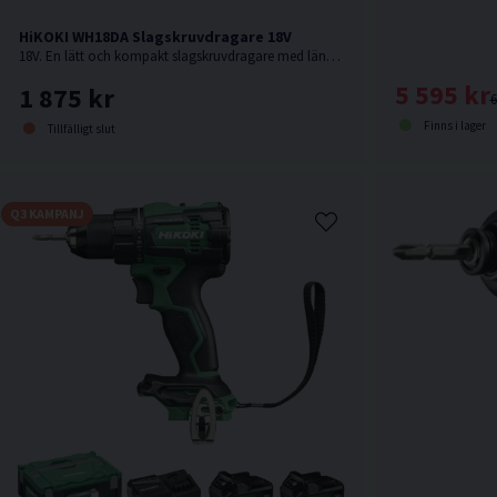
HiKOKI WH18DA Slagskruvdragare 18V
18V. En lätt och kompakt slagskruvdragare med längd och vikt som en 12V maskin. Levereras utan batteri och laddare.
5 595 kr
1 875 kr
6
Finns i lager
Tillfälligt slut
Q3 KAMPANJ