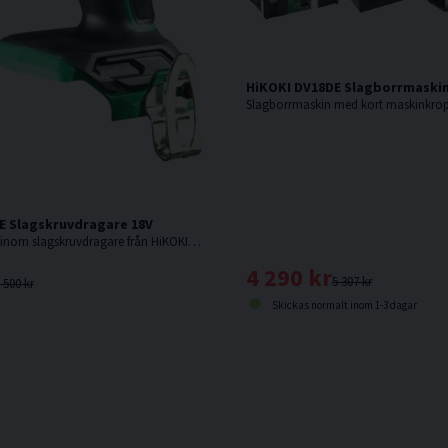
sats
HiKOKI DV18DE Slagborrmaskin 
E Slagskruvdragare 18V
18V. Senaste nytt inom slagskruvdragare från HiKOKI. Levereras utan batteri, laddare och låda men med manual.
4 290 kr
5 307 kr
 500 kr
Skickas normalt inom 1-3 dagar