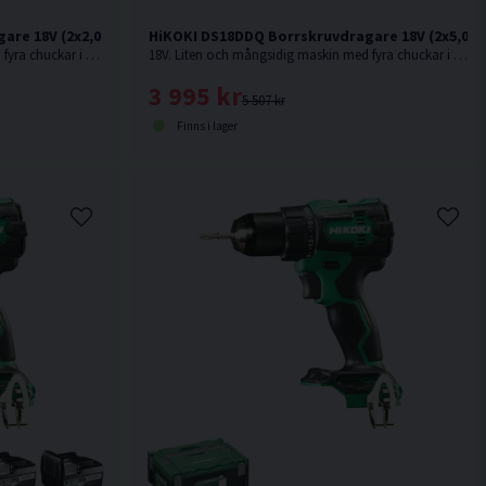
are 18V (2x2,0Ah)
HiKOKI DS18DDQ Borrskruvdragare 18V (2x5,0Ah
18V. Liten och mångsidig maskin med fyra chuckar i kompakt maskinkropp ger maximal åtkomst i trånga utrymmen.
18V. Liten och mångsidig maskin med fyra chuckar i kompakt maskinkropp ger maximal åtkomst i trånga utrymmen.
3 995 kr
5 507 kr
Finns i lager