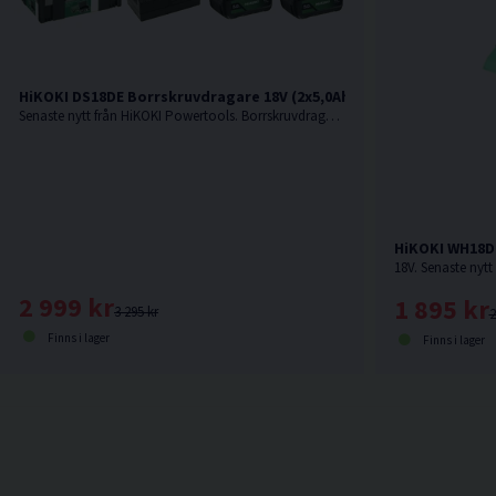
HiKOKI DS18DE Borrskruvdragare 18V (2x5,0Ah) Inkl 32 delars bits
Senaste nytt från HiKOKI Powertools. Borrskruvdragare med kort maskinkropp och enastående balans med inbyggd säkerhetsfunktion mot "Kick back" Den bästa proffsborrskruvdragaren från HiKOKI !
HiKOKI WH18D
2 999 kr
1 895 kr
3 295 kr
2
Finns i lager
Finns i lager