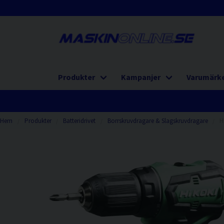
Produkter
Kampanjer
Varumärk
Hem
Produkter
Batteridrivet
Borrskruvdragare & Slagskruvdragare
H