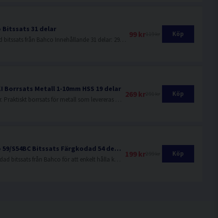
 Bitssats 31 delar
99 kr
Köp
119 kr
Prisvärd bitssats från Bahco Innehållande 31 delar: 29 bits, en magnetisk bitshållare med snabblossning och en hylsadapter
I Borrsats Metall 1-10mm HSS 19 delar
269 kr
Köp
291 kr
19 delar. Praktiskt borrsats för metall som levereras i en ask i storlekar om 1-10mm.
Bahco 59/S54BC Bitssats Färgkodad 54 delar
199 kr
Köp
299 kr
Färgkodad bitssats från Bahco för att enkelt hålla koll på bitsen.