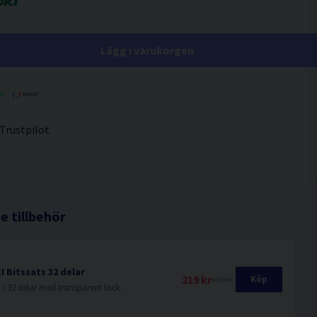
Lägg i varukorgen
 Trustpilot
 tillbehör
I Bitssats 32 delar
219 kr
Köp
313 kr
 i 32 delar med transparent lock.