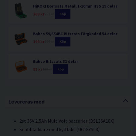
HiKOKI Borrsats Metall 1-10mm HSS 19 delar
269 kr
291 kr
Köp
Bahco 59/S54BC Bitssats Färgkodad 54 delar
199 kr
299 kr
Köp
Bahco Bitssats 31 delar
99 kr
119 kr
Köp
Levereras med
2st 36V 2,5Ah MultiVolt batterier (BSL36A18X)
Snabbladdare med kylfläkt (UC18YSL3)