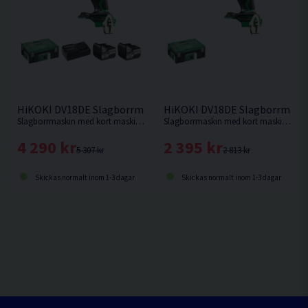
HiKOKI DV18DE Slagborrmaskin 18V (2x5,0Ah)
HiKOKI DV18DE Slagborrmaski
Slagborrmaskin med kort maskinkropp och enastående balans. Ersättare till DV18DBSL.
Slagborrmaskin med kort maskinkropp och enastående balans. Levereras utan batteri & laddare. Ersättare till DV18DBSL.
4 290 kr
2 395 kr
5 307 kr
2 813 kr
Skickas normalt inom 1-3 dagar
Skickas normalt inom 1-3 dagar