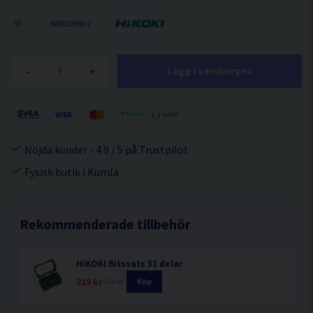
68010390-2
-
+
Lägg i varukorgen
Nöjda kunder - 4.9 / 5 på Trustpilot
Fysisk butik i Kumla
Rekommenderade tillbehör
HiKOKI Bitssats 32 delar
219 kr
313 kr
Köp