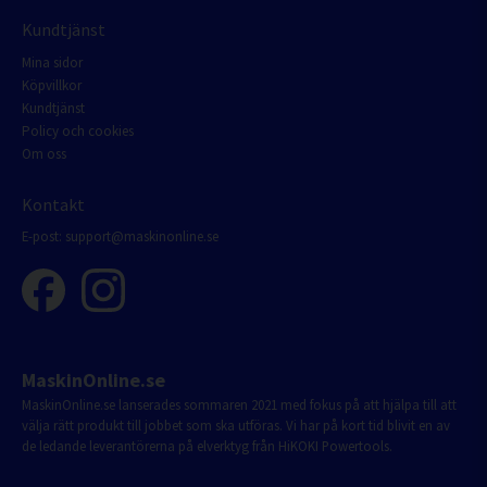
Kundtjänst
Mina sidor
Köpvillkor
Kundtjänst
Policy och cookies
Om oss
Kontakt
E-post:
support@maskinonline.se
MaskinOnline.se
MaskinOnline.se lanserades sommaren 2021 med fokus på att hjälpa till att
välja rätt produkt till jobbet som ska utföras. Vi har på kort tid blivit en av
de ledande leverantörerna på elverktyg från HiKOKI Powertools.