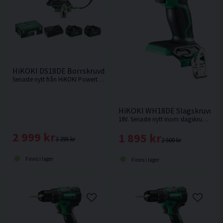
HiKOKI DS18DE Borrskruvdragare 18V (2x5,0Ah) Inkl 32 delars 
Senaste nytt från HiKOKI Powertools. Borrskruvdragare med kort maskinkropp och enastående balans med inbyggd säkerhetsfunktion mot "Kick back" Den bästa proffsborrskruvdragaren från HiKOKI !
HiKOKI WH18DE Slagskruvdrag
18V. Senaste nytt inom slagskruvdragare från HiKOKI. Levereras utan batteri, laddare och låda men med manual.
2 999 kr
1 895 kr
3 295 kr
2 500 kr
Finns i lager
Finns i lager