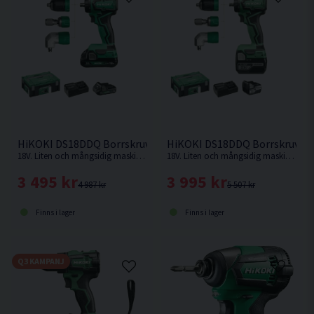
HiKOKI DS18DDQ Borrskruvdragare 18V (2x2,0Ah)
HiKOKI DS18DDQ Borrskruvdrag
18V. Liten och mångsidig maskin med fyra chuckar i kompakt maskinkropp ger maximal åtkomst i trånga utrymmen.
18V. Liten och mångsidig maskin med fyra chuckar i kompakt maskinkropp ger maximal åtkomst i trånga utrymmen.
3 495 kr
3 995 kr
4 987 kr
5 507 kr
Finns i lager
Finns i lager
Q3 KAMPANJ