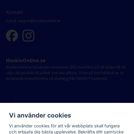
Kontakt
E-post:
support@maskinonline.se
MaskinOnline.se
MaskinOnline.se lanserades sommaren 2021 med fokus på att hjälpa till att
välja rätt produkt till jobbet som ska utföras. Vi har på kort tid blivit en av
de ledande leverantörerna på elverktyg från HiKOKI Powertools.
Vi använder cookies
Vi använder cookies för att vår webbplats skall fungera
och erbjuda dig bästa upplevelse. Bekräfta ditt samtycke