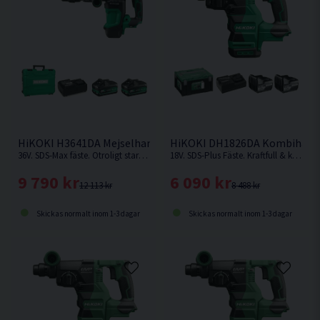
HiKOKI H3641DA Mejselhammare 36V (2x4,0Ah)
HiKOKI DH1826DA Kombihamma
36V. SDS-Max fäste. Otroligt stark batteridriven mejselhammare från HiKOKI som kan jämnföras med en nätdriven. Levererar hela 10,0 Joule.
18V. SDS-Plus Fäste. Kraftfull & kolborstfri kombihammare med hög effekt och borr-/mejslingshastighet.
9 790 kr
6 090 kr
12 113 kr
8 488 kr
Skickas normalt inom 1-3 dagar
Skickas normalt inom 1-3 dagar