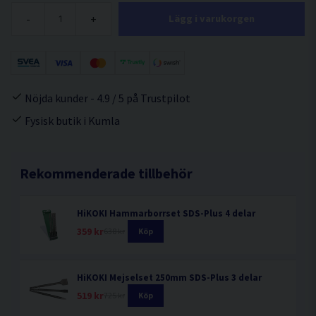
-
+
Lägg i varukorgen
Nöjda kunder - 4.9 / 5 på Trustpilot
Fysisk butik i Kumla
Rekommenderade tillbehör
HiKOKI Hammarborrset SDS-Plus 4 delar
359 kr
638 kr
Köp
HiKOKI Mejselset 250mm SDS-Plus 3 delar
519 kr
725 kr
Köp