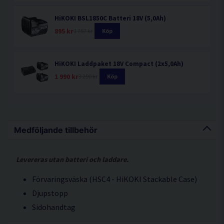
HiKOKI BSL1850C Batteri 18V (5,0Ah)
895 kr
1 757 kr
Köp
HiKOKI Laddpaket 18V Compact (2x5,0Ah)
1 990 kr
3 290 kr
Köp
Medföljande tillbehör
Levereras utan batteri och laddare.
Förvaringsväska (HSC4 - HiKOKI Stackable Case)
Djupstopp
Sidohandtag