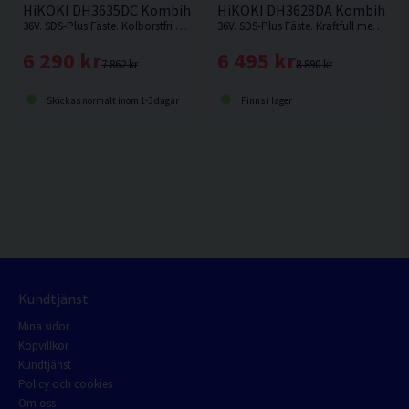
HiKOKI DH3635DC Kombihammare 36V
HiKOKI DH3628DA Kombihamma
36V. SDS-Plus Fäste. Kolborstfri batteridriven SDS-Plus-kombihammare för kraftfull slagborrning i betong upp till Ø 35 mm. Levereras utan batteri och laddare.
36V. SDS-Plus Fäste. Kraftfull med hög effekt och borr-/mejslingshastighet. Kampanjpris på begränsat antal. Kampanjpris på begränsat antal.
6 290 kr
6 495 kr
7 862 kr
8 890 kr
Skickas normalt inom 1-3 dagar
Finns i lager
Kundtjänst
Mina sidor
Köpvillkor
Kundtjänst
Policy och cookies
Om oss