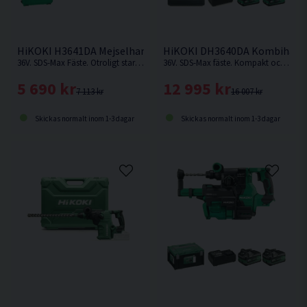
HiKOKI H3641DA Mejselhammare 36V
HiKOKI DH3640DA Kombihamma
36V. SDS-Max Fäste. Otroligt stark batteridriven mejselhammare från HiKOKI som kan jämnföras med en nätdriven. Levererar hela 10,0 Joule. Levereras utan batteri & laddare.
36V. SDS-Max fäste. Kompakt och kraftfull med hög avverkning och snabb borrsjunkhastighet.
5 690 kr
12 995 kr
7 113 kr
16 007 kr
Skickas normalt inom 1-3 dagar
Skickas normalt inom 1-3 dagar