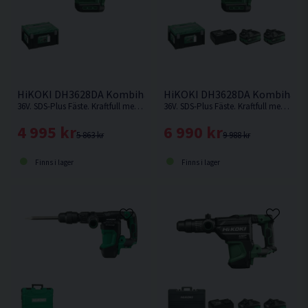
HiKOKI DH3628DA Kombihammare 36V
HiKOKI DH3628DA Kombihamma
36V. SDS-Plus Fäste. Kraftfull med hög effekt och borr-/mejslingshastighet. Levereras utan batteri och laddare.
36V. SDS-Plus Fäste. Kraftfull med hög effekt och borr-/mejslingshastighet.
4 995 kr
6 990 kr
5 863 kr
9 988 kr
Finns i lager
Finns i lager