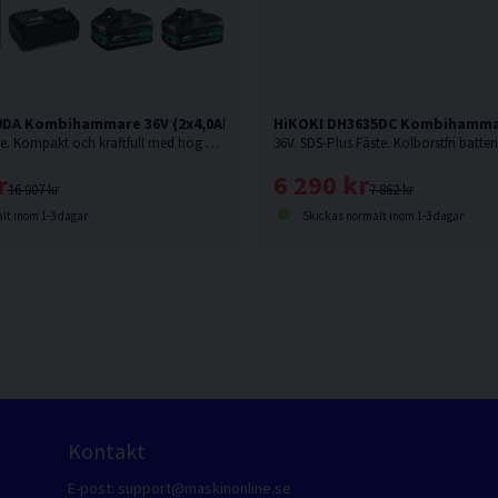
0DA Kombihammare 36V (2x4,0Ah)
HiKOKI DH3635DC Kombihamma
36V. SDS-Max fäste. Kompakt och kraftfull med hög avverkning och snabb borrsjunkhastighet.
r
6 290 kr
16 007 kr
7 862 kr
lt inom 1-3 dagar
Skickas normalt inom 1-3 dagar
Kontakt
E-post:
support@maskinonline.se