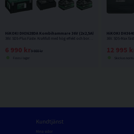
HiKOKI DH3628DA Kombihammare 36V (2x2,5Ah)
HiKOKI DH364
36V. SDS-Plus Fäste. Kraftfull med hög effekt och borr-/mejslingshastighet.
6 990 kr
12 995 k
9 988 kr
Finns i lager
Skickas norma
Kundtjänst
Mina sidor