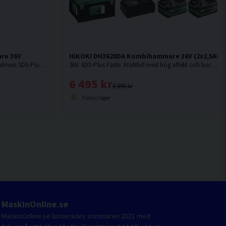
re 36V
HiKOKI DH3628DA Kombihammare 36V (2x2,5Ah)
36V. SDS-Plus Fäste. Kolborstfri batteridriven SDS-Plus-kombihammare för kraftfull slagborrning i betong upp till Ø 35 mm. Levereras utan batteri och laddare.
36V. SDS-Plus Fäste. Kraftfull med hög effekt och borr-/mejslingshastighet. Kampanjpris på begränsat antal. Kampanjpris på begränsat antal.
6 495 kr
8 890 kr
Finns i lager
MaskinOnline.se
MaskinOnline.se lanserades sommaren 2021 med