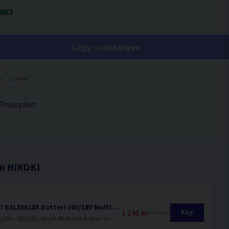
Lägg i varukorgen
 Trustpilot
ån HiKOKI
HiKOKI BSL36A18X Batteri 36V/18V Multivolt (2,5Ah/5,0Ah)
1 195 kr
Köp
1 395 kr
2,5Ah/5,0Ah. 36V/18V. Smart Multivolt-batteri som ändrar volt-nivå beroende på vilken maskin som används.