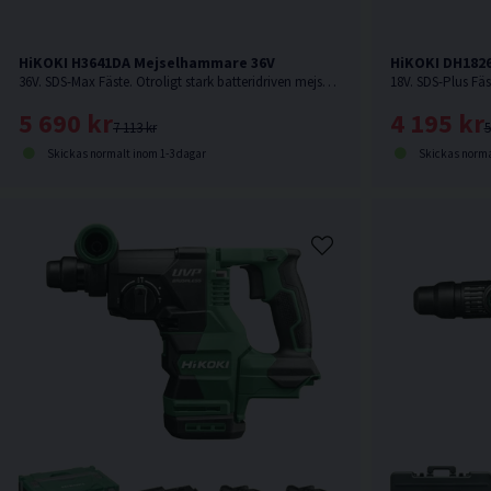
HiKOKI H3641DA Mejselhammare 36V
HiKOKI DH182
36V. SDS-Max Fäste. Otroligt stark batteridriven mejselhammare från HiKOKI som kan jämnföras med en nätdriven. Levererar hela 10,0 Joule. Levereras utan batteri & laddare.
5 690 kr
4 195 kr
7 113 kr
5
Skickas normalt inom 1-3 dagar
Skickas norma