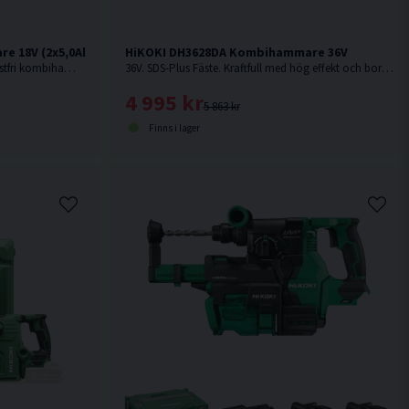
e 18V (2x5,0Ah)
HiKOKI DH3628DA Kombihammare 36V
18V. SDS-Plus Fäste. Kraftfull & kolborstfri kombihammare med hög effekt och borr-/mejslingshastighet.
36V. SDS-Plus Fäste. Kraftfull med hög effekt och borr-/mejslingshastighet. Levereras utan batteri och laddare.
4 995 kr
5 863 kr
Finns i lager