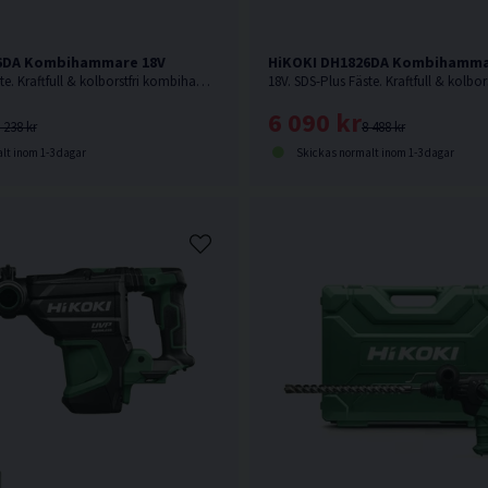
6DA Kombihammare 18V
HiKOKI DH1826DA Kombihammar
18V. SDS-Plus Fäste. Kraftfull & kolborstfri kombihammare med hög effekt och borr-/mejslingshastighet. Levereras utan batteri och laddare.
6 090 kr
 238 kr
8 488 kr
lt inom 1-3 dagar
Skickas normalt inom 1-3 dagar