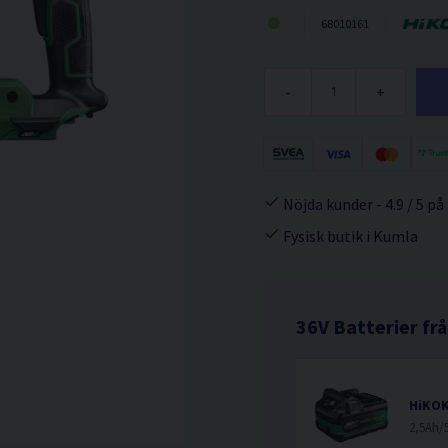
68010161
-
+
Nöjda kunder - 4.9 / 5 på
Fysisk butik i Kumla
36V Batterier fr