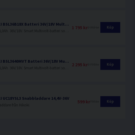
HiKOKI BSL36B18X Batteri 36V/18V Multivolt (4,0Ah/8,0Ah)
1 795 kr
Köp
2 363 kr
4,0Ah/8,0Ah. 36V/18V. Smart Multivolt-batteri som ändrar volt-nivå beroende på vilken maskin som används.
HiKOKI BSL3640MVT Batteri 36V/18V Multivolt (4,0Ah/8,0Ah) 2160W
2 295 kr
Köp
2 738 kr
4,0Ah/8,0Ah. 36V/18V. Smart Multivolt-batteri som ändrar volt-nivå beroende på vilken maskin som används.
I UC18YSL3 Snabbladdare 14,4V-36V
599 kr
Köp
795 kr
addare från Hikoki.