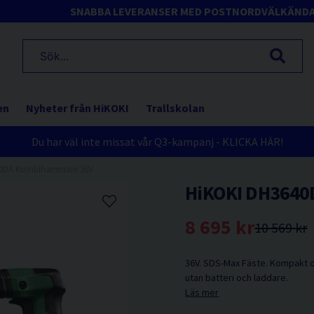
SNABBA LEVERANSER MED POSTNORD
VÄLKÄND
en
Nyheter från HiKOKI
Trallskolan
Du har väl inte missat vår Q3-kampanj - KLICKA HÄR!
40DA Kombihammare 36V
HiKOKI DH364
8 695 kr
10 569 kr
36V. SDS-Max Fäste. Kompakt o
utan batteri och laddare.
Läs mer