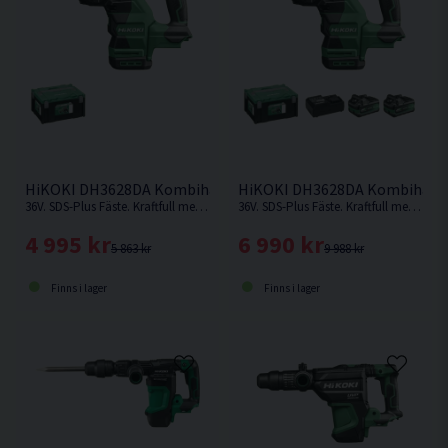
HiKOKI DH3628DA Kombihammare 36V
HiKOKI DH3628DA Kombihamma
36V. SDS-Plus Fäste. Kraftfull med hög effekt och borr-/mejslingshastighet. Levereras utan batteri och laddare.
36V. SDS-Plus Fäste. Kraftfull med hög effekt och borr-/mejslingshastighet.
4 995 kr
6 990 kr
5 863 kr
9 988 kr
Finns i lager
Finns i lager