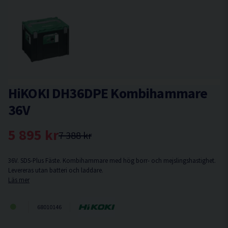
HiKOKI DH36DPE Kombihammare
36V
5 895 kr
7 388 kr
36V. SDS-Plus Fäste. Kombihammare med hög borr- och mejslingshastighet.
Levereras utan batteri och laddare.
Läs mer
68010146