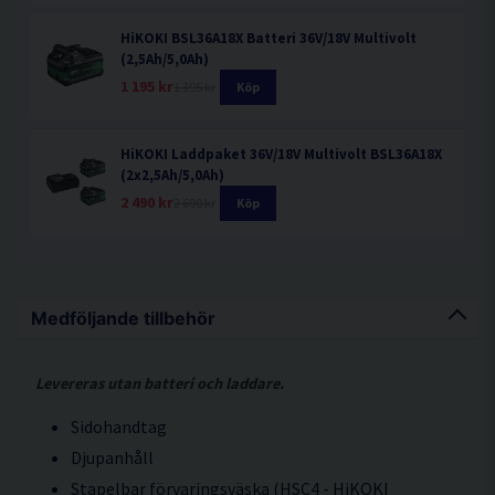
HiKOKI BSL36A18X Batteri 36V/18V Multivolt
(2,5Ah/5,0Ah)
1 195 kr
1 395 kr
Köp
HiKOKI Laddpaket 36V/18V Multivolt BSL36A18X
(2x2,5Ah/5,0Ah)
2 490 kr
2 690 kr
Köp
Medföljande tillbehör
Levereras utan batteri och laddare.
Sidohandtag
Djupanhåll
Stapelbar förvaringsväska (HSC4 - HiKOKI