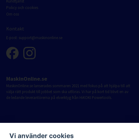
Kundtjänst
Policy och cookies
Om oss
Kontakt
E-post:
support@maskinonline.se
MaskinOnline.se
MaskinOnline.se lanserades sommaren 2021 med fokus på att hjälpa till att
välja rätt produkt till jobbet som ska utföras. Vi har på kort tid blivit en av
de ledande leverantörerna på elverktyg från HiKOKI Powertools.
Vi använder cookies