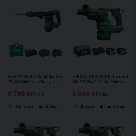
Vikt utan batteri 2,9 kg
HiKOKI H3641DA Mejselhammare 36V (2x4,0Ah)
HiKOKI DH1826DA Kombihamma
36V. SDS-Max fäste. Otroligt stark batteridriven mejselhammare från HiKOKI som kan jämnföras med en nätdriven. Levererar hela 10,0 Joule.
18V. SDS-Plus Fäste. Kraftfull & kolborstfri kombihammare med hög effekt och borr-/mejslingshastighet.
9 790 kr
6 090 kr
12 113 kr
8 488 kr
Skickas normalt inom 1-3 dagar
Skickas normalt inom 1-3 dagar