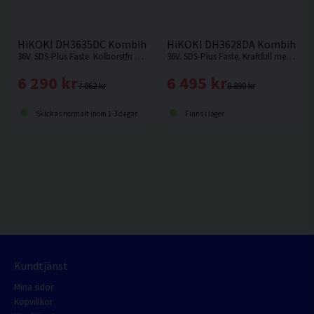
HiKOKI DH3635DC Kombihammare 36V
HiKOKI DH3628DA Kombihamma
36V. SDS-Plus Fäste. Kolborstfri batteridriven SDS-Plus-kombihammare för kraftfull slagborrning i betong upp till Ø 35 mm. Levereras utan batteri och laddare.
36V. SDS-Plus Fäste. Kraftfull med hög effekt och borr-/mejslingshastighet. Kampanjpris på begränsat antal. Kampanjpris på begränsat antal.
6 290 kr
6 495 kr
7 862 kr
8 890 kr
Skickas normalt inom 1-3 dagar
Finns i lager
Kundtjänst
Mina sidor
Köpvillkor