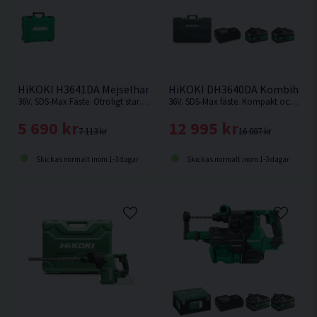
HiKOKI H3641DA Mejselhammare 36V
HiKOKI DH3640DA Kombihamma
36V. SDS-Max Fäste. Otroligt stark batteridriven mejselhammare från HiKOKI som kan jämnföras med en nätdriven. Levererar hela 10,0 Joule. Levereras utan batteri & laddare.
36V. SDS-Max fäste. Kompakt och kraftfull med hög avverkning och snabb borrsjunkhastighet.
5 690 kr
12 995 kr
7 113 kr
16 007 kr
Skickas normalt inom 1-3 dagar
Skickas normalt inom 1-3 dagar