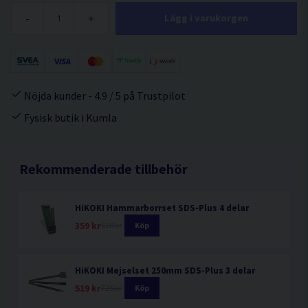
-
+
Lägg i varukorgen
Nöjda kunder - 4.9 / 5 på Trustpilot
Fysisk butik i Kumla
Rekommenderade tillbehör
HiKOKI Hammarborrset SDS-Plus 4 delar
359 kr
638 kr
Köp
HiKOKI Mejselset 250mm SDS-Plus 3 delar
519 kr
725 kr
Köp