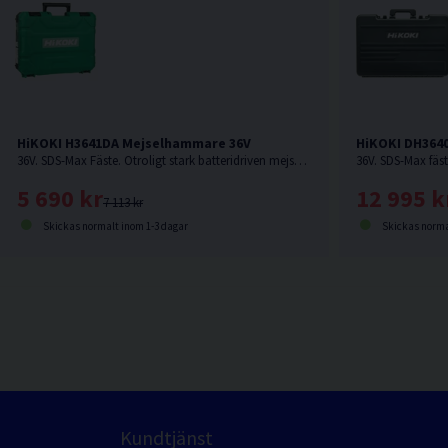
HiKOKI H3641DA Mejselhammare 36V
HiKOKI DH364
36V. SDS-Max Fäste. Otroligt stark batteridriven mejselhammare från HiKOKI som kan jämnföras med en nätdriven. Levererar hela 10,0 Joule. Levereras utan batteri & laddare.
5 690 kr
12 995 k
7 113 kr
Skickas normalt inom 1-3 dagar
Skickas norma
Kundtjänst