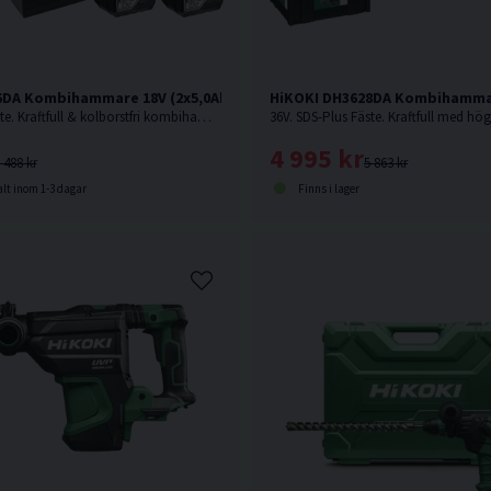
6DA Kombihammare 18V (2x5,0Ah)
HiKOKI DH3628DA Kombihamma
18V. SDS-Plus Fäste. Kraftfull & kolborstfri kombihammare med hög effekt och borr-/mejslingshastighet.
4 995 kr
 488 kr
5 863 kr
lt inom 1-3 dagar
Finns i lager