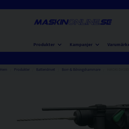
Produkter
Kampanjer
Varumärk
Hem
Produkter
Batteridrivet
Borr-& Bilningshammare
HiKOKI DH18D