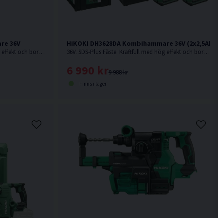
re 36V
HiKOKI DH3628DA Kombihammare 36V (2x2,5Ah)
36V. SDS-Plus Fäste. Kraftfull med hög effekt och borr-/mejslingshastighet. Levereras utan batteri och laddare.
36V. SDS-Plus Fäste. Kraftfull med hög effekt och borr-/mejslingshastighet.
6 990 kr
9 988 kr
Finns i lager