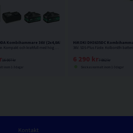
0DA Kombihammare 36V (2x4,0Ah)
HiKOKI DH3635DC Kombihamma
36V. SDS-Max fäste. Kompakt och kraftfull med hög avverkning och snabb borrsjunkhastighet.
r
6 290 kr
16 007 kr
7 862 kr
lt inom 1-3 dagar
Skickas normalt inom 1-3 dagar
Kontakt