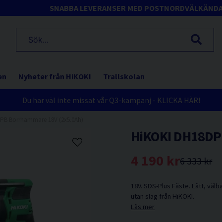
SNABBA LEVERANSER MED POSTNORD
VÄLKÄND
en
Nyheter från HiKOKI
Trallskolan
Du har väl inte missat vår Q3-kampanj - KLICKA HÄR!
PB Borrhammare 18V (2x5.0Ah)
HiKOKI DH18DP
4 190 kr
6 333 kr
18V. SDS-Plus Fäste. Lätt, väl
utan slag från HiKOKI.
Läs mer