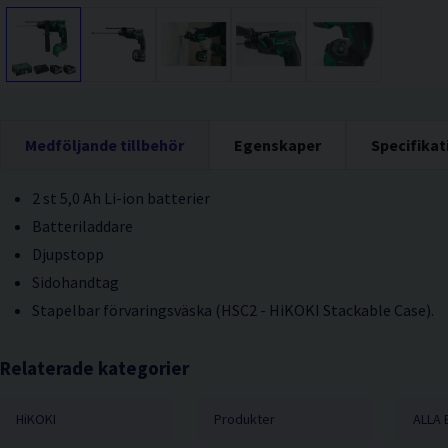
Medföljande tillbehör
Egenskaper
Specifikat
2 st 5,0 Ah Li-ion batterier
Batteriladdare
Djupstopp
Sidohandtag
Stapelbar förvaringsväska (HSC2 - HiKOKI Stackable Case).
Relaterade kategorier
HiKOKI
Produkter
ALLA 