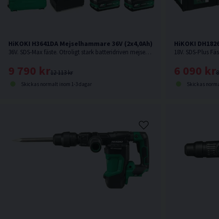
HiKOKI H3641DA Mejselhammare 36V (2x4,0Ah)
HiKOKI DH182
36V. SDS-Max fäste. Otroligt stark batteridriven mejselhammare från HiKOKI som kan jämnföras med en nätdriven. Levererar hela 10,0 Joule.
9 790 kr
6 090 kr
12 113 kr
8
Skickas normalt inom 1-3 dagar
Skickas norma