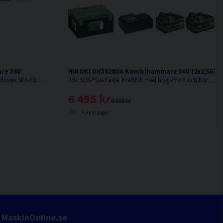
re 36V
HiKOKI DH3628DA Kombihammare 36V (2x2,5Ah)
36V. SDS-Plus Fäste. Kolborstfri batteridriven SDS-Plus-kombihammare för kraftfull slagborrning i betong upp till Ø 35 mm. Levereras utan batteri och laddare.
36V. SDS-Plus Fäste. Kraftfull med hög effekt och borr-/mejslingshastighet. Kampanjpris på begränsat antal. Kampanjpris på begränsat antal.
6 495 kr
8 890 kr
Finns i lager
MaskinOnline.se